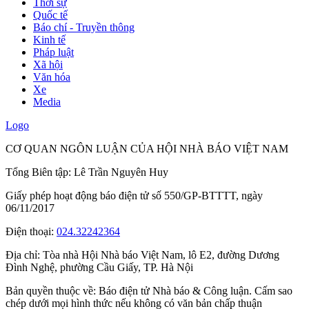
Thời sự
Quốc tế
Báo chí - Truyền thông
Kinh tế
Pháp luật
Xã hội
Văn hóa
Xe
Media
Logo
CƠ QUAN NGÔN LUẬN CỦA HỘI NHÀ BÁO VIỆT NAM
Tổng Biên tập: Lê Trần Nguyên Huy
Giấy phép hoạt động báo điện tử số 550/GP-BTTTT, ngày
06/11/2017
Điện thoại:
024.32242364
Địa chỉ:
Tòa nhà Hội Nhà báo Việt Nam, lô E2, đường Dương
Đình Nghệ, phường Cầu Giấy, TP. Hà Nội
Bản quyền thuộc về: Báo điện tử Nhà báo & Công luận. Cấm sao
chép dưới mọi hình thức nếu không có văn bản chấp thuận