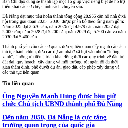
Ban Chỉ đạo cũng sẽ thành lập một Tổ giúp việc riêng biệt để hỗ trợ
triển khai các cơ chế, chính sách chuyên sâu.
Đà Nẵng đặt mục tiêu hoàn thành tổng cộng 28.955 căn hộ nhà ở xã
hội trong giai đoạn 2025 - 2030, được phân bổ theo từng năm gồm:
Năm 2025 đạt 2.676 căn; năm 2026 đạt 4.979 căn; năm 2027 đạt
5.000 căn; năm 2028 đạt 5.200 căn; năm 2029 đạt 5.700 căn và năm
2030 đạt 5.400 căn.
Thành phố yêu cầu các cơ quan, đơn vị liên quan đẩy mạnh cải cách
thủ tục hành chính, đưa các dự án nhà ở xã hội vào nhóm “luồng
xanh”, “luồng ưu tiên”, triển khai đồng thời các quy trình về đầu tư,
đất đai, quy hoạch, xây dựng và môi trường; rút ngắn tối đa thời
gian thẩm định, phê duyệt dự án, giao đất, cấp phép xây dựng và
các thủ tục liên quan.
Tin liên quan
Ông Nguyễn Mạnh Hùng được bầu giữ
chức Chủ tịch UBND thành phố Đà Nẵng
Đến năm 2050, Đà Nẵng là cực tăng
trưởng quan trọng của quốc gia