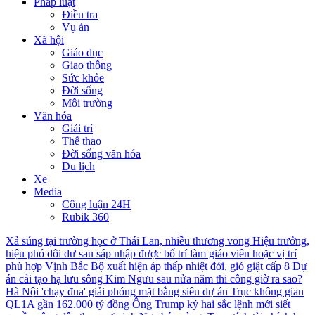
Pháp luật
Điều tra
Vụ án
Xã hội
Giáo dục
Giao thông
Sức khỏe
Đời sống
Môi trường
Văn hóa
Giải trí
Thể thao
Đời sống văn hóa
Du lịch
Xe
Media
Công luận 24H
Rubik 360
Xả súng tại trường học ở Thái Lan, nhiều thương vong
Hiệu trưởng,
hiệu phó dôi dư sau sáp nhập được bố trí làm giáo viên hoặc vị trí
phù hợp
Vịnh Bắc Bộ xuất hiện áp thấp nhiệt đới, gió giật cấp 8
Dự
án cải tạo hạ lưu sông Kim Ngưu sau nửa năm thi công giờ ra sao?
Hà Nội 'chạy đua' giải phóng mặt bằng siêu dự án Trục không gian
QL1A gần 162.000 tỷ đồng
Ông Trump ký hai sắc lệnh mới siết