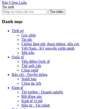
Báo Công Luận
Tin mới
Tìm kiếm
Danh mục
Thời sự
Góc nhìn
Tin tức
Chống lãng phí, tham nhũng, tiêu cực
Việt Nam - Kỷ nguyên vươn mình
Mặt trận
Quốc tế
Tiêu điểm Quốc tế
Thế giới 24h
Công nghệ
Báo chí - Truyền thông
Nghề báo
Công tác hội
Kinh tế
Thị trường - Doanh nghiệp
Bất động sản
Kinh tế vĩ mô
Đầu tư - Tài chính