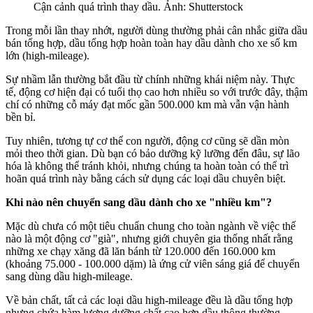
Cận cảnh quá trình thay dầu. Ảnh: Shutterstock
Trong mỗi lần thay nhớt, người dùng thường phải cân nhắc giữa dầu
bán tổng hợp, dầu tổng hợp hoàn toàn hay dầu dành cho xe số km
lớn (high-mileage).
Sự nhầm lẫn thường bắt đầu từ chính những khái niệm này. Thực
tế, động cơ hiện đại có tuổi thọ cao hơn nhiều so với trước đây, thậm
chí có những cỗ máy đạt mốc gần 500.000 km mà vẫn vận hành
bền bỉ.
Tuy nhiên, tương tự cơ thể con người, động cơ cũng sẽ dần mòn
mỏi theo thời gian. Dù bạn có bảo dưỡng kỹ lưỡng đến đâu, sự lão
hóa là không thể tránh khỏi, nhưng chúng ta hoàn toàn có thể trì
hoãn quá trình này bằng cách sử dụng các loại dầu chuyên biệt.
Khi nào nên chuyển sang dầu dành cho xe "nhiều km"?
Mặc dù chưa có một tiêu chuẩn chung cho toàn ngành về việc thế
nào là một động cơ "già", nhưng giới chuyên gia thống nhất rằng
những xe chạy xăng đã lăn bánh từ 120.000 đến 160.000 km
(khoảng 75.000 - 100.000 dặm) là ứng cử viên sáng giá để chuyển
sang dùng dầu high-mileage.
Về bản chất, tất cả các loại dầu high-mileage đều là dầu tổng hợp
nhưng chứa hàm lượng dưỡng chất cao hơn dầu thông thường.