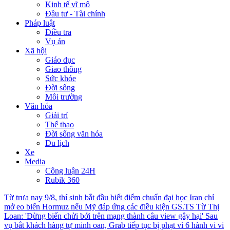
Kinh tế vĩ mô
Đầu tư - Tài chính
Pháp luật
Điều tra
Vụ án
Xã hội
Giáo dục
Giao thông
Sức khỏe
Đời sống
Môi trường
Văn hóa
Giải trí
Thể thao
Đời sống văn hóa
Du lịch
Xe
Media
Công luận 24H
Rubik 360
Từ trưa nay 9/8, thí sinh bắt đầu biết điểm chuẩn đại học
Iran chỉ
mở eo biển Hormuz nếu Mỹ đáp ứng các điều kiện
GS.TS Từ Thị
Loan: 'Đừng biến chửi bới trên mạng thành câu view gây hại'
Sau
vụ bắt khách hàng tự minh oan, Grab tiếp tục bị phạt vì 6 hành vi vi