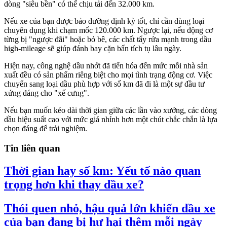
dòng "siêu bền" có thể chịu tải đến 32.000 km.
Nếu xe của bạn được bảo dưỡng định kỳ tốt, chỉ cần dùng loại
chuyên dụng khi chạm mốc 120.000 km. Ngược lại, nếu động cơ
từng bị "ngược đãi" hoặc bỏ bê, các chất tẩy rửa mạnh trong dầu
high-mileage sẽ giúp đánh bay cặn bẩn tích tụ lâu ngày.
Hiện nay, công nghệ dầu nhớt đã tiến hóa đến mức mỗi nhà sản
xuất đều có sản phẩm riêng biệt cho mọi tình trạng động cơ. Việc
chuyển sang loại dầu phù hợp với số km đã đi là một sự đầu tư
xứng đáng cho "xế cưng".
Nếu bạn muốn kéo dài thời gian giữa các lần vào xưởng, các dòng
dầu hiệu suất cao với mức giá nhỉnh hơn một chút chắc chắn là lựa
chọn đáng để trải nghiệm.
Tin liên quan
Thời gian hay số km: Yếu tố nào quan
trọng hơn khi thay dầu xe?
Thói quen nhỏ, hậu quả lớn khiến dầu xe
của bạn đang bị hư hại thêm mỗi ngày