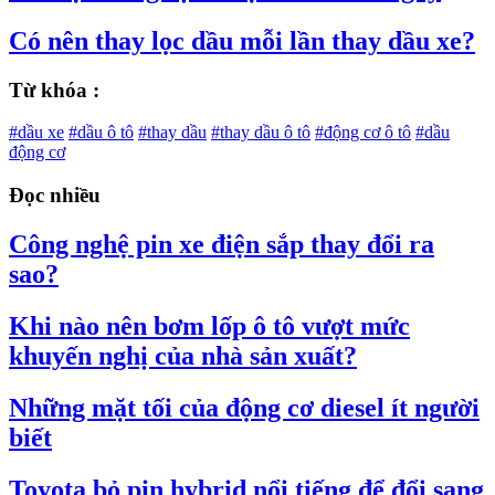
Có nên thay lọc dầu mỗi lần thay dầu xe?
Từ khóa :
#dầu xe
#dầu ô tô
#thay dầu
#thay dầu ô tô
#động cơ ô tô
#dầu
động cơ
Đọc nhiều
Công nghệ pin xe điện sắp thay đổi ra
sao?
Khi nào nên bơm lốp ô tô vượt mức
khuyến nghị của nhà sản xuất?
Những mặt tối của động cơ diesel ít người
biết
Toyota bỏ pin hybrid nổi tiếng để đổi sang