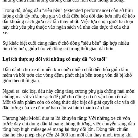
Trong đó, dòng dầu "siêu bền" (extended performance) còn sở hữu
lượng chất tẩy rửa, phụ gia và chất điều hòa dồi dào hơn nữa để kéo
dài khoảng cách giữa các lần thay nhớt. Việc lựa chọn giữa hai loại
này chủ yếu phụ thuộc vào ngân sách và nhu cầu thực tế của chủ
xe.
Sự khác biệt cuối cùng nằm ở chỗ dòng "siêu bền" tập hợp nhiều
tinh túy hơn, giúp bảo vệ động cơ trong thời gian dài hơn.
Lợi ích thực sự đối với những cỗ máy đã "có tuổi"
Dầu dành cho xe đi nhiều km chứa nhiều chất điều hòa giúp làm
mềm và bôi trơn các vòng đệm, phớt chặn bên trong vốn đã bị khô
giòn theo thời gian.
Ngoài ra, các loại dầu này cũng tăng cường phụ gia chống mài mòn,
chống ma sát và làm sạch để giữ cho động cơ cũ vận hành êm ái.
Một số sản phẩm còn có công thức đặc biệt để giải quyết các vấn đề
đặc trưng của xe cũ như hao dầu và hình thành cặn bùn.
Thương hiệu Mobil đưa ra lời khuyên rằng: Với những xe cũ vốn
trước đây chỉ dùng dầu khoáng thông thường, việc chuyển sang dầu
tổng hợp high-mileage sẽ mang lại thay đổi lớn. Dòng tiêu chuẩn
của họ cho phép chạy đến 24.000 km mới cần thay nhớt, trong khi