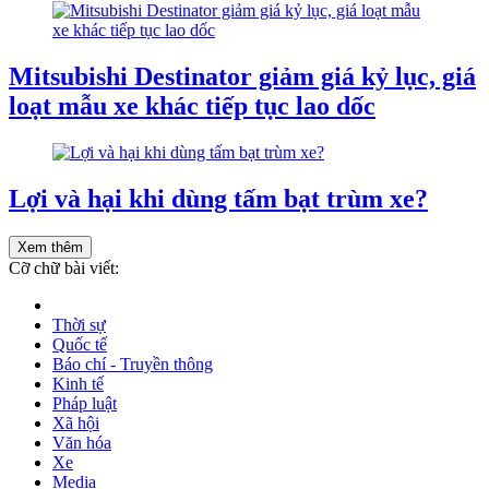
Mitsubishi Destinator giảm giá kỷ lục, giá
loạt mẫu xe khác tiếp tục lao dốc
Lợi và hại khi dùng tấm bạt trùm xe?
Xem thêm
Cỡ chữ bài viết:
Thời sự
Quốc tế
Báo chí - Truyền thông
Kinh tế
Pháp luật
Xã hội
Văn hóa
Xe
Media