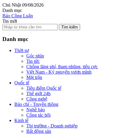
Chủ Nhật 09/08/2026
Danh mục
Báo Công Luận
Tin mới
Tìm kiếm
Danh mục
Thời sự
Góc nhìn
Tin tức
Chống lãng phí, tham nhũng, tiêu cực
Việt Nam - Kỷ nguyên vươn mình
Mặt trận
Quốc tế
Tiêu điểm Quốc tế
Thế giới 24h
Công nghệ
Báo chí - Truyền thông
Nghề báo
Công tác hội
Kinh tế
Thị trường - Doanh nghiệp
Bất động sản