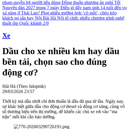
phạm quyền lợi người tiêu dùng
Đồng thuận phương án nghỉ Tết
Nguyên đán 2027 trong 7 ngày
Điều gì đẩy nam sinh 14 tuổi đến vụ
xả súng ở Thái Lan?
Phạt nhiều trường hợp ‘cò mồi’, chèo kéo
khách tại sân bay Nội Bài
Hà Nội tổ chức nhiều chương trình nghệ
thuật dịp Quốc khánh 2/9
Xe
Dầu cho xe nhiều km hay dầu
bền tải, chọn sao cho đúng
động cơ?
Hải Hà (Theo Jalopnik)
29/03/2026 23:57
Thời kỳ mà dầu nhớt chỉ đơn thuần là dầu đã qua từ lâu. Ngày nay,
sự khác biệt giữa dầu cho động cơ diesel và động cơ xăng, cùng vô
số thương hiệu trên thị trường, dễ khiến các chủ xe rơi vào "ma
trận" mỗi khi cần bảo dưỡng.