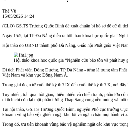
Thế Vũ
15/05/2026 14:24
(CLO) GS.TS Trương Quốc Bình đề xuất chuẩn bị hồ sơ đề cử di tích
Ngày 15/5, tại TP Đà Nẵng diễn ra hội thảo khoa học quốc gia “Nghi
Hội thảo do UBND thành phố Đà Nẵng, Giáo hội Phật giáo Việt Na
Hội thảo khoa học quốc gia “Nghiên cứu bảo tồn và phát huy 
Di tích Phật viện Đồng Dương, TP Đà Nẵng - từng là trung tâm Phật gi
Việt Nam và khu vực Đông Nam Á.
Trong giai đoạn từ cuối thế kỷ thứ IX đến cuối thế kỷ thứ X, nơi đây
Tuy nhiên, trải qua thời gian, thiên nhiên và chiến tranh, phần lớn 
di tích chỉ còn lại một phần tường Tháp Sáng cùng nền móng và một số 
Tại hội thảo, GS.TS Trương Quốc Bình, nguyên Phó cục trưởng Cục Di
khoanh vùng bảo vệ nghiêm ngặt khu lõi và ngăn chặn mọi hành vi xâ
Trong đó, ưu tiên khoanh vùng bảo vệ nghiêm ngặt các khu vực trọng 