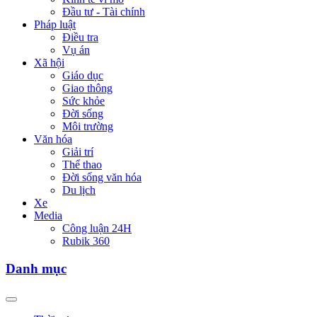
Đầu tư - Tài chính
Pháp luật
Điều tra
Vụ án
Xã hội
Giáo dục
Giao thông
Sức khỏe
Đời sống
Môi trường
Văn hóa
Giải trí
Thể thao
Đời sống văn hóa
Du lịch
Xe
Media
Công luận 24H
Rubik 360
Danh mục