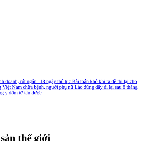
nh doanh, rút ngắn 118 ngày thủ tục
Bài toán khó khi ra đề thi lại cho
g Việt Nam chữa bệnh, người phụ nữ Lào đứng dậy đi lại sau 8 tháng
ng y dởm từ tân dược
sản thế giới