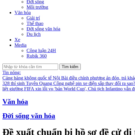
Đời sống
Môi trường
Văn hóa
Giải trí
Thể thao
Đời sống văn hóa
Du lịch
Xe
Media
Công luận 24H
Rubik 360
Tìm kiếm
Tin nóng:
Cảng hàng không quốc tế Nội Bài điều chỉnh phương án đón, trả kh
328 thí sinh Tuyên Quang
Công nghệ pin xe điện sắp thay đổi ra sao
liệt giường
FIFA xin lỗi vụ 'bán World Cup', Chủ tịch Infantino vẫn 
Văn hóa
Đời sống văn hóa
Đề xuất chuẩn bị hồ sơ đề cử di