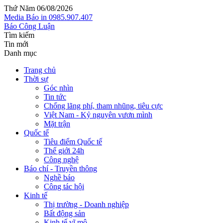
Thứ Năm 06/08/2026
Media
Báo in
0985.907.407
Báo Công Luận
Tìm kiếm
Tin mới
Danh mục
Trang chủ
Thời sự
Góc nhìn
Tin tức
Chống lãng phí, tham nhũng, tiêu cực
Việt Nam - Kỷ nguyên vươn mình
Mặt trận
Quốc tế
Tiêu điểm Quốc tế
Thế giới 24h
Công nghệ
Báo chí - Truyền thông
Nghề báo
Công tác hội
Kinh tế
Thị trường - Doanh nghiệp
Bất động sản
Kinh tế vĩ mô