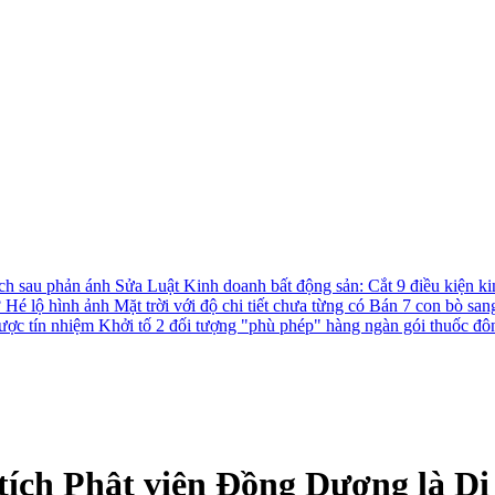
ách sau phản ánh
Sửa Luật Kinh doanh bất động sản: Cắt 9 điều kiện ki
?
Hé lộ hình ảnh Mặt trời với độ chi tiết chưa từng có
Bán 7 con bò san
được tín nhiệm
Khởi tố 2 đối tượng "phù phép" hàng ngàn gói thuốc đô
 tích Phật viện Đồng Dương là Di 