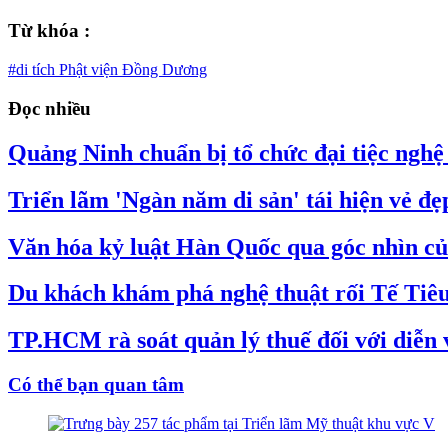
Từ khóa :
#di tích Phật viện Đồng Dương
Đọc nhiều
Quảng Ninh chuẩn bị tổ chức đại tiệc nghệ 
Triển lãm 'Ngàn năm di sản' tái hiện vẻ đ
Văn hóa kỷ luật Hàn Quốc qua góc nhìn củ
Du khách khám phá nghệ thuật rối Tế Tiêu
TP.HCM rà soát quản lý thuế đối với diễn v
Có thể bạn quan tâm