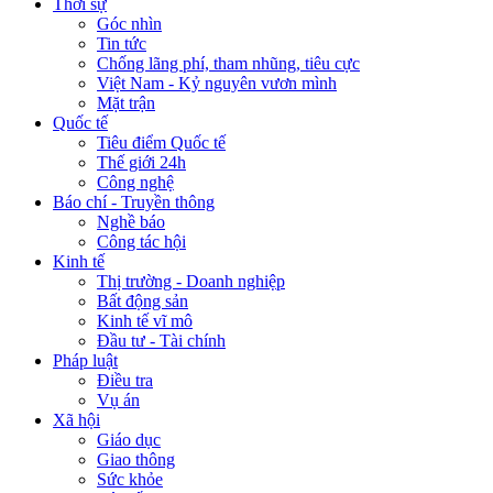
Thời sự
Góc nhìn
Tin tức
Chống lãng phí, tham nhũng, tiêu cực
Việt Nam - Kỷ nguyên vươn mình
Mặt trận
Quốc tế
Tiêu điểm Quốc tế
Thế giới 24h
Công nghệ
Báo chí - Truyền thông
Nghề báo
Công tác hội
Kinh tế
Thị trường - Doanh nghiệp
Bất động sản
Kinh tế vĩ mô
Đầu tư - Tài chính
Pháp luật
Điều tra
Vụ án
Xã hội
Giáo dục
Giao thông
Sức khỏe