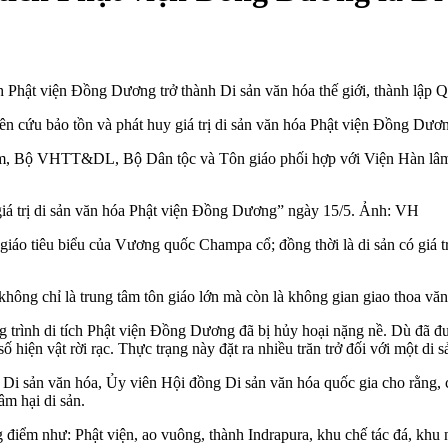
 Phật viện Đồng Dương trở thành Di sản văn hóa thế giới, thành lập 
ên cứu bảo tồn và phát huy giá trị di sản văn hóa Phật viện Đồng Dươ
m, Bộ VHTT&DL, Bộ Dân tộc và Tôn giáo phối hợp với Viện Hàn lâm
giá trị di sản văn hóa Phật viện Đồng Dương” ngày 15/5. Ảnh: VH
áo tiêu biểu của Vương quốc Champa cổ; đồng thời là di sản có giá trị 
 không chỉ là trung tâm tôn giáo lớn mà còn là không gian giao thoa vă
công trình di tích Phật viện Đồng Dương đã bị hủy hoại nặng nề. Dù đã 
hiện vật rời rạc. Thực trạng này đặt ra nhiều trăn trở đối với một di s
 sản văn hóa, Ủy viên Hội đồng Di sản văn hóa quốc gia cho rằng, cầ
m hại di sản.
điểm như: Phật viện, ao vuông, thành Indrapura, khu chế tác đá, khu nu