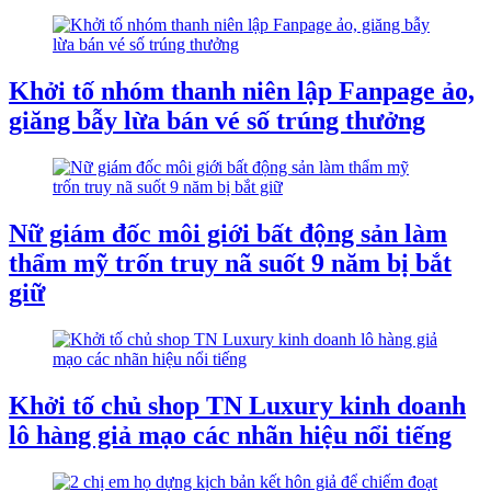
​Khởi tố nhóm thanh niên lập Fanpage ảo,
giăng bẫy lừa bán vé số trúng thưởng
Nữ giám đốc môi giới bất động sản làm
thẩm mỹ trốn truy nã suốt 9 năm bị bắt
giữ
Khởi tố chủ shop TN Luxury kinh doanh
lô hàng giả mạo các nhãn hiệu nổi tiếng