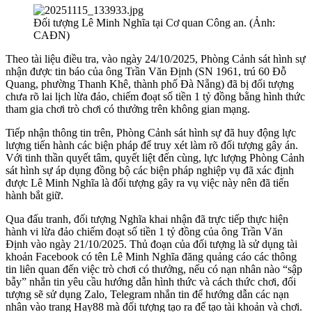
Đối tượng Lê Minh Nghĩa tại Cơ quan Công an. (Ảnh:
CAĐN)
Theo tài liệu điều tra, vào ngày 24/10/2025, Phòng Cảnh sát hình sự
nhận được tin báo của ông Trần Văn Định (SN 1961, trú 60 Đỗ
Quang, phường Thanh Khê, thành phố Đà Nẵng) đã bị đối tượng
chưa rõ lai lịch lừa đảo, chiếm đoạt số tiền 1 tỷ đồng bằng hình thức
tham gia chơi trò chơi có thưởng trên không gian mạng.
Tiếp nhận thông tin trên, Phòng Cảnh sát hình sự đã huy động lực
lượng tiến hành các biện pháp để truy xét làm rõ đối tượng gây án.
Với tinh thần quyết tâm, quyết liệt đến cùng, lực lượng Phòng Cảnh
sát hình sự áp dụng đồng bộ các biện pháp nghiệp vụ đã xác định
được Lê Minh Nghĩa là đối tượng gây ra vụ việc này nên đã tiến
hành bắt giữ.
Qua đấu tranh, đối tượng Nghĩa khai nhận đã trực tiếp thực hiện
hành vi lừa đảo chiếm đoạt số tiền 1 tỷ đồng của ông Trần Văn
Định vào ngày 21/10/2025. Thủ đoạn của đối tượng là sử dụng tài
khoản Facebook có tên Lê Minh Nghĩa đăng quảng cáo các thông
tin liên quan đến việc trò chơi có thưởng, nếu có nạn nhân nào “sập
bẫy” nhắn tin yêu cầu hướng dẫn hình thức và cách thức chơi, đối
tượng sẽ sử dụng Zalo, Telegram nhắn tin để hướng dẫn các nạn
nhân vào trang Hay88 mà đối tượng tạo ra để tạo tài khoản và chơi.