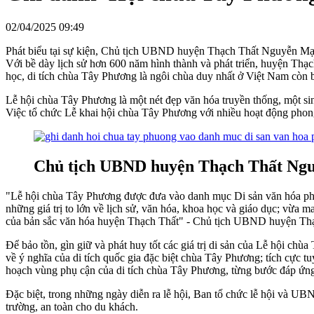
02/04/2025 09:49
Phát biểu tại sự kiện, Chủ tịch UBND huyện Thạch Thất Nguyễn Mạnh 
Với bề dày lịch sử hơn 600 năm hình thành và phát triển, huyện Thạch
học, di tích chùa Tây Phương là ngôi chùa duy nhất ở Việt Nam còn b
Lễ hội chùa Tây Phương là một nét đẹp văn hóa truyền thống, một sin
Việc tổ chức Lễ khai hội chùa Tây Phương với nhiều hoạt động phong 
Chủ tịch UBND huyện Thạch Thất Nguy
"Lễ hội chùa Tây Phương được đưa vào danh mục Di sản văn hóa phi 
những giá trị to lớn về lịch sử, văn hóa, khoa học và giáo dục; vừa 
của bản sắc văn hóa huyện Thạch Thất" - Chủ tịch UBND huyện 
Để bảo tồn, gìn giữ và phát huy tốt các giá trị di sản của Lễ hội c
về ý nghĩa của di tích quốc gia đặc biệt chùa Tây Phương; tích cực tuy
hoạch vùng phụ cận của di tích chùa Tây Phương, từng bước đáp ứn
Đặc biệt, trong những ngày diễn ra lễ hội, Ban tổ chức lễ hội và UBND 
trường, an toàn cho du khách.