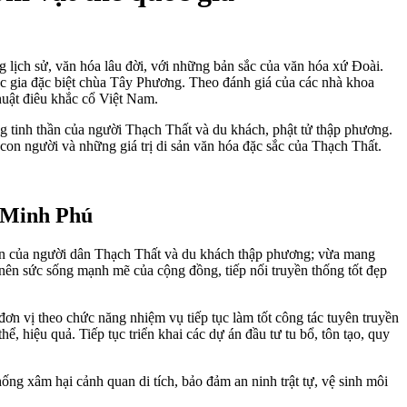
lịch sử, văn hóa lâu đời, với những bản sắc của văn hóa xứ Đoài.
uốc gia đặc biệt chùa Tây Phương. Theo đánh giá của các nhà khoa
huật điêu khắc cổ Việt Nam.
ng tinh thần của người Thạch Thất và du khách, phật tử thập phương.
con người và những giá trị di sản văn hóa đặc sắc của Thạch Thất.
: Minh Phú
hần của người dân Thạch Thất và du khách thập phương; vừa mang
o nên sức sống mạnh mẽ của cộng đồng, tiếp nối truyền thống tốt đẹp
ơn vị theo chức năng nhiệm vụ tiếp tục làm tốt công tác tuyên truyền
ể, hiệu quả. Tiếp tục triển khai các dự án đầu tư tu bổ, tôn tạo, quy
chống xâm hại cảnh quan di tích, bảo đảm an ninh trật tự, vệ sinh môi