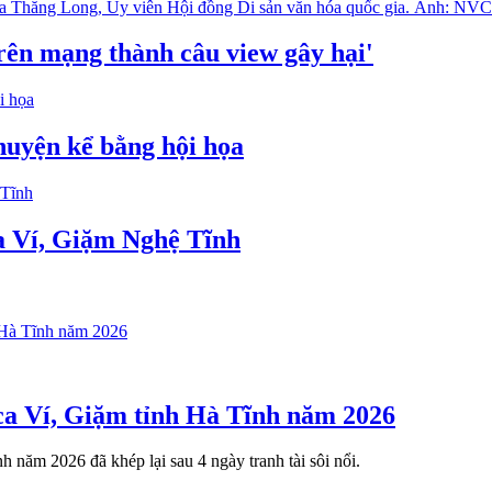
rên mạng thành câu view gây hại'
chuyện kể bằng hội họa
ca Ví, Giặm Nghệ Tĩnh
 ca Ví, Giặm tỉnh Hà Tĩnh năm 2026
năm 2026 đã khép lại sau 4 ngày tranh tài sôi nổi.