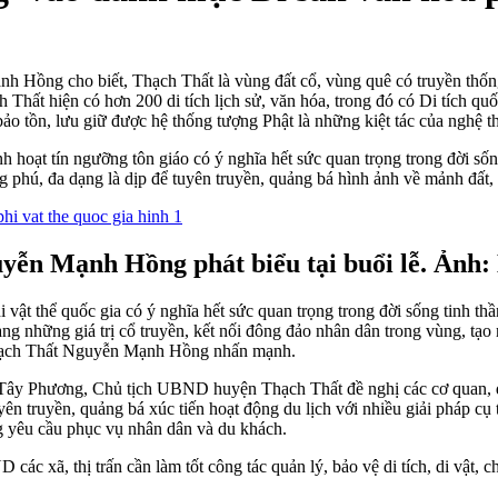
Hồng cho biết, Thạch Thất là vùng đất cổ, vùng quê có truyền thống 
 Thất hiện có hơn 200 di tích lịch sử, văn hóa, trong đó có Di tích q
ảo tồn, lưu giữ được hệ thống tượng Phật là những kiệt tác của nghệ t
h hoạt tín ngưỡng tôn giáo có ý nghĩa hết sức quan trọng trong đời số
phú, đa dạng là dịp để tuyên truyền, quảng bá hình ảnh về mảnh đất, 
ễn Mạnh Hồng phát biểu tại buổi lễ. Ảnh
vật thể quốc gia có ý nghĩa hết sức quan trọng trong đời sống tinh t
mang những giá trị cổ truyền, kết nối đông đảo nhân dân trong vùng, tạ
Thạch Thất Nguyễn Mạnh Hồng nhấn mạnh.
hùa Tây Phương, Chủ tịch UBND huyện Thạch Thất đề nghị các cơ quan, đ
ên truyền, quảng bá xúc tiến hoạt động du lịch với nhiều giải pháp cụ th
g yêu cầu phục vụ nhân dân và du khách.
các xã, thị trấn cần làm tốt công tác quản lý, bảo vệ di tích, di vật, 