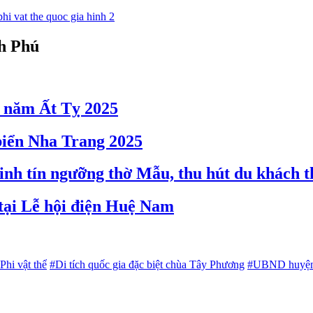
nh Phú
 năm Ất Tỵ 2025
 biển Nha Trang 2025
nh tín ngưỡng thờ Mẫu, thu hút du khách 
 tại Lễ hội điện Huệ Nam
Phi vật thể
#Di tích quốc gia đặc biệt chùa Tây Phương
#UBND huyện