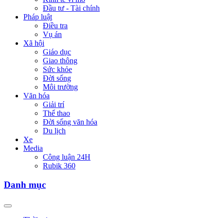
Đầu tư - Tài chính
Pháp luật
Điều tra
Vụ án
Xã hội
Giáo dục
Giao thông
Sức khỏe
Đời sống
Môi trường
Văn hóa
Giải trí
Thể thao
Đời sống văn hóa
Du lịch
Xe
Media
Công luận 24H
Rubik 360
Danh mục