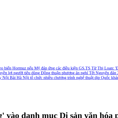
 eo biển Hormuz nếu Mỹ đáp ứng các điều kiện
GS.TS Từ Thị Loan: 'Đ
uyền lợi người tiêu dùng
Đồng thuận phương án nghỉ Tết Nguyên đán 
ay Nội Bài
Hà Nội tổ chức nhiều chương trình nghệ thuật dịp Quốc khá
 vào danh mục Di sản văn hóa ph