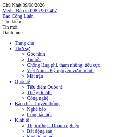
Chủ Nhật 09/08/2026
Media
Báo in
0985.907.407
Báo Công Luận
Tìm kiếm
Tin mới
Danh mục
Trang chủ
Thời sự
Góc nhìn
Tin tức
Chống lãng phí, tham nhũng, tiêu cực
Việt Nam - Kỷ nguyên vươn mình
Mặt trận
Quốc tế
Tiêu điểm Quốc tế
Thế giới 24h
Công nghệ
Báo chí - Truyền thông
Nghề báo
Công tác hội
Kinh tế
Thị trường - Doanh nghiệp
Bất động sản
Kinh tế vĩ mô