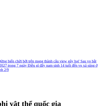
ừng biến chửi bới trên mạng thành câu view gây hại'
Sau vụ bắt
2027 trong 7 ngày
Điều gì đẩy nam sinh 14 tuổi đến vụ xả súng ở
nh 2/9
i vật thể quốc gia