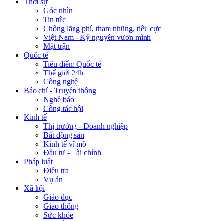
Thời sự
Góc nhìn
Tin tức
Chống lãng phí, tham nhũng, tiêu cực
Việt Nam - Kỷ nguyên vươn mình
Mặt trận
Quốc tế
Tiêu điểm Quốc tế
Thế giới 24h
Công nghệ
Báo chí - Truyền thông
Nghề báo
Công tác hội
Kinh tế
Thị trường - Doanh nghiệp
Bất động sản
Kinh tế vĩ mô
Đầu tư - Tài chính
Pháp luật
Điều tra
Vụ án
Xã hội
Giáo dục
Giao thông
Sức khỏe