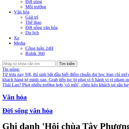
Đời sống
Môi trường
Văn hóa
Giải trí
Thể thao
Đời sống văn hóa
Du lịch
Xe
Media
Công luận 24H
Rubik 360
Tìm kiếm
Tin nóng:
Từ trưa nay 9/8, thí sinh bắt đầu biết điểm chuẩn đại học
Iran chỉ mở
khách hàng tự minh oan, Grab tiếp tục bị phạt vì 6 hành vi vi phạm q
Thái Lan?
Phạt nhiều trường hợp ‘cò mồi’, chèo kéo khách tại sân b
Văn hóa
Đời sống văn hóa
Ghi danh 'Hội chùa Tây Phương'