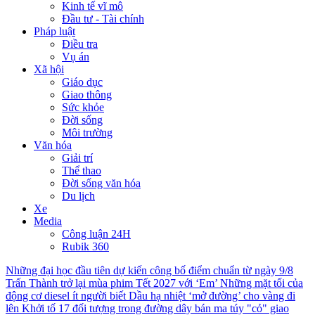
Kinh tế vĩ mô
Đầu tư - Tài chính
Pháp luật
Điều tra
Vụ án
Xã hội
Giáo dục
Giao thông
Sức khỏe
Đời sống
Môi trường
Văn hóa
Giải trí
Thể thao
Đời sống văn hóa
Du lịch
Xe
Media
Công luận 24H
Rubik 360
Những đại học đầu tiên dự kiến công bố điểm chuẩn từ ngày 9/8
Trấn Thành trở lại mùa phim Tết 2027 với ‘Em’
Những mặt tối của
động cơ diesel ít người biết
Dầu hạ nhiệt ‘mở đường’ cho vàng đi
lên
Khởi tố 17 đối tượng trong đường dây bán ma túy "cỏ" giao