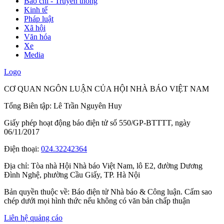
Báo chí - Truyền thông
Kinh tế
Pháp luật
Xã hội
Văn hóa
Xe
Media
Logo
CƠ QUAN NGÔN LUẬN CỦA HỘI NHÀ BÁO VIỆT NAM
Tổng Biên tập: Lê Trần Nguyên Huy
Giấy phép hoạt động báo điện tử số 550/GP-BTTTT, ngày
06/11/2017
Điện thoại:
024.32242364
Địa chỉ:
Tòa nhà Hội Nhà báo Việt Nam, lô E2, đường Dương
Đình Nghệ, phường Cầu Giấy, TP. Hà Nội
Bản quyền thuộc về: Báo điện tử Nhà báo & Công luận. Cấm sao
chép dưới mọi hình thức nếu không có văn bản chấp thuận
Liên hệ quảng cáo