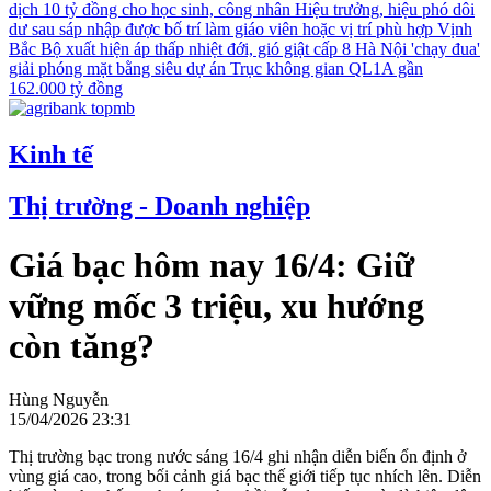
dịch 10 tỷ đồng cho học sinh, công nhân
Hiệu trưởng, hiệu phó dôi
dư sau sáp nhập được bố trí làm giáo viên hoặc vị trí phù hợp
Vịnh
Bắc Bộ xuất hiện áp thấp nhiệt đới, gió giật cấp 8
Hà Nội 'chạy đua'
giải phóng mặt bằng siêu dự án Trục không gian QL1A gần
162.000 tỷ đồng
Kinh tế
Thị trường - Doanh nghiệp
Giá bạc hôm nay 16/4: Giữ
vững mốc 3 triệu, xu hướng
còn tăng?
Hùng Nguyễn
15/04/2026 23:31
Thị trường bạc trong nước sáng 16/4 ghi nhận diễn biến ổn định ở
vùng giá cao, trong bối cảnh giá bạc thế giới tiếp tục nhích lên. Diễn