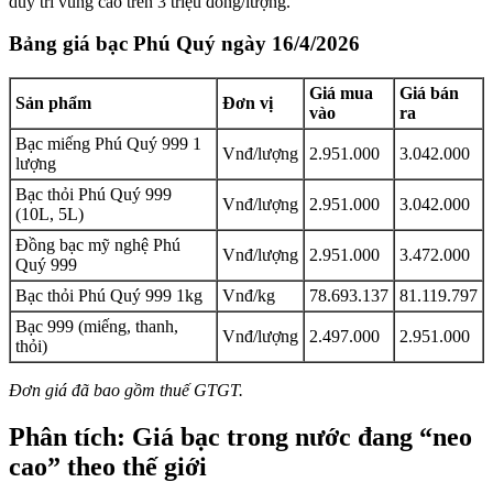
duy trì vùng cao trên 3 triệu đồng/lượng.
Bảng giá bạc Phú Quý ngày 16/4/2026
Giá mua
Giá bán
Sản phẩm
Đơn vị
vào
ra
Bạc miếng Phú Quý 999 1
Vnđ/lượng
2.951.000
3.042.000
lượng
Bạc thỏi Phú Quý 999
Vnđ/lượng
2.951.000
3.042.000
(10L, 5L)
Đồng bạc mỹ nghệ Phú
Vnđ/lượng
2.951.000
3.472.000
Quý 999
Bạc thỏi Phú Quý 999 1kg
Vnđ/kg
78.693.137
81.119.797
Bạc 999 (miếng, thanh,
Vnđ/lượng
2.497.000
2.951.000
thỏi)
Đơn giá đã bao gồm thuế GTGT.
Phân tích: Giá bạc trong nước đang “neo
cao” theo thế giới