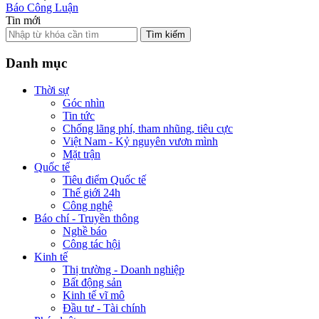
Báo Công Luận
Tin mới
Tìm kiếm
Danh mục
Thời sự
Góc nhìn
Tin tức
Chống lãng phí, tham nhũng, tiêu cực
Việt Nam - Kỷ nguyên vươn mình
Mặt trận
Quốc tế
Tiêu điểm Quốc tế
Thế giới 24h
Công nghệ
Báo chí - Truyền thông
Nghề báo
Công tác hội
Kinh tế
Thị trường - Doanh nghiệp
Bất động sản
Kinh tế vĩ mô
Đầu tư - Tài chính