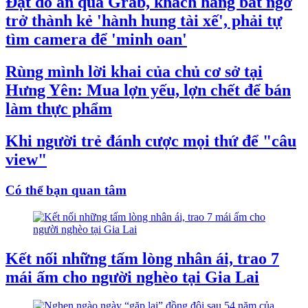
Đặt đồ ăn qua Grab, khách hàng bất ngờ
trở thành kẻ 'hành hung tài xế', phải tự
tìm camera để 'minh oan'
Rùng mình lời khai của chủ cơ sở tại
Hưng Yên: Mua lợn yếu, lợn chết để bán
làm thực phẩm
Khi người trẻ đánh cược mọi thứ để "câu
view"
Có thể bạn quan tâm
Kết nối những tấm lòng nhân ái, trao 7
mái ấm cho người nghèo tại Gia Lai