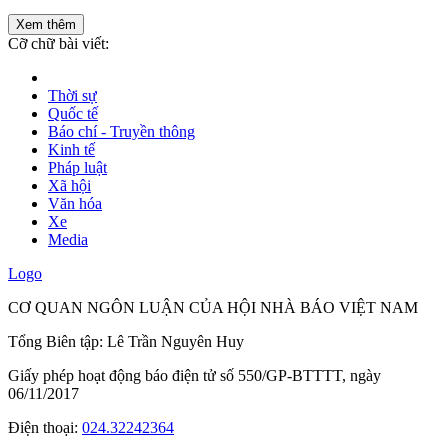
Xem thêm
Cỡ chữ bài viết:
Thời sự
Quốc tế
Báo chí - Truyền thông
Kinh tế
Pháp luật
Xã hội
Văn hóa
Xe
Media
Logo
CƠ QUAN NGÔN LUẬN CỦA HỘI NHÀ BÁO VIỆT NAM
Tổng Biên tập: Lê Trần Nguyên Huy
Giấy phép hoạt động báo điện tử số 550/GP-BTTTT, ngày
06/11/2017
Điện thoại:
024.32242364