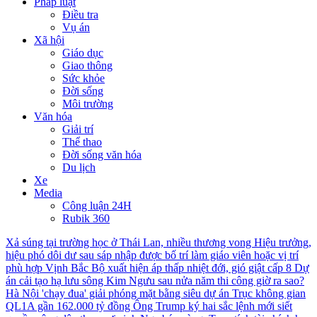
Pháp luật
Điều tra
Vụ án
Xã hội
Giáo dục
Giao thông
Sức khỏe
Đời sống
Môi trường
Văn hóa
Giải trí
Thể thao
Đời sống văn hóa
Du lịch
Xe
Media
Công luận 24H
Rubik 360
Xả súng tại trường học ở Thái Lan, nhiều thương vong
Hiệu trưởng,
hiệu phó dôi dư sau sáp nhập được bố trí làm giáo viên hoặc vị trí
phù hợp
Vịnh Bắc Bộ xuất hiện áp thấp nhiệt đới, gió giật cấp 8
Dự
án cải tạo hạ lưu sông Kim Ngưu sau nửa năm thi công giờ ra sao?
Hà Nội 'chạy đua' giải phóng mặt bằng siêu dự án Trục không gian
QL1A gần 162.000 tỷ đồng
Ông Trump ký hai sắc lệnh mới siết