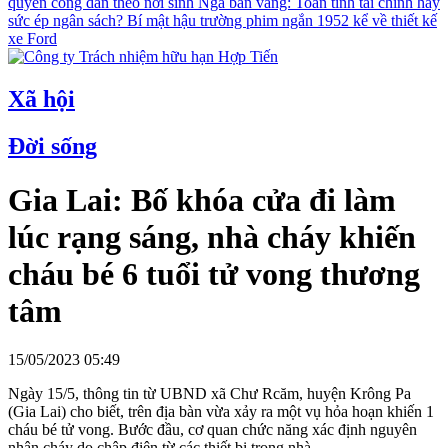
quyền công dân theo nơi sinh
Nga bán vàng: Toan tính tài chính hay
sức ép ngân sách?
Bí mật hậu trường phim ngắn 1952 kể về thiết kế
xe Ford
Xã hội
Đời sống
Gia Lai: Bố khóa cửa đi làm
lúc rạng sáng, nhà cháy khiến
cháu bé 6 tuổi tử vong thương
tâm
15/05/2023 05:49
Ngày 15/5, thông tin từ UBND xã Chư Rcăm, huyện Krông Pa
(Gia Lai) cho biết, trên địa bàn vừa xảy ra một vụ hỏa hoạn khiến 1
cháu bé tử vong. Bước đầu, cơ quan chức năng xác định nguyên
nhân cháy do chập điện từ các thiết bị trong nhà.