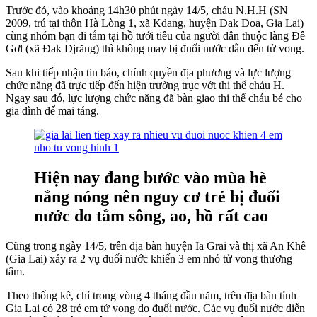
Trước đó, vào khoảng 14h30 phút ngày 14/5, cháu N.H.H (SN
2009, trú tại thôn Hà Lòng 1, xã Kdang, huyện Đak Đoa, Gia Lai)
cùng nhóm bạn đi tắm tại hồ tưới tiêu của người dân thuộc làng Đê
Gơl (xã Đak Djrăng) thì không may bị đuối nước dẫn đến tử vong.
Sau khi tiếp nhận tin báo, chính quyền địa phương và lực lượng
chức năng đã trực tiếp đến hiện trường trục vớt thi thể cháu H.
Ngay sau đó, lực lượng chức năng đã bàn giao thi thể cháu bé cho
gia đình để mai táng.
Hiện nay đang bước vào mùa hè
nắng nóng nên nguy cơ trẻ bị đuối
nước do tắm sông, ao, hồ rất cao
Cũng trong ngày 14/5, trên địa bàn huyện Ia Grai và thị xã An Khê
(Gia Lai) xảy ra 2 vụ đuối nước khiến 3 em nhỏ tử vong thương
tâm.
Theo thống kê, chỉ trong vòng 4 tháng đầu năm, trên địa bàn tỉnh
Gia Lai có 28 trẻ em tử vong do đuối nước. Các vụ đuối nước diễn