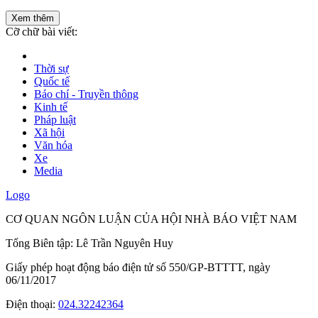
Xem thêm
Cỡ chữ bài viết:
Thời sự
Quốc tế
Báo chí - Truyền thông
Kinh tế
Pháp luật
Xã hội
Văn hóa
Xe
Media
Logo
CƠ QUAN NGÔN LUẬN CỦA HỘI NHÀ BÁO VIỆT NAM
Tổng Biên tập: Lê Trần Nguyên Huy
Giấy phép hoạt động báo điện tử số 550/GP-BTTTT, ngày
06/11/2017
Điện thoại:
024.32242364