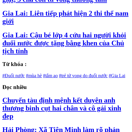
Gia Lai: Liên tiếp phát hiện 2 thi thể nam
giới
Gia Lai: Cậu bé lớp 4 cứu hai người khỏi
đuối nước được tặng bằng khen của Chủ
tịch tỉnh
Từ khóa :
#Đuối nước
#mùa hè
#tắm ao
#trẻ tử vong do đuối nước
#Gia Lai
Đọc nhiều
Chuyến tàu định mệnh kết duyên anh
thương binh cụt hai chân và cô gái xinh
đẹp
Hải Phòng: Xã Tiên Minh làm rõ phản