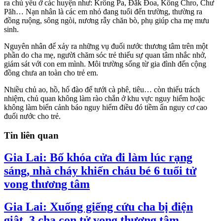
ra chủ yếu ở các huyện như: Krông Pa, Đăk Đoa, Kông Chro, Chư
Păh… Nạn nhân là các em nhỏ đang tuổi đến trường, thường ra
đồng ruộng, sông ngòi, nương rẫy chăn bò, phụ giúp cha mẹ mưu
sinh.
Nguyên nhân để xảy ra những vụ đuối nước thương tâm trên một
phần do cha mẹ, người chăm sóc trẻ thiếu sự quan tâm nhắc nhở,
giám sát với con em mình. Môi trường sống từ gia đình đến cộng
đồng chưa an toàn cho trẻ em.
Nhiều chủ ao, hồ, hố đào để tưới cà phê, tiêu… còn thiếu trách
nhiệm, chủ quan không làm rào chắn ở khu vực nguy hiểm hoặc
không làm biển cảnh báo nguy hiểm điều đó tiềm ẩn nguy cơ cao
đuối nước cho trẻ.
Tin liên quan
Gia Lai: Bố khóa cửa đi làm lúc rạng
sáng, nhà cháy khiến cháu bé 6 tuổi tử
vong thương tâm
Gia Lai: Xuống giếng cứu cha bị điện
giật, 3 cha con tử vong thương tâm