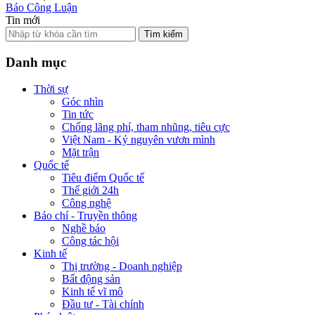
Báo Công Luận
Tin mới
Tìm kiếm
Danh mục
Thời sự
Góc nhìn
Tin tức
Chống lãng phí, tham nhũng, tiêu cực
Việt Nam - Kỷ nguyên vươn mình
Mặt trận
Quốc tế
Tiêu điểm Quốc tế
Thế giới 24h
Công nghệ
Báo chí - Truyền thông
Nghề báo
Công tác hội
Kinh tế
Thị trường - Doanh nghiệp
Bất động sản
Kinh tế vĩ mô
Đầu tư - Tài chính