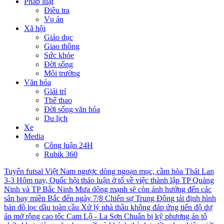
Pháp luật
Điều tra
Vụ án
Xã hội
Giáo dục
Giao thông
Sức khỏe
Đời sống
Môi trường
Văn hóa
Giải trí
Thể thao
Đời sống văn hóa
Du lịch
Xe
Media
Công luận 24H
Rubik 360
Tuyển futsal Việt Nam ngược dòng ngoạn mục, cầm hòa Thái Lan
3-3
Hôm nay, Quốc hội thảo luận ở tổ về việc thành lập TP Quảng
Ninh và TP Bắc Ninh
Mưa dông mạnh sẽ còn ảnh hưởng đến các
sân bay miền Bắc đến ngày 7/8
Chiến sự Trung Đông tái định hình
bản đồ lọc dầu toàn cầu
Xử lý nhà thầu không đáp ứng tiến độ dự
án mở rộng cao tốc Cam Lộ - La Sơn
Chuẩn bị kỹ phương án tổ