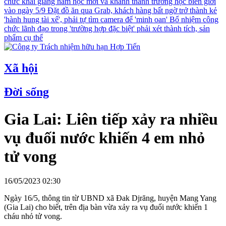
chức khai giảng năm học mới và khánh thành trường học biên giới
vào ngày 5/9
Đặt đồ ăn qua Grab, khách hàng bất ngờ trở thành kẻ
'hành hung tài xế', phải tự tìm camera để 'minh oan'
Bổ nhiệm công
chức lãnh đạo trong 'trường hợp đặc biệt' phải xét thành tích, sản
phẩm cụ thể
Xã hội
Đời sống
Gia Lai: Liên tiếp xảy ra nhiều
vụ đuối nước khiến 4 em nhỏ
tử vong
16/05/2023 02:30
Ngày 16/5, thông tin từ UBND xã Đak Djrăng, huyện Mang Yang
(Gia Lai) cho biết, trên địa bàn vừa xảy ra vụ đuối nước khiến 1
cháu nhỏ tử vong.