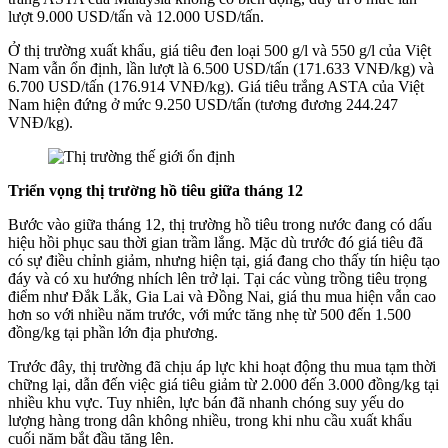
lượt 9.000 USD/tấn và 12.000 USD/tấn.
Ở thị trường xuất khẩu, giá tiêu đen loại 500 g/l và 550 g/l của Việt
Nam vẫn ổn định, lần lượt là 6.500 USD/tấn (171.633 VNĐ/kg) và
6.700 USD/tấn (176.914 VNĐ/kg). Giá tiêu trắng ASTA của Việt
Nam hiện đứng ở mức 9.250 USD/tấn (tương đương 244.247
VNĐ/kg).
Triển vọng thị trường hồ tiêu giữa tháng 12
Bước vào giữa tháng 12, thị trường hồ tiêu trong nước đang có dấu
hiệu hồi phục sau thời gian trầm lắng. Mặc dù trước đó giá tiêu đã
có sự điều chỉnh giảm, nhưng hiện tại, giá đang cho thấy tín hiệu tạo
đáy và có xu hướng nhích lên trở lại. Tại các vùng trồng tiêu trọng
điểm như Đắk Lắk, Gia Lai và Đồng Nai, giá thu mua hiện vẫn cao
hơn so với nhiều năm trước, với mức tăng nhẹ từ 500 đến 1.500
đồng/kg tại phần lớn địa phương.
Trước đây, thị trường đã chịu áp lực khi hoạt động thu mua tạm thời
chững lại, dẫn đến việc giá tiêu giảm từ 2.000 đến 3.000 đồng/kg tại
nhiều khu vực. Tuy nhiên, lực bán đã nhanh chóng suy yếu do
lượng hàng trong dân không nhiều, trong khi nhu cầu xuất khẩu
cuối năm bắt đầu tăng lên.