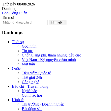
Thứ Bảy 08/08/2026
Danh mục
Báo Công Luận
Tin mới
Tìm kiếm
Danh mục
Thời sự
Góc nhìn
Tin tức
Chống lãng phí, tham nhũng, tiêu cực
Việt Nam - Kỷ nguyên vươn mình
Mặt trận
Quốc tế
Tiêu điểm Quốc tế
Thế giới 24h
Công nghệ
Báo chí - Truyền thông
Nghề báo
Công tác hội
Kinh tế
Thị trường - Doanh nghiệp
Bất động sản