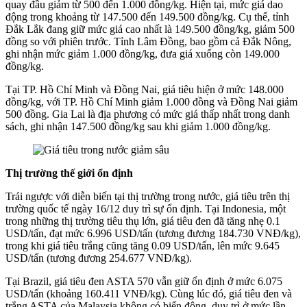
quay đầu giảm từ 500 đến 1.000 đồng/kg. Hiện tại, mức giá dao
động trong khoảng từ 147.500 đến 149.500 đồng/kg. Cụ thể, tỉnh
Đắk Lắk đang giữ mức giá cao nhất là 149.500 đồng/kg, giảm 500
đồng so với phiên trước. Tỉnh Lâm Đồng, bao gồm cả Đắk Nông,
ghi nhận mức giảm 1.000 đồng/kg, đưa giá xuống còn 149.000
đồng/kg.
Tại TP. Hồ Chí Minh và Đồng Nai, giá tiêu hiện ở mức 148.000
đồng/kg, với TP. Hồ Chí Minh giảm 1.000 đồng và Đồng Nai giảm
500 đồng. Gia Lai là địa phương có mức giá thấp nhất trong danh
sách, ghi nhận 147.500 đồng/kg sau khi giảm 1.000 đồng/kg.
Thị trường thế giới ổn định
Trái ngược với diễn biến tại thị trường trong nước, giá tiêu trên thị
trường quốc tế ngày 16/12 duy trì sự ổn định. Tại Indonesia, một
trong những thị trường tiêu thụ lớn, giá tiêu đen đã tăng nhẹ 0.1
USD/tấn, đạt mức 6.996 USD/tấn (tương đương 184.730 VNĐ/kg),
trong khi giá tiêu trắng cũng tăng 0.09 USD/tấn, lên mức 9.645
USD/tấn (tương đương 254.677 VNĐ/kg).
Tại Brazil, giá tiêu đen ASTA 570 vẫn giữ ổn định ở mức 6.075
USD/tấn (khoảng 160.411 VNĐ/kg). Cùng lúc đó, giá tiêu đen và
trắng ASTA của Malaysia không có biến động, duy trì ở mức lần