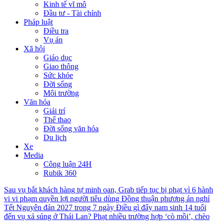
Kinh tế vĩ mô
Đầu tư - Tài chính
Pháp luật
Điều tra
Vụ án
Xã hội
Giáo dục
Giao thông
Sức khỏe
Đời sống
Môi trường
Văn hóa
Giải trí
Thể thao
Đời sống văn hóa
Du lịch
Xe
Media
Công luận 24H
Rubik 360
Sau vụ bắt khách hàng tự minh oan, Grab tiếp tục bị phạt vì 6 hành
vi vi phạm quyền lợi người tiêu dùng
Đồng thuận phương án nghỉ
Tết Nguyên đán 2027 trong 7 ngày
Điều gì đẩy nam sinh 14 tuổi
đến vụ xả súng ở Thái Lan?
Phạt nhiều trường hợp ‘cò mồi’, chèo