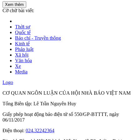
Xem thêm
Cỡ chữ bài viết:
Thời sự
Quốc tế
Báo chí - Truyền thông
Kinh tế
Pháp luật
Xã hội
Văn hóa
Xe
Media
Logo
CƠ QUAN NGÔN LUẬN CỦA HỘI NHÀ BÁO VIỆT NAM
Tổng Biên tập: Lê Trần Nguyên Huy
Giấy phép hoạt động báo điện tử số 550/GP-BTTTT, ngày
06/11/2017
Điện thoại:
024.32242364