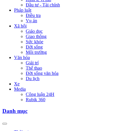
Đầu tư - Tài chính
Pháp luật
Điều tra
Vụ án
Xã hội
Giáo dục
Giao thông
Sức khỏe
Đời sống
Môi trường
Văn hóa
Giải trí
Thể thao
Đời sống văn hóa
Du lịch
Xe
Media
Công luận 24H
Rubik 360
Danh mục