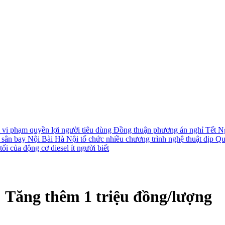
i vi phạm quyền lợi người tiêu dùng
Đồng thuận phương án nghỉ Tết N
i sân bay Nội Bài
Hà Nội tổ chức nhiều chương trình nghệ thuật dịp Q
ối của động cơ diesel ít người biết
: Tăng thêm 1 triệu đồng/lượng