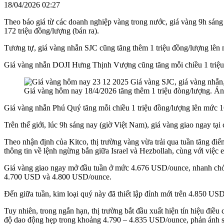
18/04/2026 02:27
Theo báo giá từ các doanh nghiệp vàng trong nước, giá vàng 9h sáng
172 triệu đồng/lượng (bán ra).
Tương tự, giá vàng nhẫn SJC cũng tăng thêm 1 triệu đồng/lượng lên m
Giá vàng nhẫn DOJI Hưng Thịnh Vượng cũng tăng mỗi chiều 1 triệu đ
Giá vàng hôm nay 18/4/2026 tăng thêm 1 triệu đòng/lượng. Ả
Giá vàng nhẫn Phú Quý tăng mỗi chiều 1 triệu đồng/lượng lên mức 168
Trên thế giới, lúc 9h sáng nay (giờ Việt Nam), giá vàng giao ngay 
Theo nhận định của Kitco, thị trường vàng vừa trải qua tuần tăng điểm t
thông tin về lệnh ngừng bắn giữa Israel và Hezbollah, cùng với việc 
Giá vàng giao ngay mở đầu tuần ở mức 4.676 USD/ounce, nhanh chóng
4.700 USD và 4.800 USD/ounce.
Đến giữa tuần, kim loại quý này đã thiết lập đỉnh mới trên 4.850 US
Tuy nhiên, trong ngắn hạn, thị trường bắt đầu xuất hiện tín hiệu điều 
độ dao động hẹp trong khoảng 4.790 – 4.835 USD/ounce, phản ánh sự 