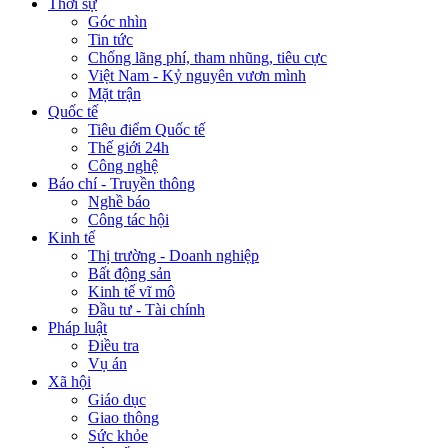
Thời sự
Góc nhìn
Tin tức
Chống lãng phí, tham nhũng, tiêu cực
Việt Nam - Kỷ nguyên vươn mình
Mặt trận
Quốc tế
Tiêu điểm Quốc tế
Thế giới 24h
Công nghệ
Báo chí - Truyền thông
Nghề báo
Công tác hội
Kinh tế
Thị trường - Doanh nghiệp
Bất động sản
Kinh tế vĩ mô
Đầu tư - Tài chính
Pháp luật
Điều tra
Vụ án
Xã hội
Giáo dục
Giao thông
Sức khỏe