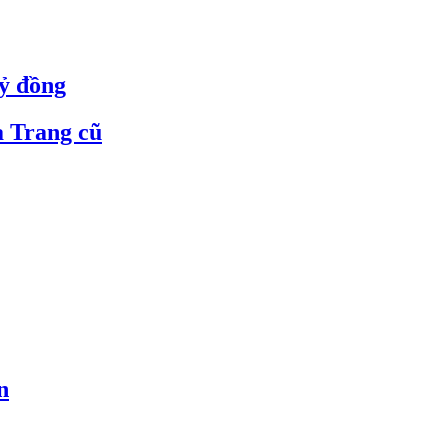
tỷ đồng
a Trang cũ
n