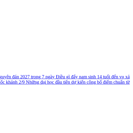
guyên đán 2027 trong 7 ngày
Điều gì đẩy nam sinh 14 tuổi đến vụ xả
uốc khánh 2/9
Những đại học đầu tiên dự kiến công bố điểm chuẩn từ