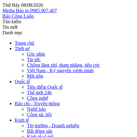
Thứ Bảy 08/08/2026
Media
Báo in
0985.907.407
Báo Công Luận
Tìm kiếm
Tin mới
Danh mục
Trang chủ
Thời sự
Góc nhìn
Tin tức
Chống lãng phí, tham nhũng, tiêu cực
Việt Nam - Kỷ nguyên vươn mình
Mặt trận
Quốc tế
Tiêu điểm Quốc tế
Thế giới 24h
Công nghệ
Báo chí - Truyền thông
Nghề báo
Công tác hội
Kinh tế
Thị trường - Doanh nghiệp
Bất động sản
Kinh tế vĩ mô