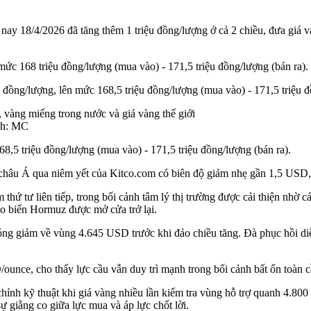
 nay 18/4/2026 đã tăng thêm 1 triệu đồng/lượng ở cả 2 chiều, đưa giá
ức 168 triệu đồng/lượng (mua vào) - 171,5 triệu đồng/lượng (bán ra).
ồng/lượng, lên mức 168,5 triệu đồng/lượng (mua vào) - 171,5 triệu đồ
nh: MC
,5 triệu đồng/lượng (mua vào) - 171,5 triệu đồng/lượng (bán ra).
tại châu Á qua niêm yết của Kitco.com có biên độ giảm nhẹ gần 1,5 US
hứ tư liên tiếp, trong bối cảnh tâm lý thị trường được cải thiện nhờ các
eo biển Hormuz được mở cửa trở lại.
 giảm về vùng 4.645 USD trước khi đảo chiều tăng. Đà phục hồi diễn
D/ounce, cho thấy lực cầu vẫn duy trì mạnh trong bối cảnh bất ổn toàn
chỉnh kỹ thuật khi giá vàng nhiều lần kiểm tra vùng hỗ trợ quanh 4.800 
giằng co giữa lực mua và áp lực chốt lời.