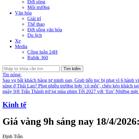
Đời sống
Môi trường
Văn hóa
Giải trí
Thể thao
Đời sống văn hóa
Du lịch
Xe
Media
Công luận 24H
Rubik 360
Tìm kiếm
Tin nóng:
Sau vụ bắt khách hàng tự minh oan, Grab tiếp tục bị phạt vì 6 hành v
súng ở Thái Lan?
Phạt nhiều trường hợp ‘cò mồi’, chèo kéo khách tạ
ngày 9/8
Trấn Thành trở lại mùa phim Tết 2027 với ‘Em’
Những mặt t
Kinh tế
Giá vàng 9h sáng nay 18/4/2026
Định Trần