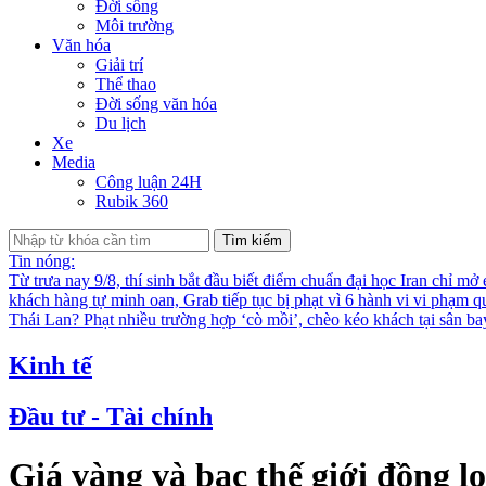
Đời sống
Môi trường
Văn hóa
Giải trí
Thể thao
Đời sống văn hóa
Du lịch
Xe
Media
Công luận 24H
Rubik 360
Tìm kiếm
Tin nóng:
Từ trưa nay 9/8, thí sinh bắt đầu biết điểm chuẩn đại học
Iran chỉ mở
khách hàng tự minh oan, Grab tiếp tục bị phạt vì 6 hành vi vi phạm q
Thái Lan?
Phạt nhiều trường hợp ‘cò mồi’, chèo kéo khách tại sân b
Kinh tế
Đầu tư - Tài chính
Giá vàng và bạc thế giới đồng l