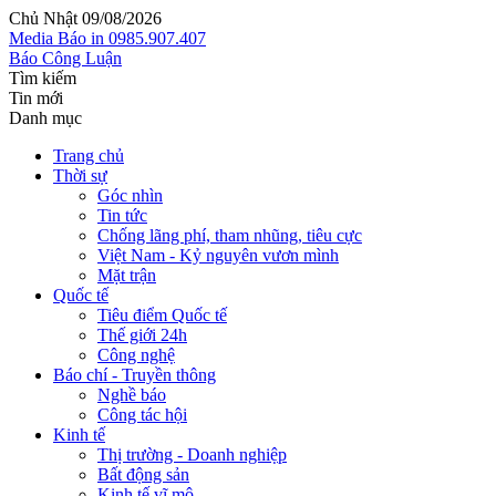
Chủ Nhật 09/08/2026
Media
Báo in
0985.907.407
Báo Công Luận
Tìm kiếm
Tin mới
Danh mục
Trang chủ
Thời sự
Góc nhìn
Tin tức
Chống lãng phí, tham nhũng, tiêu cực
Việt Nam - Kỷ nguyên vươn mình
Mặt trận
Quốc tế
Tiêu điểm Quốc tế
Thế giới 24h
Công nghệ
Báo chí - Truyền thông
Nghề báo
Công tác hội
Kinh tế
Thị trường - Doanh nghiệp
Bất động sản
Kinh tế vĩ mô