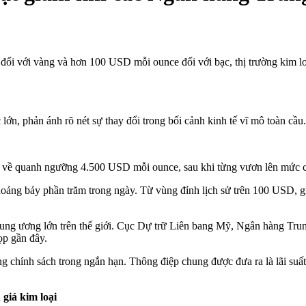
đối với vàng và hơn 100 USD mỗi ounce đối với bạc, thị trường kim l
lớn, phản ánh rõ nét sự thay đổi trong bối cảnh kinh tế vĩ mô toàn cầu.
ùi về quanh ngưỡng 4.500 USD mỗi ounce, sau khi từng vươn lên mức 
hoảng bảy phần trăm trong ngày. Từ vùng đỉnh lịch sử trên 100 USD, g
g trung ương lớn trên thế giới. Cục Dự trữ Liên bang Mỹ, Ngân hàng 
ọp gần đây.
g chính sách trong ngắn hạn. Thông điệp chung được đưa ra là lãi suất 
 giá kim loại