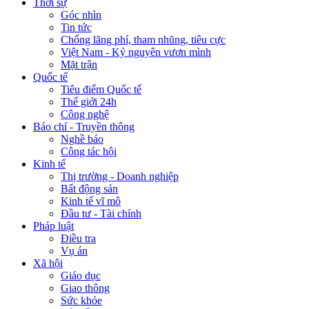
Thời sự
Góc nhìn
Tin tức
Chống lãng phí, tham nhũng, tiêu cực
Việt Nam - Kỷ nguyên vươn mình
Mặt trận
Quốc tế
Tiêu điểm Quốc tế
Thế giới 24h
Công nghệ
Báo chí - Truyền thông
Nghề báo
Công tác hội
Kinh tế
Thị trường - Doanh nghiệp
Bất động sản
Kinh tế vĩ mô
Đầu tư - Tài chính
Pháp luật
Điều tra
Vụ án
Xã hội
Giáo dục
Giao thông
Sức khỏe