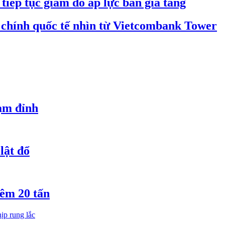
iếp tục giảm do áp lực bán gia tăng
 chính quốc tế nhìn từ Vietcombank Tower
hạm đỉnh
lật đổ
êm 20 tấn