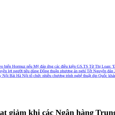
 eo biển Hormuz nếu Mỹ đáp ứng các điều kiện
GS.TS Từ Thị Loan: 'Đ
uyền lợi người tiêu dùng
Đồng thuận phương án nghỉ Tết Nguyên đán 
ay Nội Bài
Hà Nội tổ chức nhiều chương trình nghệ thuật dịp Quốc khá
oạt giảm khi các Ngân hàng Trun