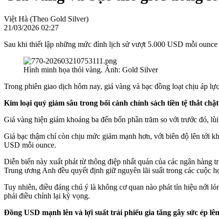
Việt Hà (Theo Gold Silver)
21/03/2026 02:27
Sau khi thiết lập những mức đỉnh lịch sử vượt 5.000 USD mỗi ounce 
Hình minh họa thỏi vàng. Ảnh: Gold Silver
Trong phiên giao dịch hôm nay, giá vàng và bạc đồng loạt chịu áp lực 
Kim loại quý giảm sâu trong bối cảnh chính sách tiền tệ thắt chặt
Giá vàng hiện giảm khoảng ba đến bốn phần trăm so với trước đó, l
Giá bạc thậm chí còn chịu mức giảm mạnh hơn, với biên độ lên tới k
USD mỗi ounce.
Diễn biến này xuất phát từ thông điệp nhất quán của các ngân hàn
Trung ương Anh đều quyết định giữ nguyên lãi suất trong các cuộc h
Tuy nhiên, điều đáng chú ý là không cơ quan nào phát tín hiệu nới lỏn
phải điều chỉnh lại kỳ vọng.
Đồng USD mạnh lên và lợi suất trái phiếu gia tăng gây sức ép lên