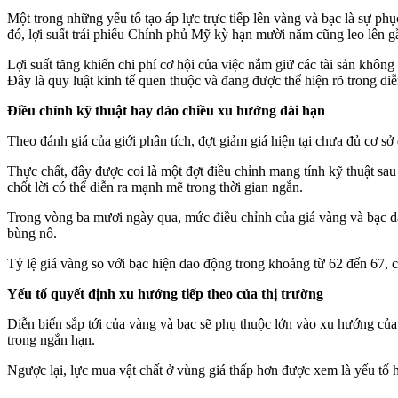
Một trong những yếu tố tạo áp lực trực tiếp lên vàng và bạc là sự 
đó, lợi suất trái phiếu Chính phủ Mỹ kỳ hạn mười năm cũng leo lên 
Lợi suất tăng khiến chi phí cơ hội của việc nắm giữ các tài sản không
Đây là quy luật kinh tế quen thuộc và đang được thể hiện rõ trong diễ
Điều chỉnh kỹ thuật hay đảo chiều xu hướng dài hạn
Theo đánh giá của giới phân tích, đợt giảm giá hiện tại chưa đủ cơ s
Thực chất, đây được coi là một đợt điều chỉnh mang tính kỹ thuật sau 
chốt lời có thể diễn ra mạnh mẽ trong thời gian ngắn.
Trong vòng ba mươi ngày qua, mức điều chỉnh của giá vàng và bạc d
bùng nổ.
Tỷ lệ giá vàng so với bạc hiện dao động trong khoảng từ 62 đến 67, 
Yếu tố quyết định xu hướng tiếp theo của thị trường
Diễn biến sắp tới của vàng và bạc sẽ phụ thuộc lớn vào xu hướng của l
trong ngắn hạn.
Ngược lại, lực mua vật chất ở vùng giá thấp hơn được xem là yếu tố hỗ