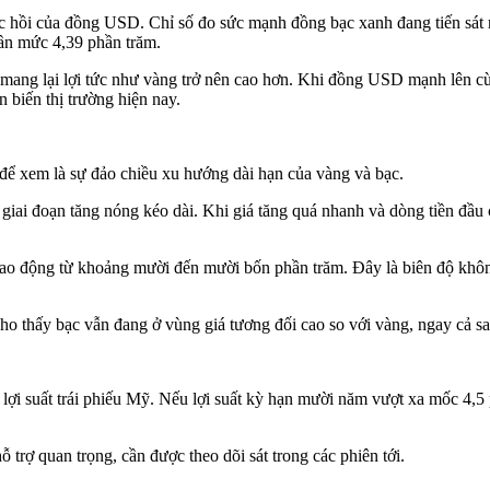
phục hồi của đồng USD. Chỉ số đo sức mạnh đồng bạc xanh đang tiến sát
gần mức 4,39 phần trăm.
 mang lại lợi tức như vàng trở nên cao hơn. Khi đồng USD mạnh lên cùng 
n biến thị trường hiện nay.
ở để xem là sự đảo chiều xu hướng dài hạn của vàng và bạc.
giai đoạn tăng nóng kéo dài. Khi giá tăng quá nhanh và dòng tiền đầu c
ao động từ khoảng mười đến mười bốn phần trăm. Đây là biên độ không 
cho thấy bạc vẫn đang ở vùng giá tương đối cao so với vàng, ngay cả sa
ợi suất trái phiếu Mỹ. Nếu lợi suất kỳ hạn mười năm vượt xa mốc 4,5 ph
 trợ quan trọng, cần được theo dõi sát trong các phiên tới.