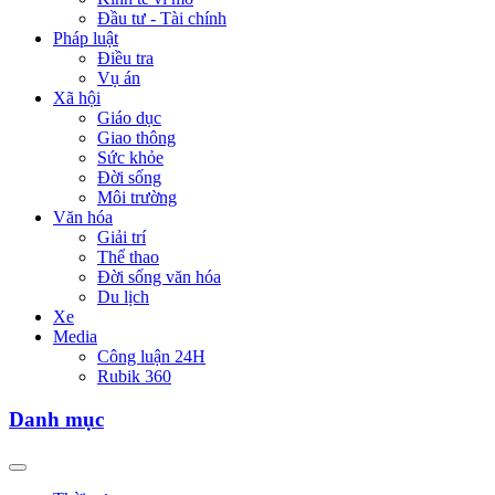
Đầu tư - Tài chính
Pháp luật
Điều tra
Vụ án
Xã hội
Giáo dục
Giao thông
Sức khỏe
Đời sống
Môi trường
Văn hóa
Giải trí
Thể thao
Đời sống văn hóa
Du lịch
Xe
Media
Công luận 24H
Rubik 360
Danh mục