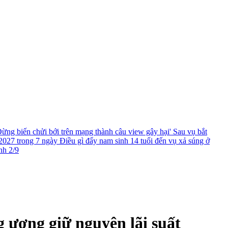
ừng biến chửi bới trên mạng thành câu view gây hại'
Sau vụ bắt
2027 trong 7 ngày
Điều gì đẩy nam sinh 14 tuổi đến vụ xả súng ở
nh 2/9
g ương giữ nguyên lãi suất