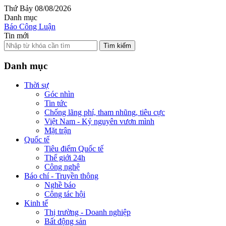
Thứ Bảy 08/08/2026
Danh mục
Báo Công Luận
Tin mới
Tìm kiếm
Danh mục
Thời sự
Góc nhìn
Tin tức
Chống lãng phí, tham nhũng, tiêu cực
Việt Nam - Kỷ nguyên vươn mình
Mặt trận
Quốc tế
Tiêu điểm Quốc tế
Thế giới 24h
Công nghệ
Báo chí - Truyền thông
Nghề báo
Công tác hội
Kinh tế
Thị trường - Doanh nghiệp
Bất động sản