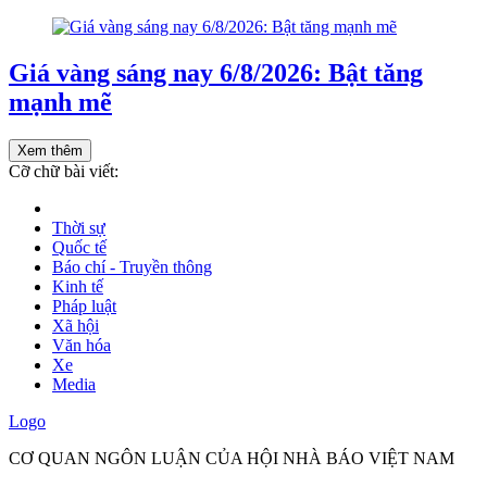
Giá vàng sáng nay 6/8/2026: Bật tăng
mạnh mẽ
Xem thêm
Cỡ chữ bài viết:
Thời sự
Quốc tế
Báo chí - Truyền thông
Kinh tế
Pháp luật
Xã hội
Văn hóa
Xe
Media
Logo
CƠ QUAN NGÔN LUẬN CỦA HỘI NHÀ BÁO VIỆT NAM