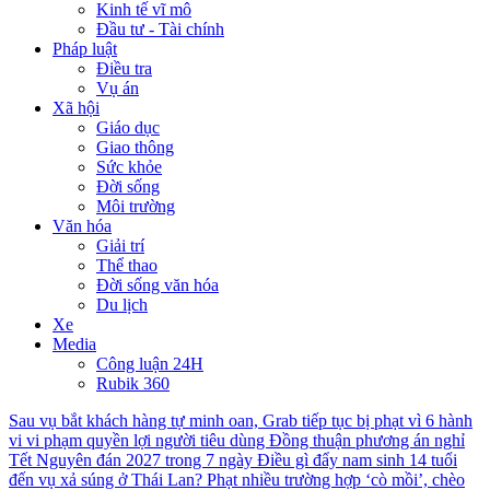
Kinh tế vĩ mô
Đầu tư - Tài chính
Pháp luật
Điều tra
Vụ án
Xã hội
Giáo dục
Giao thông
Sức khỏe
Đời sống
Môi trường
Văn hóa
Giải trí
Thể thao
Đời sống văn hóa
Du lịch
Xe
Media
Công luận 24H
Rubik 360
Sau vụ bắt khách hàng tự minh oan, Grab tiếp tục bị phạt vì 6 hành
vi vi phạm quyền lợi người tiêu dùng
Đồng thuận phương án nghỉ
Tết Nguyên đán 2027 trong 7 ngày
Điều gì đẩy nam sinh 14 tuổi
đến vụ xả súng ở Thái Lan?
Phạt nhiều trường hợp ‘cò mồi’, chèo