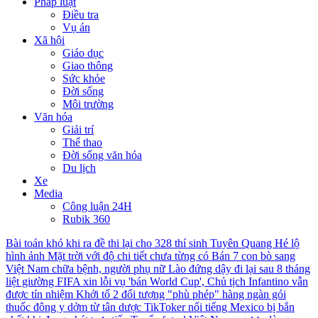
Pháp luật
Điều tra
Vụ án
Xã hội
Giáo dục
Giao thông
Sức khỏe
Đời sống
Môi trường
Văn hóa
Giải trí
Thể thao
Đời sống văn hóa
Du lịch
Xe
Media
Công luận 24H
Rubik 360
Bài toán khó khi ra đề thi lại cho 328 thí sinh Tuyên Quang
Hé lộ
hình ảnh Mặt trời với độ chi tiết chưa từng có
Bán 7 con bò sang
Việt Nam chữa bệnh, người phụ nữ Lào đứng dậy đi lại sau 8 tháng
liệt giường
FIFA xin lỗi vụ 'bán World Cup', Chủ tịch Infantino vẫn
được tín nhiệm
Khởi tố 2 đối tượng "phù phép" hàng ngàn gói
thuốc đông y dởm từ tân dược
TikToker nổi tiếng Mexico bị bắn