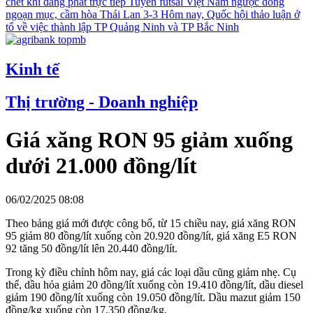
chết khi đang phát trực tiếp
Tuyển futsal Việt Nam ngược dòng
ngoạn mục, cầm hòa Thái Lan 3-3
Hôm nay, Quốc hội thảo luận ở
tổ về việc thành lập TP Quảng Ninh và TP Bắc Ninh
Kinh tế
Thị trường - Doanh nghiệp
Giá xăng RON 95 giảm xuống
dưới 21.000 đồng/lít
06/02/2025 08:08
Theo bảng giá mới được công bố, từ 15 chiều nay, giá xăng RON
95 giảm 80 đồng/lít xuống còn 20.920 đồng/lít, giá xăng E5 RON
92 tăng 50 đồng/lít lên 20.440 đồng/lít.
Trong kỳ điều chỉnh hôm nay, giá các loại dầu cũng giảm nhẹ. Cụ
thể, dầu hỏa giảm 20 đồng/lít xuống còn 19.410 đồng/lít, dầu diesel
giảm 190 đồng/lít xuống còn 19.050 đồng/lít. Dầu mazut giảm 150
đồng/kg xuống còn 17.350 đồng/kg.