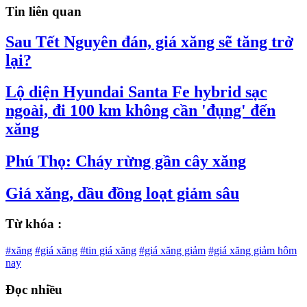
Tin liên quan
Sau Tết Nguyên đán, giá xăng sẽ tăng trở
lại?
Lộ diện Hyundai Santa Fe hybrid sạc
ngoài, đi 100 km không cần 'đụng' đến
xăng
Phú Thọ: Cháy rừng gần cây xăng
Giá xăng, dầu đồng loạt giảm sâu
Từ khóa :
#xăng
#giá xăng
#tin giá xăng
#giá xăng giảm
#giá xăng giảm hôm
nay
Đọc nhiều