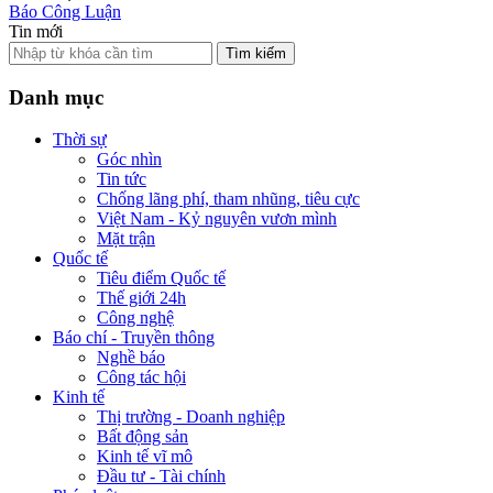
Báo Công Luận
Tin mới
Tìm kiếm
Danh mục
Thời sự
Góc nhìn
Tin tức
Chống lãng phí, tham nhũng, tiêu cực
Việt Nam - Kỷ nguyên vươn mình
Mặt trận
Quốc tế
Tiêu điểm Quốc tế
Thế giới 24h
Công nghệ
Báo chí - Truyền thông
Nghề báo
Công tác hội
Kinh tế
Thị trường - Doanh nghiệp
Bất động sản
Kinh tế vĩ mô
Đầu tư - Tài chính