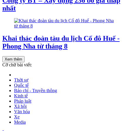
Công ty BT – Xây dựng 236 bỏ giá thấp
nhất
Khai thác đoàn tàu du lịch Cố đô Huế -
Phong Nha từ tháng 8
Xem thêm
Cỡ chữ bài viết:
Thời sự
Quốc tế
Báo chí - Truyền thông
Kinh tế
Pháp luật
Xã hội
Văn hóa
Xe
Media