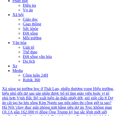
Pháp luật
Điều tra
Vụ án
Xã hội
Giáo dục
Giao thông
Sức khỏe
Đời sống
Môi trường
Văn hóa
Giải trí
Thể thao
Đời sống văn hóa
Du lịch
Xe
Media
Công luận 24H
Rubik 360
Xả súng tại trường học ở Thái Lan, nhiều thương vong
Hiệu trưởng,
hiệu phó dôi dư sau sáp nhập được bố trí làm giáo viên hoặc vị trí
phù hợp
Vịnh Bắc Bộ xuất hiện áp thấp nhiệt đới, gió giật cấp 8
Dự
án cải tạo hạ lưu sông Kim Ngưu sau nửa năm thi công giờ ra sao?
Hà Nội 'chạy đua' giải phóng mặt bằng siêu dự án Trục không gian
QL1A gần 162.000 tỷ đồng
Ông Trump ký hai sắc lệnh mới siết