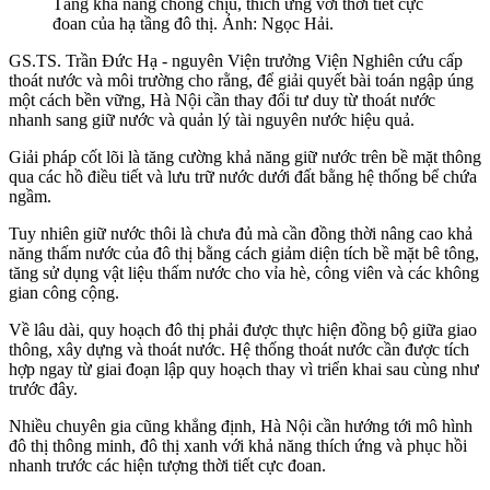
Tăng khả năng chống chịu, thích ứng với thời tiết cực
đoan của hạ tầng đô thị. Ảnh: Ngọc Hải.
GS.TS. Trần Đức Hạ - nguyên Viện trưởng Viện Nghiên cứu cấp
thoát nước và môi trường cho rằng, để giải quyết bài toán ngập úng
một cách bền vững, Hà Nội cần thay đổi tư duy từ thoát nước
nhanh sang giữ nước và quản lý tài nguyên nước hiệu quả.
Giải pháp cốt lõi là tăng cường khả năng giữ nước trên bề mặt thông
qua các hồ điều tiết và lưu trữ nước dưới đất bằng hệ thống bể chứa
ngầm.
Tuy nhiên giữ nước thôi là chưa đủ mà cần đồng thời nâng cao khả
năng thấm nước của đô thị bằng cách giảm diện tích bề mặt bê tông,
tăng sử dụng vật liệu thấm nước cho vỉa hè, công viên và các không
gian công cộng.
Về lâu dài, quy hoạch đô thị phải được thực hiện đồng bộ giữa giao
thông, xây dựng và thoát nước. Hệ thống thoát nước cần được tích
hợp ngay từ giai đoạn lập quy hoạch thay vì triển khai sau cùng như
trước đây.
Nhiều chuyên gia cũng khẳng định, Hà Nội cần hướng tới mô hình
đô thị thông minh, đô thị xanh với khả năng thích ứng và phục hồi
nhanh trước các hiện tượng thời tiết cực đoan.