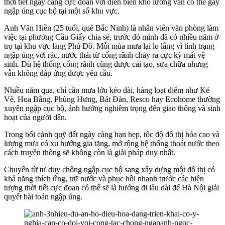
thời tiết ngày càng cực đoan với diễn biến khó lường vẫn có thể gây
ngập úng cục bộ tại một số khu vực.
Anh Văn Hiền (25 tuổi, quê Bắc Ninh) là nhân viên văn phòng làm
việc tại phường Cầu Giấy chia sẻ, trước đó mình đã có nhiều năm ở
trọ tại khu vực làng Phú Đô. Mỗi mùa mưa lại lo lắng vì tình trạng
ngập úng với rác, nước thải từ cống rãnh chảy ra cực kỳ mất vệ
sinh. Dù hệ thống cống rãnh cũng được cải tạo, sửa chữa nhưng
vẫn không đáp ứng được yêu cầu.
Nhiều năm qua, chỉ cần mưa lớn kéo dài, hàng loạt điểm như Kẻ
Vẽ, Hoa Bằng, Phùng Hưng, Bát Đàn, Resco hay Ecohome thường
xuyên ngập cục bộ, ảnh hưởng nghiêm trọng đến giao thông và sinh
hoạt của người dân.
Trong bối cảnh quỹ đất ngày càng hạn hẹp, tốc độ đô thị hóa cao và
lượng mưa có xu hướng gia tăng, mở rộng hệ thống thoát nước theo
cách truyền thống sẽ không còn là giải pháp duy nhất.
Chuyển từ tư duy chống ngập cục bộ sang xây dựng một đô thị có
khả năng thích ứng, trữ nước và phục hồi nhanh trước các hiện
tượng thời tiết cực đoan có thể sẽ là hướng đi lâu dài để Hà Nội giải
quyết bài toán ngập úng.