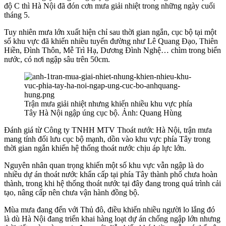
độ C thì Hà Nội đã đón cơn mưa giải nhiệt trong những ngày cuối
tháng 5.
Tuy nhiên mưa lớn xuất hiện chỉ sau thời gian ngắn, cục bộ tại một
số khu vực đã khiến nhiều tuyến đường như Lê Quang Đạo, Thiên
Hiền, Đình Thôn, Mễ Trì Hạ, Dương Đình Nghệ… chìm trong biển
nước, có nơi ngập sâu trên 50cm.
Trận mưa giải nhiệt nhưng khiến nhiều khu vực phía
Tây Hà Nội ngập úng cục bộ. Ảnh: Quang Hùng
Đánh giá từ Công ty TNHH MTV Thoát nước Hà Nội, trận mưa
mang tính đối lưu cục bộ mạnh, dồn vào khu vực phía Tây trong
thời gian ngắn khiến hệ thống thoát nước chịu áp lực lớn.
Nguyên nhân quan trọng khiến một số khu vực vẫn ngập là do
nhiều dự án thoát nước khẩn cấp tại phía Tây thành phố chưa hoàn
thành, trong khi hệ thống thoát nước tại đây đang trong quá trình cải
tạo, nâng cấp nên chưa vận hành đồng bộ.
Mùa mưa đang đến với Thủ đô, điều khiến nhiều người lo lắng đó
là dù Hà Nội đang triển khai hàng loạt dự án chống ngập lớn nhưng