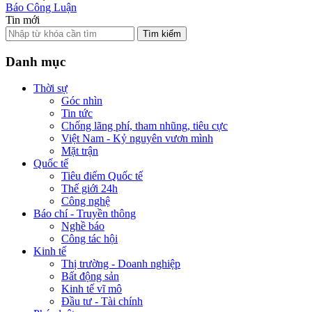
Báo Công Luận
Tin mới
Tìm kiếm
Danh mục
Thời sự
Góc nhìn
Tin tức
Chống lãng phí, tham nhũng, tiêu cực
Việt Nam - Kỷ nguyên vươn mình
Mặt trận
Quốc tế
Tiêu điểm Quốc tế
Thế giới 24h
Công nghệ
Báo chí - Truyền thông
Nghề báo
Công tác hội
Kinh tế
Thị trường - Doanh nghiệp
Bất động sản
Kinh tế vĩ mô
Đầu tư - Tài chính