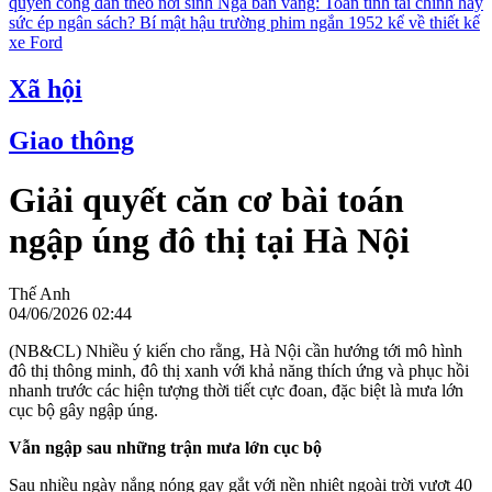
quyền công dân theo nơi sinh
Nga bán vàng: Toan tính tài chính hay
sức ép ngân sách?
Bí mật hậu trường phim ngắn 1952 kể về thiết kế
xe Ford
Xã hội
Giao thông
Giải quyết căn cơ bài toán
ngập úng đô thị tại Hà Nội
Thế Anh
04/06/2026 02:44
(NB&CL) Nhiều ý kiến cho rằng, Hà Nội cần hướng tới mô hình
đô thị thông minh, đô thị xanh với khả năng thích ứng và phục hồi
nhanh trước các hiện tượng thời tiết cực đoan, đặc biệt là mưa lớn
cục bộ gây ngập úng.
Vẫn ngập sau những trận mưa lớn cục bộ
Sau nhiều ngày nắng nóng gay gắt với nền nhiệt ngoài trời vượt 40