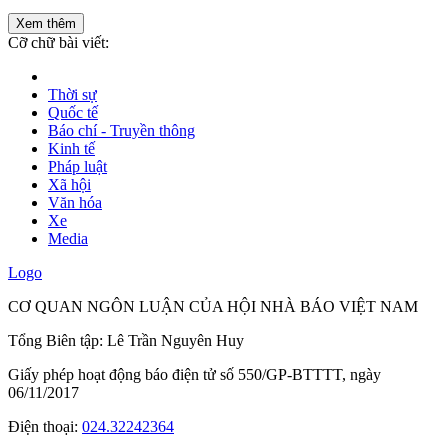
Xem thêm
Cỡ chữ bài viết:
Thời sự
Quốc tế
Báo chí - Truyền thông
Kinh tế
Pháp luật
Xã hội
Văn hóa
Xe
Media
Logo
CƠ QUAN NGÔN LUẬN CỦA HỘI NHÀ BÁO VIỆT NAM
Tổng Biên tập: Lê Trần Nguyên Huy
Giấy phép hoạt động báo điện tử số 550/GP-BTTTT, ngày
06/11/2017
Điện thoại:
024.32242364