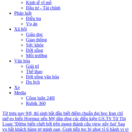
Kinh tế vĩ mô
Đầu tư - Tài chính
Pháp luật
Điều tra
Vụ án
Xã hội
Giáo dục
Giao thông
Sức khỏe
Đời sống
Môi trường
Văn hóa
Giải trí
Thể thao
Đời sống văn hóa
Du lịch
Xe
Media
Công luận 24H
Rubik 360
Từ trưa nay 9/8, thí sinh bắt đầu biết điểm chuẩn đại học
Iran chỉ
mở eo biển Hormuz nếu Mỹ đáp ứng các điều kiện
GS.TS Từ Thị
Loan: 'Đừng biến chửi bới trên mạng thành câu view gây hại'
Sau
vụ bắt khách hàng tự minh oan, Grab tiếp tục bị phạt vì 6 hành vi vi