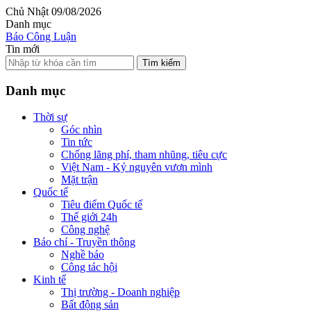
Chủ Nhật 09/08/2026
Danh mục
Báo Công Luận
Tin mới
Tìm kiếm
Danh mục
Thời sự
Góc nhìn
Tin tức
Chống lãng phí, tham nhũng, tiêu cực
Việt Nam - Kỷ nguyên vươn mình
Mặt trận
Quốc tế
Tiêu điểm Quốc tế
Thế giới 24h
Công nghệ
Báo chí - Truyền thông
Nghề báo
Công tác hội
Kinh tế
Thị trường - Doanh nghiệp
Bất động sản