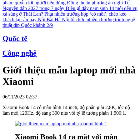
phạm quyền lợi người tiêu dùng
Đồng thuận phương án nghỉ Tết
Nguyên đán 2027 trong 7 ngày
Điều gì đẩy nam sinh 14 tuổi đến vụ
xả súng ở Thái Lan?
Phạt nhiều trường hợp ‘cò mồi’, chèo kéo
khách tại sân bay Nội Bài
Hà Nội tổ chức nhiều chương trình nghệ
thuật dịp Quốc khánh 2/9
Quốc tế
Công nghệ
Giới thiệu mẫu laptop mới nhà
Xiaomi
06/11/2023 02:37
Xiaomi Book 14 có màn hình 14 inch, độ phân giải 2,8K, tốc độ
làm mới 120Hz, độ sáng 300 nits với tỷ lệ tương phản 1.500:1.
Xiaomi Book 14 ra mắt với màn