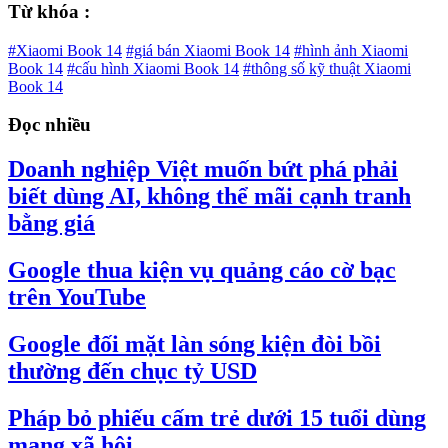
Từ khóa :
#Xiaomi Book 14
#giá bán Xiaomi Book 14
#hình ảnh Xiaomi
Book 14
#cấu hình Xiaomi Book 14
#thông số kỹ thuật Xiaomi
Book 14
Đọc nhiều
Doanh nghiệp Việt muốn bứt phá phải
biết dùng AI, không thể mãi cạnh tranh
bằng giá
Google thua kiện vụ quảng cáo cờ bạc
trên YouTube
Google đối mặt làn sóng kiện đòi bồi
thường đến chục tỷ USD
Pháp bỏ phiếu cấm trẻ dưới 15 tuổi dùng
mạng xã hội