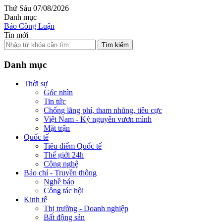
Thứ Sáu 07/08/2026
Danh mục
Báo Công Luận
Tin mới
Tìm kiếm
Danh mục
Thời sự
Góc nhìn
Tin tức
Chống lãng phí, tham nhũng, tiêu cực
Việt Nam - Kỷ nguyên vươn mình
Mặt trận
Quốc tế
Tiêu điểm Quốc tế
Thế giới 24h
Công nghệ
Báo chí - Truyền thông
Nghề báo
Công tác hội
Kinh tế
Thị trường - Doanh nghiệp
Bất động sản