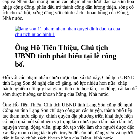
cấp và Nhân dân mong muốn các phạm nhân được đặc xá sớm hòa
nhập cộng đồng, phấn đấu trở thành công dân lương thiện, sống có
ích cho xã hội, xứng đáng với chính sách khoan hồng của Đảng,
Nhà nước.
Ông Hồ Tiến Thiệu, Chủ tịch
UBND tỉnh phát biểu tại lễ công
bố.
Đối với các phạm nhân chưa được đặc xá đợt này, Chủ tịch UBND
tỉnh Lạng Sơn đề nghị cần cố gắng, nỗ lực nhiều hơn nữa, chấp
hành nghiêm nội quy trại giam, tích cực học tập, lao động, cải tạo để
sớm được hưởng sự khoan hồng của Đảng, Nhà nước.
Ông Hồ Tiến Thiệu, Chủ tịch UBND tỉnh Lạng Sơn cũng đề nghị
Công an tỉnh Lạng Sơn chỉ đạo công an các huyện, thành phố tiếp
tục tham mưu cấp ủy, chính quyền địa phương triển khai thực hiện
có hiệu quả môt số nhiệm vụ trọng tâm như: quan tâm nắm tâm tư,
nguyện vọng, động viên, giúp đỡ, tạo việc làm cho người được đặc
xá; đẩy mạnh công tác tuyên truyền để cán bộ, đảng viên và người
dân hiểu rõ chính sách khoan hồng của Đảng, Nhà nước.