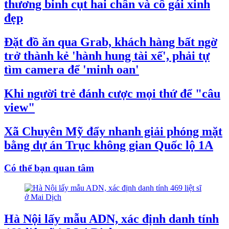
thương binh cụt hai chân và cô gái xinh
đẹp
Đặt đồ ăn qua Grab, khách hàng bất ngờ
trở thành kẻ 'hành hung tài xế', phải tự
tìm camera để 'minh oan'
Khi người trẻ đánh cược mọi thứ để "câu
view"
Xã Chuyên Mỹ đẩy nhanh giải phóng mặt
bằng dự án Trục không gian Quốc lộ 1A
Có thể bạn quan tâm
Hà Nội lấy mẫu ADN, xác định danh tính