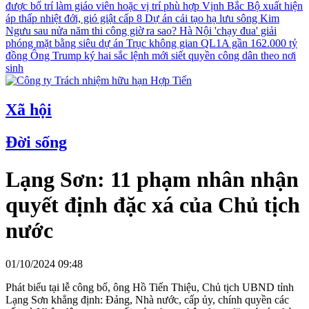
được bố trí làm giáo viên hoặc vị trí phù hợp
Vịnh Bắc Bộ xuất hiện
áp thấp nhiệt đới, gió giật cấp 8
Dự án cải tạo hạ lưu sông Kim
Ngưu sau nửa năm thi công giờ ra sao?
Hà Nội 'chạy đua' giải
phóng mặt bằng siêu dự án Trục không gian QL1A gần 162.000 tỷ
đồng
Ông Trump ký hai sắc lệnh mới siết quyền công dân theo nơi
sinh
Xã hội
Đời sống
Lạng Sơn: 11 phạm nhân nhận
quyết định đặc xá của Chủ tịch
nước
01/10/2024 09:48
Phát biểu tại lễ công bố, ông Hồ Tiến Thiệu, Chủ tịch UBND tỉnh
Lạng Sơn khẳng định: Đảng, Nhà nước, cấp ủy, chính quyền các