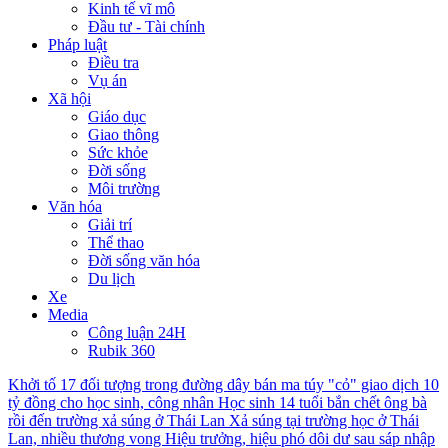
Kinh tế vĩ mô
Đầu tư - Tài chính
Pháp luật
Điều tra
Vụ án
Xã hội
Giáo dục
Giao thông
Sức khỏe
Đời sống
Môi trường
Văn hóa
Giải trí
Thể thao
Đời sống văn hóa
Du lịch
Xe
Media
Công luận 24H
Rubik 360
Khởi tố 17 đối tượng trong đường dây bán ma túy "cỏ" giao dịch 10
tỷ đồng cho học sinh, công nhân
Học sinh 14 tuổi bắn chết ông bà
rồi đến trường xả súng ở Thái Lan
Xả súng tại trường học ở Thái
Lan, nhiều thương vong
Hiệu trưởng, hiệu phó dôi dư sau sáp nhập