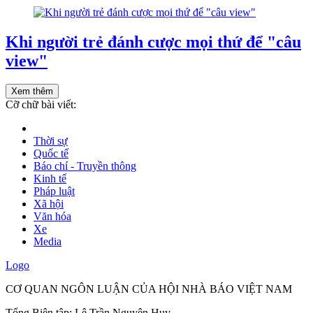
Khi người trẻ đánh cược mọi thứ để "câu
view"
Xem thêm
Cỡ chữ bài viết:
Thời sự
Quốc tế
Báo chí - Truyền thông
Kinh tế
Pháp luật
Xã hội
Văn hóa
Xe
Media
Logo
CƠ QUAN NGÔN LUẬN CỦA HỘI NHÀ BÁO VIỆT NAM
Tổng Biên tập: Lê Trần Nguyên Huy