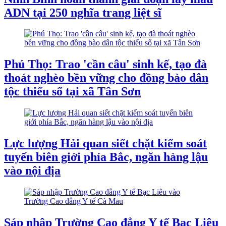
ADN tại 250 nghĩa trang liệt sĩ
Phú Thọ: Trao 'cần câu' sinh kế, tạo đà
thoát nghèo bền vững cho đồng bào dân
tộc thiểu số tại xã Tân Sơn
Lực lượng Hải quan siết chặt kiểm soát
tuyến biên giới phía Bắc, ngăn hàng lậu
vào nội địa
Sáp nhập Trường Cao đẳng Y tế Bạc Liêu