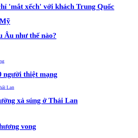
hỉ 'mắt xếch' với khách Trung Quốc
a Mỹ
 Âu như thế nào?
0 người thiệt mạng
ường xả súng ở Thái Lan
thương vong