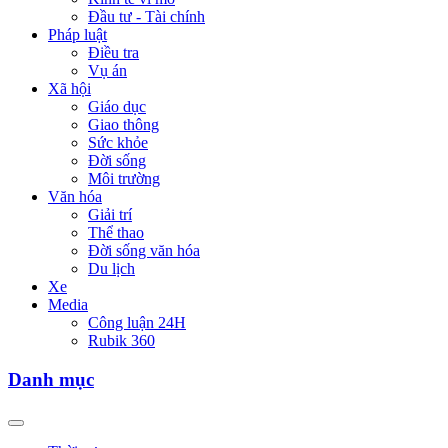
Đầu tư - Tài chính
Pháp luật
Điều tra
Vụ án
Xã hội
Giáo dục
Giao thông
Sức khỏe
Đời sống
Môi trường
Văn hóa
Giải trí
Thể thao
Đời sống văn hóa
Du lịch
Xe
Media
Công luận 24H
Rubik 360
Danh mục