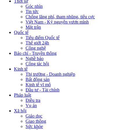
Thời sự
Góc nhìn
Tin tức
Chống lãng phí, tham nhũng, tiêu cực
Việt Nam - Kỷ nguyên vươn mình
Mặt trận
Quốc tế
Tiêu điểm Quốc tế
Thế giới 24h
Công nghệ
Báo chí - Truyền thông
Nghề báo
Công tác hội
Kinh tế
Thị trường - Doanh nghiệp
Bất động sản
Kinh tế vĩ mô
Đầu tư - Tài chính
Pháp luật
Điều tra
Vụ án
Xã hội
Giáo dục
Giao thông
Sức khỏe