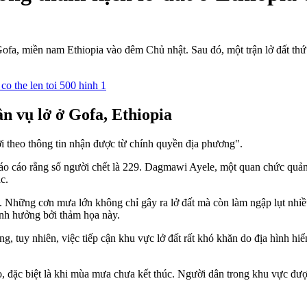
 Gofa, miền nam Ethiopia vào đêm Chủ nhật. Sau đó, một trận lở đất th
n vụ lở ở Gofa, Ethiopia
 theo thông tin nhận được từ chính quyền địa phương".
o cáo rằng số người chết là 229. Dagmawi Ayele, một quan chức quản l
c.
 cầu. Những cơn mưa lớn không chỉ gây ra lở đất mà còn làm ngập lụt nh
ảnh hưởng bởi thảm họa này.
, tuy nhiên, việc tiếp cận khu vực lở đất rất khó khăn do địa hình hiể
, đặc biệt là khi mùa mưa chưa kết thúc. Người dân trong khu vực được