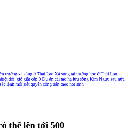
́n trường xả súng ở Thái Lan
Xả súng tại trường học ở Thái Lan,
iệt đới, gió giật cấp 8
Dự án cải tạo hạ lưu sông Kim Ngưu sau nửa
ắc lệnh mới siết quyền công dân theo nơi sinh
ó thể lên tới 500