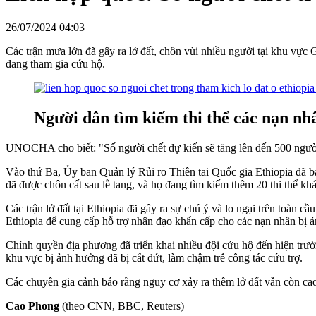
26/07/2024 04:03
Các trận mưa lớn đã gây ra lở đất, chôn vùi nhiều người tại khu vực
đang tham gia cứu hộ.
Người dân tìm kiếm thi thể các nạn nhâ
UNOCHA cho biết: "Số người chết dự kiến sẽ tăng lên đến 500 người
Vào thứ Ba, Ủy ban Quản lý Rủi ro Thiên tai Quốc gia Ethiopia đã bá
đã được chôn cất sau lễ tang, và họ đang tìm kiếm thêm 20 thi thể khá
Các trận lở đất tại Ethiopia đã gây ra sự chú ý và lo ngại trên toàn
Ethiopia để cung cấp hỗ trợ nhân đạo khẩn cấp cho các nạn nhân bị 
Chính quyền địa phương đã triển khai nhiều đội cứu hộ đến hiện trường
khu vực bị ảnh hưởng đã bị cắt đứt, làm chậm trễ công tác cứu trợ.
Các chuyên gia cảnh báo rằng nguy cơ xảy ra thêm lở đất vẫn còn cao
Cao Phong
(theo CNN, BBC, Reuters)