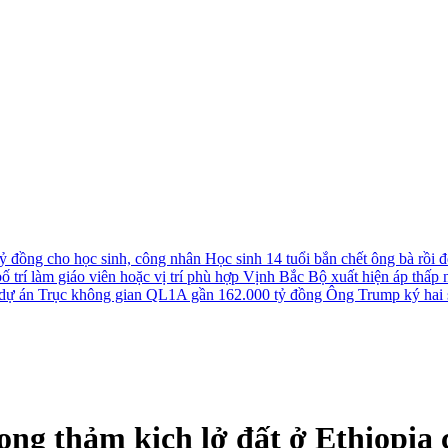
tỷ đồng cho học sinh, công nhân
Học sinh 14 tuổi bắn chết ông bà rồi đê
 trí làm giáo viên hoặc vị trí phù hợp
Vịnh Bắc Bộ xuất hiện áp thấp nh
u dự án Trục không gian QL1A gần 162.000 tỷ đồng
Ông Trump ký hai s
ng thảm kịch lở đất ở Ethiopia c