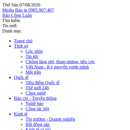
Thứ Sáu 07/08/2026
Media
Báo in
0985.907.407
Báo Công Luận
Tìm kiếm
Tin mới
Danh mục
Trang chủ
Thời sự
Góc nhìn
Tin tức
Chống lãng phí, tham nhũng, tiêu cực
Việt Nam - Kỷ nguyên vươn mình
Mặt trận
Quốc tế
Tiêu điểm Quốc tế
Thế giới 24h
Công nghệ
Báo chí - Truyền thông
Nghề báo
Công tác hội
Kinh tế
Thị trường - Doanh nghiệp
Bất động sản
Kinh tế vĩ mô