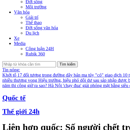
Đời sống
Môi trường
Văn hóa
Giải trí
Thể thao
Đời sống văn hóa
Du lịch
Xe
Media
Công luận 24H
Rubik 360
Tìm kiếm
Tin nóng:
Khởi tố 17 đối tượng trong đường dây bán ma túy "cỏ" giao dịch 10 
nhiều thương vong
Hiệu trưởng, hiệu phó dôi dư sau sáp nhập được bố
năm thi công giờ ra sao?
Hà Nội 'chạy đua' giải phóng mặt bằng siê
Quốc tế
Thế giới 24h
Liên hợp quốc: Số người chết tro