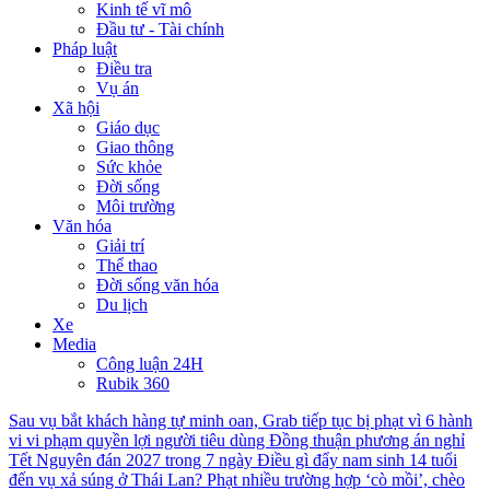
Kinh tế vĩ mô
Đầu tư - Tài chính
Pháp luật
Điều tra
Vụ án
Xã hội
Giáo dục
Giao thông
Sức khỏe
Đời sống
Môi trường
Văn hóa
Giải trí
Thể thao
Đời sống văn hóa
Du lịch
Xe
Media
Công luận 24H
Rubik 360
Sau vụ bắt khách hàng tự minh oan, Grab tiếp tục bị phạt vì 6 hành
vi vi phạm quyền lợi người tiêu dùng
Đồng thuận phương án nghỉ
Tết Nguyên đán 2027 trong 7 ngày
Điều gì đẩy nam sinh 14 tuổi
đến vụ xả súng ở Thái Lan?
Phạt nhiều trường hợp ‘cò mồi’, chèo