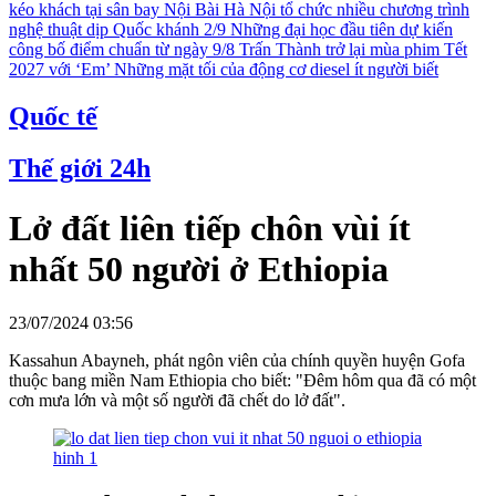
kéo khách tại sân bay Nội Bài
Hà Nội tổ chức nhiều chương trình
nghệ thuật dịp Quốc khánh 2/9
Những đại học đầu tiên dự kiến
công bố điểm chuẩn từ ngày 9/8
Trấn Thành trở lại mùa phim Tết
2027 với ‘Em’
Những mặt tối của động cơ diesel ít người biết
Quốc tế
Thế giới 24h
Lở đất liên tiếp chôn vùi ít
nhất 50 người ở Ethiopia
23/07/2024 03:56
Kassahun Abayneh, phát ngôn viên của chính quyền huyện Gofa
thuộc bang miền Nam Ethiopia cho biết: "Đêm hôm qua đã có một
cơn mưa lớn và một số người đã chết do lở đất".