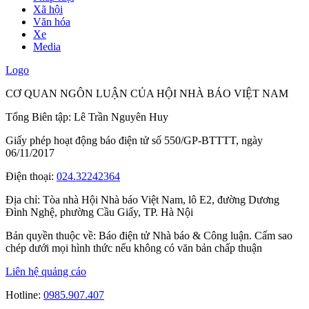
Xã hội
Văn hóa
Xe
Media
Logo
CƠ QUAN NGÔN LUẬN CỦA HỘI NHÀ BÁO VIỆT NAM
Tổng Biên tập: Lê Trần Nguyên Huy
Giấy phép hoạt động báo điện tử số 550/GP-BTTTT, ngày
06/11/2017
Điện thoại:
024.32242364
Địa chỉ:
Tòa nhà Hội Nhà báo Việt Nam, lô E2, đường Dương
Đình Nghệ, phường Cầu Giấy, TP. Hà Nội
Bản quyền thuộc về: Báo điện tử Nhà báo & Công luận. Cấm sao
chép dưới mọi hình thức nếu không có văn bản chấp thuận
Liên hệ quảng cáo
Hotline:
0985.907.407