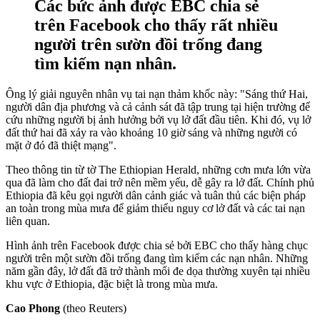
Các bức ảnh được EBC chia sẻ
trên Facebook cho thấy rất nhiều
người trên sườn đồi trống đang
tìm kiếm nạn nhân.
Ông lý giải nguyên nhân vụ tai nạn thảm khốc này: "Sáng thứ Hai,
người dân địa phương và cả cảnh sát đã tập trung tại hiện trường để
cứu những người bị ảnh hưởng bởi vụ lở đất đầu tiên. Khi đó, vụ lở
đất thứ hai đã xảy ra vào khoảng 10 giờ sáng và những người có
mặt ở đó đã thiệt mạng".
Theo thông tin từ tờ The Ethiopian Herald, những cơn mưa lớn vừa
qua đã làm cho đất đai trở nên mềm yếu, dễ gây ra lở đất. Chính phủ
Ethiopia đã kêu gọi người dân cảnh giác và tuân thủ các biện pháp
an toàn trong mùa mưa để giảm thiểu nguy cơ lở đất và các tai nạn
liên quan.
Hình ảnh trên Facebook được chia sẻ bởi EBC cho thấy hàng chục
người trên một sườn đồi trống đang tìm kiếm các nạn nhân. Những
năm gần đây, lở đất đã trở thành mối đe dọa thường xuyên tại nhiều
khu vực ở Ethiopia, đặc biệt là trong mùa mưa.
Cao Phong
(theo Reuters)