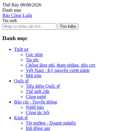
Thứ Bảy 08/08/2026
Danh mục
Báo Công Luận
Tin mới
Tìm kiếm
Danh mục
Thời sự
Góc nhìn
Tin tức
Chống lãng phí, tham nhũng, tiêu cực
Việt Nam - Kỷ nguyên vươn mình
Mặt trận
Quốc tế
Tiêu điểm Quốc tế
Thế giới 24h
Công nghệ
Báo chí - Truyền thông
Nghề báo
Công tác hội
Kinh tế
Thị trường - Doanh nghiệp
Bất động sản