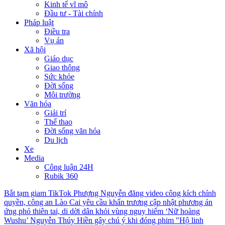
Kinh tế vĩ mô
Đầu tư - Tài chính
Pháp luật
Điều tra
Vụ án
Xã hội
Giáo dục
Giao thông
Sức khỏe
Đời sống
Môi trường
Văn hóa
Giải trí
Thể thao
Đời sống văn hóa
Du lịch
Xe
Media
Công luận 24H
Rubik 360
Bắt tạm giam TikTok Phượng Nguyễn đăng video công kích chính
quyền, công an
Lào Cai yêu cầu khẩn trương cập nhật phương án
ứng phó thiên tai, di dời dân khỏi vùng nguy hiểm
‘Nữ hoàng
Wushu’ Nguyễn Thúy Hiền gây chú ý khi đóng phim "Hộ linh