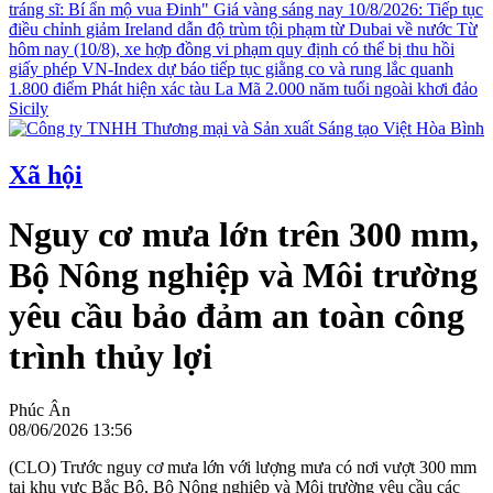
tráng sĩ: Bí ẩn mộ vua Đinh"
Giá vàng sáng nay 10/8/2026: Tiếp tục
điều chỉnh giảm
Ireland dẫn độ trùm tội phạm từ Dubai về nước
Từ
hôm nay (10/8), xe hợp đồng vi phạm quy định có thể bị thu hồi
giấy phép
VN-Index dự báo tiếp tục giằng co và rung lắc quanh
1.800 điểm
Phát hiện xác tàu La Mã 2.000 năm tuổi ngoài khơi đảo
Sicily
Xã hội
Nguy cơ mưa lớn trên 300 mm,
Bộ Nông nghiệp và Môi trường
yêu cầu bảo đảm an toàn công
trình thủy lợi
Phúc Ân
08/06/2026 13:56
(CLO) Trước nguy cơ mưa lớn với lượng mưa có nơi vượt 300 mm
tại khu vực Bắc Bộ, Bộ Nông nghiệp và Môi trường yêu cầu các