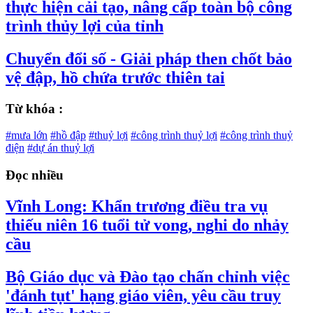
thực hiện cải tạo, nâng cấp toàn bộ công
trình thủy lợi của tỉnh
Chuyển đổi số - Giải pháp then chốt bảo
vệ đập, hồ chứa trước thiên tai
Từ khóa :
#mưa lớn
#hồ đập
#thuỷ lợi
#công trình thuỷ lợi
#công trình thuỷ
điện
#dự án thuỷ lợi
Đọc nhiều
Vĩnh Long: Khẩn trương điều tra vụ
thiếu niên 16 tuổi tử vong, nghi do nhảy
cầu
Bộ Giáo dục và Đào tạo chấn chỉnh việc
'đánh tụt' hạng giáo viên, yêu cầu truy