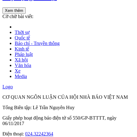
Xem thêm
Cỡ chữ bài viết:
Thời sự
Quốc tế
Báo chí - Truyền thông
Kinh tế
Pháp luật
Xã hội
Văn hóa
Xe
Media
Logo
CƠ QUAN NGÔN LUẬN CỦA HỘI NHÀ BÁO VIỆT NAM
Tổng Biên tập: Lê Trần Nguyên Huy
Giấy phép hoạt động báo điện tử số 550/GP-BTTTT, ngày
06/11/2017
Điện thoại:
024.32242364