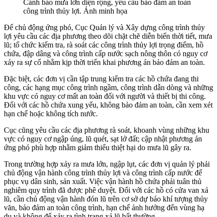
Cảnh báo mưa lớn diện rộng, yêu cầu bảo đảm an toàn
công trình thủy lợi. Ảnh minh họa
Để chủ động ứng phó, Cục Quản lý và Xây dựng công trình thủy
lợi yêu cầu các địa phương theo dõi chặt chẽ diễn biến thời tiết, mưa
lũ; tổ chức kiểm tra, rà soát các công trình thủy lợi trọng điểm, hồ
chứa, đập dâng và công trình cấp nước sạch nông thôn có nguy cơ
xảy ra sự cố nhằm kịp thời triển khai phương án bảo đảm an toàn.
Đặc biệt, các đơn vị cần tập trung kiểm tra các hồ chứa đang thi
công, các hạng mục công trình ngầm, công trình dẫn dòng và những
khu vực có nguy cơ mất an toàn đối với người và thiết bị thi công.
Đối với các hồ chứa xung yếu, không bảo đảm an toàn, cần xem xét
hạn chế hoặc không tích nước.
Cục cũng yêu cầu các địa phương rà soát, khoanh vùng những khu
vực có nguy cơ ngập úng, lũ quét, sạt lở đất; cập nhật phương án
ứng phó phù hợp nhằm giảm thiểu thiệt hại do mưa lũ gây ra.
Trong trường hợp xảy ra mưa lớn, ngập lụt, các đơn vị quản lý phải
chủ động vận hành công trình thủy lợi và công trình cấp nước để
phục vụ dân sinh, sản xuất. Việc vận hành hồ chứa phải tuân thủ
nghiêm quy trình đã được phê duyệt. Đối với các hồ có cửa van xả
lũ, cần chủ động vận hành đón lũ trên cơ sở dự báo khí tượng thủy
văn, bảo đảm an toàn công trình, hạn chế ảnh hưởng đến vùng hạ
du và không để xảy ra tình trạng xả lũ bất thường.