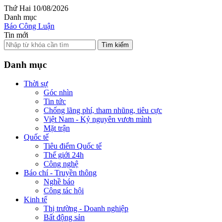
Thứ Hai 10/08/2026
Danh mục
Báo Công Luận
Tin mới
Tìm kiếm
Danh mục
Thời sự
Góc nhìn
Tin tức
Chống lãng phí, tham nhũng, tiêu cực
Việt Nam - Kỷ nguyên vươn mình
Mặt trận
Quốc tế
Tiêu điểm Quốc tế
Thế giới 24h
Công nghệ
Báo chí - Truyền thông
Nghề báo
Công tác hội
Kinh tế
Thị trường - Doanh nghiệp
Bất động sản