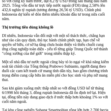
so với cùng kỳ năm trước, đạt 8,2 tỷ USD trong sáu tháng đầu năm
2025. Tổng vốn đầu tư trực tiếp nước ngoài (FDI) tăng 2,58% lên
432,6 nghìn tỷ rupiah (tương đương 26,56 tỷ USD). Chính phủ
Indonesia dự kiến sẽ đón thêm nhiều khoản đầu tư trong nửa cuối
năm.
Thị trường tiêu dùng khổng lồ
Dĩ nhiên, Indonesia vẫn đối mặt với một số thách thức, chẳng hạn
như rào cản quy định, thủ tục hành chính phức tạp, hạn chế về
quyền sở hữu, cơ sở hạ tầng chưa hoàn thiện và thiếu chuỗi cung
ứng công nghiệp toàn diện - yếu tố từng giúp Trung Quốc trở thành
"công xưởng của thế giới" trong nhiều thập kỷ.
Một số nhà đầu tư nước ngoài cũng bày tỏ lo ngại về khả năng kiểm
soát tài chính của Tổng thống Prabowo Subianto, người đang theo
đuổi các cam kết tranh cử mang tính dân túy, bao gồm chương trình
trọng điểm cung cấp bữa ăn miễn phí cho học sinh và phụ nữ mang
thai.
Sau khi giảm xuống mức thấp nhất so với đồng USD kể từ tháng
6/1998 hồi tháng 3, đồng rupiah Indonesia đã ổn định trở lại. Hiện
tại, đồng tiền này đang giao dịch ở mức thấp hơn khoảng 1% so với
cuối năm ngoái.
Tại khu công nghiệp Subang Smartpolitan rộng lớn hơn 2.700 hecta