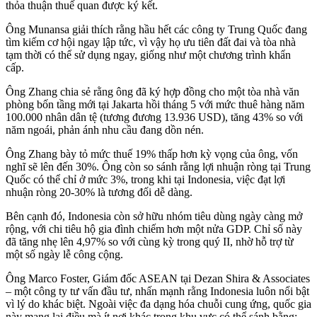
thỏa thuận thuế quan được ký kết.
Ông Munansa giải thích rằng hầu hết các công ty Trung Quốc đang
tìm kiếm cơ hội ngay lập tức, vì vậy họ ưu tiên đất đai và tòa nhà
tạm thời có thể sử dụng ngay, giống như một chương trình khẩn
cấp.
Ông Zhang chia sẻ rằng ông đã ký hợp đồng cho một tòa nhà văn
phòng bốn tầng mới tại Jakarta hồi tháng 5 với mức thuê hàng năm
100.000 nhân dân tệ (tương đương 13.936 USD), tăng 43% so với
năm ngoái, phản ánh nhu cầu đang dồn nén.
Ông Zhang bày tỏ mức thuế 19% thấp hơn kỳ vọng của ông, vốn
nghĩ sẽ lên đến 30%. Ông còn so sánh rằng lợi nhuận ròng tại Trung
Quốc có thể chỉ ở mức 3%, trong khi tại Indonesia, việc đạt lợi
nhuận ròng 20-30% là tương đối dễ dàng.
Bên cạnh đó, Indonesia còn sở hữu nhóm tiêu dùng ngày càng mở
rộng, với chi tiêu hộ gia đình chiếm hơn một nửa GDP. Chỉ số này
đã tăng nhẹ lên 4,97% so với cùng kỳ trong quý II, nhờ hỗ trợ từ
một số ngày lễ công cộng.
Ông Marco Foster, Giám đốc ASEAN tại Dezan Shira & Associates
– một công ty tư vấn đầu tư, nhấn mạnh rằng Indonesia luôn nổi bật
vì lý do khác biệt. Ngoài việc đa dạng hóa chuỗi cung ứng, quốc gia
này mang lại điều mà ít nơi khác trong khu vực có thể sánh bằng: