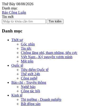
Thứ Bảy 08/08/2026
Danh mục
Báo Công Luận
Tin mới
Tìm kiếm
Danh mục
Thời sự
Góc nhìn
Tin tức
Chống lãng phí, tham nhũng, tiêu cực
Việt Nam - Kỷ nguyên vươn mình
Mặt trận
Quốc tế
Tiêu điểm Quốc tế
Thế giới 24h
Công nghệ
Báo chí - Truyền thông
Nghề báo
Công tác hội
Kinh tế
Thị trường - Doanh nghiệp
Bất động sản