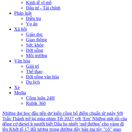
Kinh tế vĩ mô
Đầu tư - Tài chính
Pháp luật
Điều tra
Vụ án
Xã hội
Giáo dục
Giao thông
Sức khỏe
Đời sống
Môi trường
Văn hóa
Giải trí
Thể thao
Đời sống văn hóa
Du lịch
Xe
Media
Công luận 24H
Rubik 360
Những đại học đầu tiên dự kiến công bố điểm chuẩn từ ngày 9/8
Trấn Thành trở lại mùa phim Tết 2027 với ‘Em’
Những mặt tối của
động cơ diesel ít người biết
Dầu hạ nhiệt ‘mở đường’ cho vàng đi
lên
Khởi tố 17 đối tượng trong đường dây bán ma túy "cỏ" giao