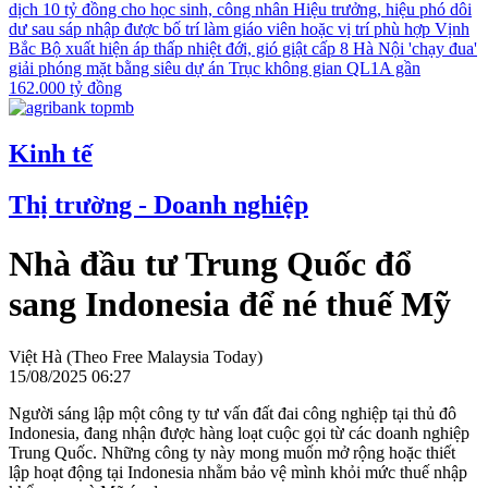
dịch 10 tỷ đồng cho học sinh, công nhân
Hiệu trưởng, hiệu phó dôi
dư sau sáp nhập được bố trí làm giáo viên hoặc vị trí phù hợp
Vịnh
Bắc Bộ xuất hiện áp thấp nhiệt đới, gió giật cấp 8
Hà Nội 'chạy đua'
giải phóng mặt bằng siêu dự án Trục không gian QL1A gần
162.000 tỷ đồng
Kinh tế
Thị trường - Doanh nghiệp
Nhà đầu tư Trung Quốc đổ
sang Indonesia để né thuế Mỹ
Việt Hà (Theo Free Malaysia Today)
15/08/2025 06:27
Người sáng lập một công ty tư vấn đất đai công nghiệp tại thủ đô
Indonesia, đang nhận được hàng loạt cuộc gọi từ các doanh nghiệp
Trung Quốc. Những công ty này mong muốn mở rộng hoặc thiết
lập hoạt động tại Indonesia nhằm bảo vệ mình khỏi mức thuế nhập