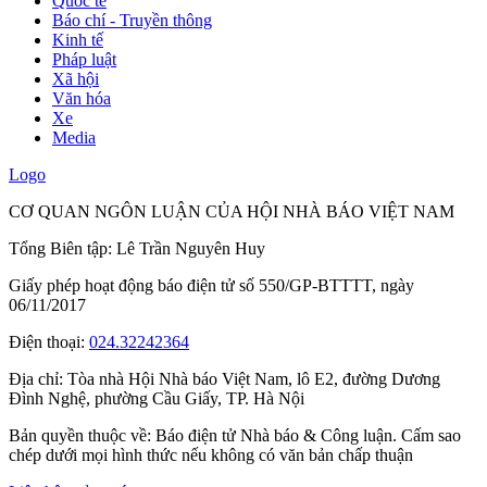
Quốc tế
Báo chí - Truyền thông
Kinh tế
Pháp luật
Xã hội
Văn hóa
Xe
Media
Logo
CƠ QUAN NGÔN LUẬN CỦA HỘI NHÀ BÁO VIỆT NAM
Tổng Biên tập: Lê Trần Nguyên Huy
Giấy phép hoạt động báo điện tử số 550/GP-BTTTT, ngày
06/11/2017
Điện thoại:
024.32242364
Địa chỉ:
Tòa nhà Hội Nhà báo Việt Nam, lô E2, đường Dương
Đình Nghệ, phường Cầu Giấy, TP. Hà Nội
Bản quyền thuộc về: Báo điện tử Nhà báo & Công luận. Cấm sao
chép dưới mọi hình thức nếu không có văn bản chấp thuận