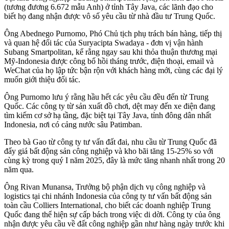
(tương đương 6.672 mẫu Anh) ở tỉnh Tây Java, các lãnh đạo cho
biết họ đang nhận được vô số yêu cầu từ nhà đầu tư Trung Quốc.
Ông Abednego Purnomo, Phó Chủ tịch phụ trách bán hàng, tiếp thị
và quan hệ đối tác của Suryacipta Swadaya - đơn vị vận hành
Subang Smartpolitan, kể rằng ngay sau khi thỏa thuận thương mại
Mỹ-Indonesia được công bố hồi tháng trước, điện thoại, email và
WeChat của họ lập tức bận rộn với khách hàng mới, cùng các đại lý
muốn giới thiệu đối tác.
Ông Purnomo lưu ý rằng hầu hết các yêu cầu đều đến từ Trung
Quốc. Các công ty từ sản xuất đồ chơi, dệt may đến xe điện đang
tìm kiếm cơ sở hạ tầng, đặc biệt tại Tây Java, tỉnh đông dân nhất
Indonesia, nơi có cảng nước sâu Patimban.
Theo bà Gao từ công ty tư vấn đất đai, nhu cầu từ Trung Quốc đã
đẩy giá bất động sản công nghiệp và kho bãi tăng 15-25% so với
cùng kỳ trong quý I năm 2025, đây là mức tăng nhanh nhất trong 20
năm qua.
Ông Rivan Munansa, Trưởng bộ phận dịch vụ công nghiệp và
logistics tại chi nhánh Indonesia của công ty tư vấn bất động sản
toàn cầu Colliers International, cho biết các doanh nghiệp Trung
Quốc đang thể hiện sự cấp bách trong việc di dời. Công ty của ông
nhận được yêu cầu về đất công nghiệp gần như hàng ngày trước khi