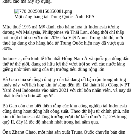
khẩu cao mà Mỹ áp dụng.
Một cảng hàng tại Trung Quốc. Ảnh: EPA
Mức thuế 19% mà Mỹ dành cho hàng hóa từ Indonesia tương
đương với Malaysia, Philippines và Thái Lan, đồng thời chỉ thấp
hơn một chút so với mức 20% của Việt Nam. Trong khi đó, mức
thuế áp dụng cho hàng hóa từ Trung Quốc hiện nay đã vượt quá
30%.
Indonesia, nền kinh tế lớn nhất Đông Nam Á và quốc gia đông dân
thứ tư thế giới, đang sở hữu lợi thế vượt trội so với các nước láng
giềng nhờ tiềm năng của thị trường tiêu dùng rộng lớn.
Bà Gao chia sẻ rằng công ty của bà đang rất bận rộn trong những
ngày này, với lịch họp kín từ sáng đến tối. Bà thành lập Công ty PT
Yard Zeal Indonesia vào năm 2021 với chỉ bốn nhân viên, và nay đã
phát triển lên hơn 40 người.
Bà Gao còn cho biết thêm rằng các khu công nghiệp tại Indonesia
cũng đang hoạt động hết công suất. Theo dữ liệu từ chính phủ, nền
kinh tế Indonesia đã tăng trưởng vượt dự kiến ở mức 5,12% trong
quý II, đây là tốc độ nhanh nhất trong hai năm qua.
Ông Zhang Chao, một nhà sản xuất Trung Quốc chuyên bán đèn