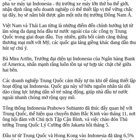
pha xe máy tại Indonesia - thị trường xe máy lớn thứ ba thế giới,
nhận định rằng nếu doanh nghiệp có thể thiết lập vị thế vững chắc
tại đây, họ sẽ nắm bắt được gần một nửa thị trường Đông Nam Á.
Việt Nam và Thái Lan từng là những điểm đến chính hưởng lợi từ
làn sóng đa dạng hóa đầu tư nước ngoài của các công ty Trung
Quốc trong giai đoạn đầu. Tuy nhiên, giữa bối cảnh căng thẳng
thương mại mới với Mỹ, các quốc gia láng giềng khác đang dần thu
hút sự chú ý.
Bà Mira Arifin, Trưởng đại diện tại Indonesia của Ngân hàng Bank
of America, nhấn mạnh rằng luôn tồn tại sự hợp tác chặt chẽ giữa
hai bên.
Các doanh nghiệp Trung Quốc cảm thấy tự tin khi dễ dàng thiết lập
hoạt động tại Indonesia. Quốc gia này sở hữu nguồn nhân tài dồi
dào cùng lực lượng dân số trẻ năng động, giúp nhà đầu tư nước
ngoài nhanh chóng mở rộng quy mô.
Tổng thống Indonesia Prabowo Subianto đã thúc đẩy quan hệ với
Trung Quốc, thể hiện qua chuyến thăm Bắc Kinh vào tháng 11, nơi
ông hội đàm với Chủ tịch Tập Cận Bình, và việc chào đón Thủ
tướng Trung Quốc Lý Cường đến Jakarta hồi tháng 5.
Đầu tư từ Trung Quốc và Hong Kong vào Indonesia đã tăng 6,5%