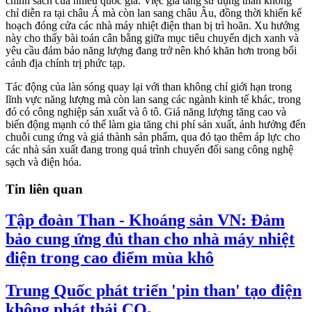
chính sách của nhiều quốc gia. Việc gia tăng sử dụng than không
chỉ diễn ra tại châu Á mà còn lan sang châu Âu, đồng thời khiến kế
hoạch đóng cửa các nhà máy nhiệt điện than bị trì hoãn. Xu hướng
này cho thấy bài toán cân bằng giữa mục tiêu chuyển dịch xanh và
yêu cầu đảm bảo năng lượng đang trở nên khó khăn hơn trong bối
cảnh địa chính trị phức tạp.
Tác động của làn sóng quay lại với than không chỉ giới hạn trong
lĩnh vực năng lượng mà còn lan sang các ngành kinh tế khác, trong
đó có công nghiệp sản xuất và ô tô. Giá năng lượng tăng cao và
biến động mạnh có thể làm gia tăng chi phí sản xuất, ảnh hưởng đến
chuỗi cung ứng và giá thành sản phẩm, qua đó tạo thêm áp lực cho
các nhà sản xuất đang trong quá trình chuyển đổi sang công nghệ
sạch và điện hóa.
Tin liên quan
Tập đoàn Than - Khoáng sản VN: Đảm
bảo cung ứng đủ than cho nhà máy nhiệt
điện trong cao điểm mùa khô
Trung Quốc phát triển 'pin than' tạo điện
không phát thải CO₂