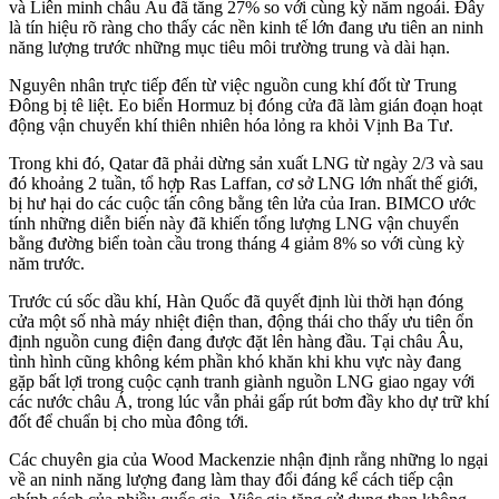
và Liên minh châu Âu đã tăng 27% so với cùng kỳ năm ngoái. Đây
là tín hiệu rõ ràng cho thấy các nền kinh tế lớn đang ưu tiên an ninh
năng lượng trước những mục tiêu môi trường trung và dài hạn.
Nguyên nhân trực tiếp đến từ việc nguồn cung khí đốt từ Trung
Đông bị tê liệt. Eo biển Hormuz bị đóng cửa đã làm gián đoạn hoạt
động vận chuyển khí thiên nhiên hóa lỏng ra khỏi Vịnh Ba Tư.
Trong khi đó, Qatar đã phải dừng sản xuất LNG từ ngày 2/3 và sau
đó khoảng 2 tuần, tổ hợp Ras Laffan, cơ sở LNG lớn nhất thế giới,
bị hư hại do các cuộc tấn công bằng tên lửa của Iran. BIMCO ước
tính những diễn biến này đã khiến tổng lượng LNG vận chuyển
bằng đường biển toàn cầu trong tháng 4 giảm 8% so với cùng kỳ
năm trước.
Trước cú sốc dầu khí, Hàn Quốc đã quyết định lùi thời hạn đóng
cửa một số nhà máy nhiệt điện than, động thái cho thấy ưu tiên ổn
định nguồn cung điện đang được đặt lên hàng đầu. Tại châu Âu,
tình hình cũng không kém phần khó khăn khi khu vực này đang
gặp bất lợi trong cuộc cạnh tranh giành nguồn LNG giao ngay với
các nước châu Á, trong lúc vẫn phải gấp rút bơm đầy kho dự trữ khí
đốt để chuẩn bị cho mùa đông tới.
Các chuyên gia của Wood Mackenzie nhận định rằng những lo ngại
về an ninh năng lượng đang làm thay đổi đáng kể cách tiếp cận