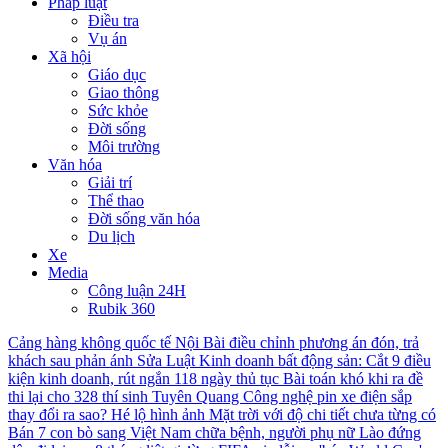
Pháp luật
Điều tra
Vụ án
Xã hội
Giáo dục
Giao thông
Sức khỏe
Đời sống
Môi trường
Văn hóa
Giải trí
Thể thao
Đời sống văn hóa
Du lịch
Xe
Media
Công luận 24H
Rubik 360
Cảng hàng không quốc tế Nội Bài điều chỉnh phương án đón, trả
khách sau phản ánh
Sửa Luật Kinh doanh bất động sản: Cắt 9 điều
kiện kinh doanh, rút ngắn 118 ngày thủ tục
Bài toán khó khi ra đề
thi lại cho 328 thí sinh Tuyên Quang
Công nghệ pin xe điện sắp
thay đổi ra sao?
Hé lộ hình ảnh Mặt trời với độ chi tiết chưa từng có
Bán 7 con bò sang Việt Nam chữa bệnh, người phụ nữ Lào đứng