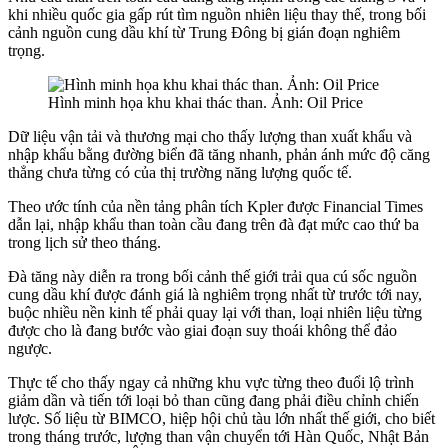
khi nhiều quốc gia gấp rút tìm nguồn nhiên liệu thay thế, trong bối
cảnh nguồn cung dầu khí từ Trung Đông bị gián đoạn nghiêm
trọng.
Hình minh họa khu khai thác than. Ảnh: Oil Price
Dữ liệu vận tải và thương mại cho thấy lượng than xuất khẩu và
nhập khẩu bằng đường biển đã tăng nhanh, phản ánh mức độ căng
thẳng chưa từng có của thị trường năng lượng quốc tế.
Theo ước tính của nền tảng phân tích Kpler được Financial Times
dẫn lại, nhập khẩu than toàn cầu đang trên đà đạt mức cao thứ ba
trong lịch sử theo tháng.
Đà tăng này diễn ra trong bối cảnh thế giới trải qua cú sốc nguồn
cung dầu khí được đánh giá là nghiêm trọng nhất từ trước tới nay,
buộc nhiều nền kinh tế phải quay lại với than, loại nhiên liệu từng
được cho là đang bước vào giai đoạn suy thoái không thể đảo
ngược.
Thực tế cho thấy ngay cả những khu vực từng theo đuổi lộ trình
giảm dần và tiến tới loại bỏ than cũng đang phải điều chỉnh chiến
lược. Số liệu từ BIMCO, hiệp hội chủ tàu lớn nhất thế giới, cho biết
trong tháng trước, lượng than vận chuyển tới Hàn Quốc, Nhật Bản