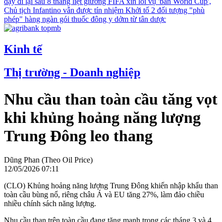
dậy đi lại sau 8 tháng liệt giường
FIFA xin lỗi vụ 'bán World Cup',
Chủ tịch Infantino vẫn được tín nhiệm
Khởi tố 2 đối tượng "phù
phép" hàng ngàn gói thuốc đông y dởm từ tân dược
Kinh tế
Thị trường - Doanh nghiệp
Nhu cầu than toàn cầu tăng vọt
khi khủng hoảng năng lượng
Trung Đông leo thang
Dũng Phan (Theo Oil Price)
12/05/2026 07:11
(CLO) Khủng hoảng năng lượng Trung Đông khiến nhập khẩu than
toàn cầu bùng nổ, riêng châu Á và EU tăng 27%, làm đảo chiều
nhiều chính sách năng lượng.
Nhu cầu than trên toàn cầu đang tăng mạnh trong các tháng 3 và 4