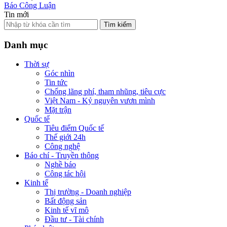
Báo Công Luận
Tin mới
Tìm kiếm
Danh mục
Thời sự
Góc nhìn
Tin tức
Chống lãng phí, tham nhũng, tiêu cực
Việt Nam - Kỷ nguyên vươn mình
Mặt trận
Quốc tế
Tiêu điểm Quốc tế
Thế giới 24h
Công nghệ
Báo chí - Truyền thông
Nghề báo
Công tác hội
Kinh tế
Thị trường - Doanh nghiệp
Bất động sản
Kinh tế vĩ mô
Đầu tư - Tài chính