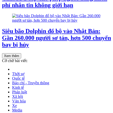
phí nhắn tin không giới hạn
Siêu bão Dolphin đổ bộ vào Nhật Bản:
Gần 260.000 người sơ tán, hơn 500 chuyến
bay bị hủy
Xem thêm
Cỡ chữ bài viết:
Thời sự
Quốc tế
Báo chí - Truyền thông
Kinh tế
Pháp luật
Xã hội
Văn hóa
Xe
Media