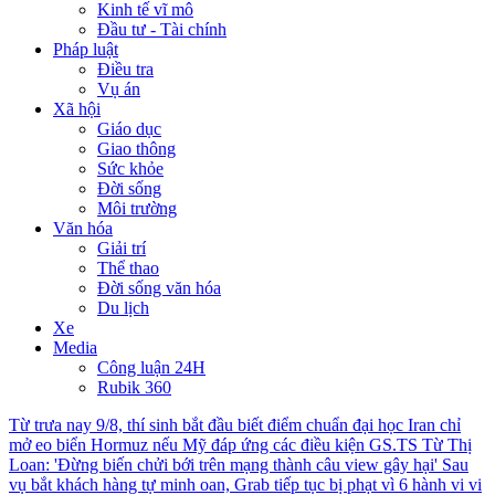
Kinh tế vĩ mô
Đầu tư - Tài chính
Pháp luật
Điều tra
Vụ án
Xã hội
Giáo dục
Giao thông
Sức khỏe
Đời sống
Môi trường
Văn hóa
Giải trí
Thể thao
Đời sống văn hóa
Du lịch
Xe
Media
Công luận 24H
Rubik 360
Từ trưa nay 9/8, thí sinh bắt đầu biết điểm chuẩn đại học
Iran chỉ
mở eo biển Hormuz nếu Mỹ đáp ứng các điều kiện
GS.TS Từ Thị
Loan: 'Đừng biến chửi bới trên mạng thành câu view gây hại'
Sau
vụ bắt khách hàng tự minh oan, Grab tiếp tục bị phạt vì 6 hành vi vi