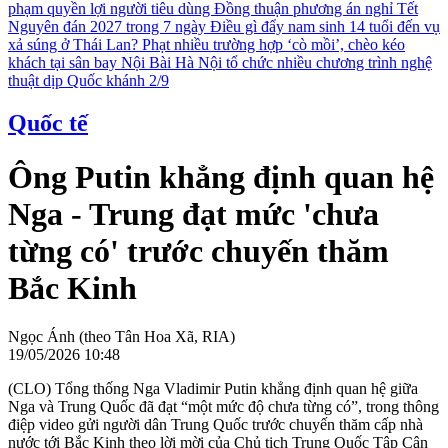
phạm quyền lợi người tiêu dùng
Đồng thuận phương án nghỉ Tết
Nguyên đán 2027 trong 7 ngày
Điều gì đẩy nam sinh 14 tuổi đến vụ
xả súng ở Thái Lan?
Phạt nhiều trường hợp ‘cò mồi’, chèo kéo
khách tại sân bay Nội Bài
Hà Nội tổ chức nhiều chương trình nghệ
thuật dịp Quốc khánh 2/9
Quốc tế
Ông Putin khẳng định quan hệ
Nga - Trung đạt mức 'chưa
từng có' trước chuyến thăm
Bắc Kinh
Ngọc Ánh (theo Tân Hoa Xã, RIA)
19/05/2026 10:48
(CLO) Tổng thống Nga Vladimir Putin khẳng định quan hệ giữa
Nga và Trung Quốc đã đạt “một mức độ chưa từng có”, trong thông
điệp video gửi người dân Trung Quốc trước chuyến thăm cấp nhà
nước tới Bắc Kinh theo lời mời của Chủ tịch Trung Quốc Tập Cận