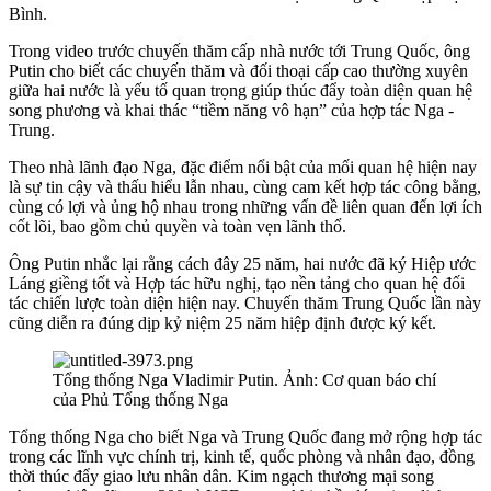
Bình.
Trong video trước chuyến thăm cấp nhà nước tới Trung Quốc, ông
Putin cho biết các chuyến thăm và đối thoại cấp cao thường xuyên
giữa hai nước là yếu tố quan trọng giúp thúc đẩy toàn diện quan hệ
song phương và khai thác “tiềm năng vô hạn” của hợp tác Nga -
Trung.
Theo nhà lãnh đạo Nga, đặc điểm nổi bật của mối quan hệ hiện nay
là sự tin cậy và thấu hiểu lẫn nhau, cùng cam kết hợp tác công bằng,
cùng có lợi và ủng hộ nhau trong những vấn đề liên quan đến lợi ích
cốt lõi, bao gồm chủ quyền và toàn vẹn lãnh thổ.
Ông Putin nhắc lại rằng cách đây 25 năm, hai nước đã ký Hiệp ước
Láng giềng tốt và Hợp tác hữu nghị, tạo nền tảng cho quan hệ đối
tác chiến lược toàn diện hiện nay. Chuyến thăm Trung Quốc lần này
cũng diễn ra đúng dịp kỷ niệm 25 năm hiệp định được ký kết.
Tổng thống Nga Vladimir Putin. Ảnh: Cơ quan báo chí
của Phủ Tổng thống Nga
Tổng thống Nga cho biết Nga và Trung Quốc đang mở rộng hợp tác
trong các lĩnh vực chính trị, kinh tế, quốc phòng và nhân đạo, đồng
thời thúc đẩy giao lưu nhân dân. Kim ngạch thương mại song