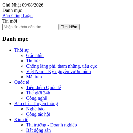
Chủ Nhật 09/08/2026
Danh mục
Báo Công Luận
Tin mới
Tìm kiếm
Danh mục
Thời sự
Góc nhìn
Tin tức
Chống lãng phí, tham nhũng, tiêu cực
Việt Nam - Kỷ nguyên vươn mình
Mặt trận
Quốc tế
Tiêu điểm Quốc tế
Thế giới 24h
Công nghệ
Báo chí - Truyền thông
Nghề báo
Công tác hội
Kinh tế
Thị trường - Doanh nghiệp
Bất động sản