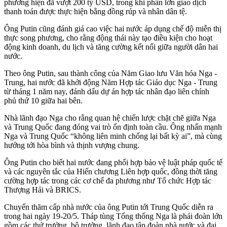
phương hiện đã vượt 200 tỷ USD, trong khi phần lớn giao dịch
thanh toán được thực hiện bằng đồng rúp và nhân dân tệ.
Ông Putin cũng đánh giá cao việc hai nước áp dụng chế độ miễn thị
thực song phương, cho rằng động thái này tạo điều kiện cho hoạt
động kinh doanh, du lịch và tăng cường kết nối giữa người dân hai
nước.
Theo ông Putin, sau thành công của Năm Giao lưu Văn hóa Nga -
Trung, hai nước đã khởi động Năm Hợp tác Giáo dục Nga - Trung
từ tháng 1 năm nay, đánh dấu dự án hợp tác nhân đạo liên chính
phủ thứ 10 giữa hai bên.
Nhà lãnh đạo Nga cho rằng quan hệ chiến lược chặt chẽ giữa Nga
và Trung Quốc đang đóng vai trò ổn định toàn cầu. Ông nhấn mạnh
Nga và Trung Quốc “không liên minh chống lại bất kỳ ai”, mà cùng
hướng tới hòa bình và thịnh vượng chung.
Ông Putin cho biết hai nước đang phối hợp bảo vệ luật pháp quốc tế
và các nguyên tắc của Hiến chương Liên hợp quốc, đồng thời tăng
cường hợp tác trong các cơ chế đa phương như Tổ chức Hợp tác
Thượng Hải và BRICS.
Chuyến thăm cấp nhà nước của ông Putin tới Trung Quốc diễn ra
trong hai ngày 19-20/5. Tháp tùng Tổng thống Nga là phái đoàn lớn
gồm các thứ trưởng, bộ trưởng, lãnh đạo tập đoàn nhà nước và đại