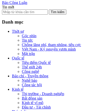
Báo Công Luận
Tin mới
Tìm kiếm
Danh mục
Thời sự
Góc nhìn
Tin tức
Chống lãng phí, tham nhũng, tiêu cực
Việt Nam - Kỷ nguyên vươn mình
Mặt trận
Quốc tế
Tiêu điểm Quốc tế
Thế giới 24h
Công nghệ
Báo chí - Truyền thông
Nghề báo
Công tác hội
Kinh tế
Thị trường - Doanh nghiệp
Bất động sản
Kinh tế vĩ mô
Đầu tư - Tài chính