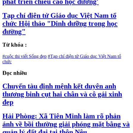
phát triển chiều cao học đường'
Tạp chí điện tử Giáo dục Việt Nam tổ
chức Hội thảo "Dinh dưỡng trong học
đường"
Từ khóa :
#cuộc thi viết Sống đẹp
#Tạp chí điện tử Giáo dục Việt Nam tổ
chức
Đọc nhiều
Chuyến tàu định mệnh kết duyên anh
thương binh cụt hai chân và cô gái xinh
đẹp
Hải Phòng: Xã Tiên Minh làm rõ phản
ánh về bồi thường giải phóng mặt bằng và
quản lý đất đai tại thôn Nêu