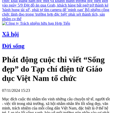
chức khai giảng năm học mới và khánh thành trường học biên giới
vào ngày 5/9
Đặt đồ ăn qua Grab, khách hàng bất ngờ trở thành kẻ
'hành hung tài xế', phải tự tìm camera để 'minh oan'
Bổ nhiệm công
chức lãnh đạo trong 'trường hợp đặc biệt' phải xét thành tích, sản
phẩm cụ thể
Xã hội
Đời sống
Phát động cuộc thi viết “Sống
đẹp” do Tạp chí điện tử Giáo
dục Việt Nam tổ chức
07/11/2024 15:23
Mục đích cuộc thi nhằm tôn vinh những câu chuyện tử tế, người tốt
- việc tốt trong nhà trường, xã hội nhằm nhân lên lối sống đẹp, văn
minh, trách nhiệm của mỗi công dân Việt Nam, đặc biệt là ở thế hệ
trẻ. Lan tỏa lối sống xanh, bảo vệ môi trường góp phần vào sự phát