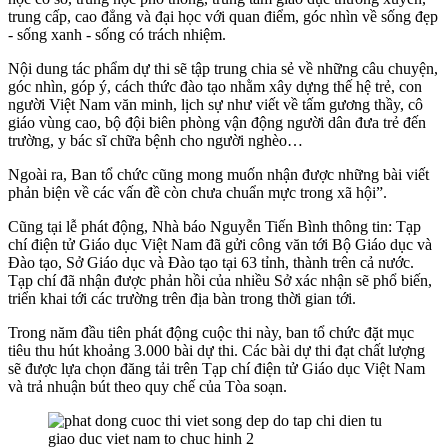
trung cấp, cao đẳng và đại học với quan điểm, góc nhìn về sống đẹp
- sống xanh - sống có trách nhiệm.
Nội dung tác phẩm dự thi sẽ tập trung chia sẻ về những câu chuyện,
góc nhìn, góp ý, cách thức đào tạo nhằm xây dựng thế hệ trẻ, con
người Việt Nam văn minh, lịch sự như viết về tấm gương thầy, cô
giáo vùng cao, bộ đội biên phòng vận động người dân đưa trẻ đến
trường, y bác sĩ chữa bệnh cho người nghèo…
Ngoài ra, Ban tổ chức cũng mong muốn nhận được những bài viết
phản biện về các vấn đề còn chưa chuẩn mực trong xã hội”.
Cũng tại lễ phát động, Nhà báo Nguyễn Tiến Bình thông tin: Tạp
chí điện tử Giáo dục Việt Nam đã gửi công văn tới Bộ Giáo dục và
Đào tạo, Sở Giáo dục và Đào tạo tại 63 tỉnh, thành trên cả nước.
Tạp chí đã nhận được phản hồi của nhiều Sở xác nhận sẽ phổ biến,
triển khai tới các trường trên địa bàn trong thời gian tới.
Trong năm đầu tiên phát động cuộc thi này, ban tổ chức đặt mục
tiêu thu hút khoảng 3.000 bài dự thi. Các bài dự thi đạt chất lượng
sẽ được lựa chọn đăng tải trên Tạp chí điện tử Giáo dục Việt Nam
và trả nhuận bút theo quy chế của Tòa soạn.