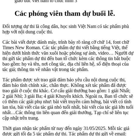
Các phóng viên tham dự buổi lễ.
Đối tượng dự thi là công dân, học sinh Việt Nam có tác phẩm phù
hợp với nội dung cuộc thi.
Các bài viết được đánh máy, trình bày rõ ràng cỡ chữ 14, font chữ
Times New Roman. Các tác phẩm dự thi viết bằng tiếng Việt, thể
hiện dưới hình thức văn xuôi hoặc phóng sự ảnh, video… Người dự
thi gửi tác phẩm dự thi đến ban tổ chức kèm các thông tin bắt buộc
bao gồm: họ và tên, nơi công tác, địa chỉ liên hệ, số điện thoại của
tác giả; thông tin về nhân vật trong tác phẩm.
Tác phẩm được xét trao giải đảm bảo yêu cầu nội dung cuộc thi,
đảm bảo tính chính xác, chân thực. Không xét tác phẩm đã được
trao giải ở cuộc thi khác. Cơ cấu giải thưởng bao gồm: 1 giải Nhất;
2 giải Nhì; 3 giải Ba; 4 giải Khuyến khích. Ngoài ra, Ban tổ chức sẽ
có thêm các giải phụ như: bài viết truyền cảm hứng, bài viết có tính
lan tỏa, bài viết của tác giả nhỏ tuổi nhất, bài viết của tác giả lớn tuổi
nhất…Các thông tin liên quan đến giải thưởng, Tạp chí sẽ liên tục
cập nhật trên trang.
Thời gian nhận tác phẩm từ nay đến ngày 31/05/2025. Mỗi tác giả
được gửi tối đa 5 tác phẩm dự thi. Tác phẩm dự thi gửi về email: