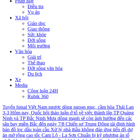
Pháp luật
Điều tra
Vụ án
Xã hội
Giáo dục
Giao thông
Sức khỏe
Đời sống
Môi trường
Văn hóa
Giải trí
Thể thao
Đời sống văn hóa
Du lịch
Xe
Media
Công luận 24H
Rubik 360
Tuyển futsal Việt Nam ngược dòng ngoạn mục, cầm hòa Thái Lan
3-3
Hôm nay, Quốc hội thảo luận ở tổ về việc thành lập TP Quảng
Ninh và TP Bắc Ninh
Mưa dông mạnh sẽ còn ảnh hưởng đến các
sân bay miền Bắc đến ngày 7/8
Chiến sự Trung Đông tái định hình
bản đồ lọc dầu toàn cầu
Xử lý nhà thầu không đáp ứng tiến độ dự
án mở rộng cao tốc Cam Lộ - La Sơn
Chuẩn bị kỹ phương án tổ