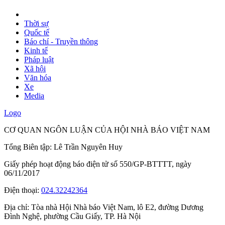
Thời sự
Quốc tế
Báo chí - Truyền thông
Kinh tế
Pháp luật
Xã hội
Văn hóa
Xe
Media
Logo
CƠ QUAN NGÔN LUẬN CỦA HỘI NHÀ BÁO VIỆT NAM
Tổng Biên tập: Lê Trần Nguyên Huy
Giấy phép hoạt động báo điện tử số 550/GP-BTTTT, ngày
06/11/2017
Điện thoại:
024.32242364
Địa chỉ:
Tòa nhà Hội Nhà báo Việt Nam, lô E2, đường Dương
Đình Nghệ, phường Cầu Giấy, TP. Hà Nội