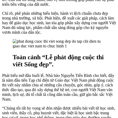
triển bền vững của đất nước.
Chỉ rõ, phê phán những biểu hiện, hành vi lệch chuẩn chưa đẹp
trong nhà trường, xã hội. Phát hiện, đề xuất các giải pháp, cách làm
hay để giáo dục học sinh, lan tỏa góp phần xây dựng con người Việt
Nam đủ năng lực, phẩm chất sẵn sàng đóng góp cho kỷ nguyên
vươn mình của dân tộc.
Toàn cảnh “Lễ phát động cuộc thi
viết Sống đẹp”.
Phát biểu mở đầu buổi lễ, Nhà báo Nguyễn Tiến Bình cho biết, đây
là năm đầu tiên Tạp chí điện tử Giáo dục Việt Nam phát động cuộc
thi viết này nhằm chia sẻ những câu chuyện, góc nhìn, góp ý, cách
thức đào tạo, qua đó xây dựng thế hệ trẻ, con người Việt Nam văn
minh, lịch sự, đủ tố chất là công dân toàn cầu, giữ gìn bắc sắc Việt
Nam.
“Chúng tôi rất hy vọng sẽ đón nhận được nhiều bài viết từ học sinh,
sinh viên, thầy cô, phụ huynh viết, đặc biệt là học sinh bậc trung
học cơ sở, trung học phổ thông, trung tâm giáo dục thường xuyên,