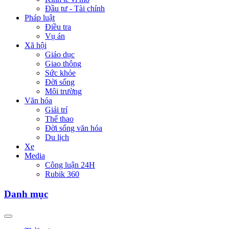
Đầu tư - Tài chính
Pháp luật
Điều tra
Vụ án
Xã hội
Giáo dục
Giao thông
Sức khỏe
Đời sống
Môi trường
Văn hóa
Giải trí
Thể thao
Đời sống văn hóa
Du lịch
Xe
Media
Công luận 24H
Rubik 360
Danh mục