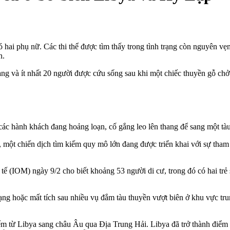
ó hai phụ nữ. Các thi thể được tìm thấy trong tình trạng còn nguyên v
n.
g và ít nhất 20 người được cứu sống sau khi một chiếc thuyền gỗ chở n
 các hành khách đang hoảng loạn, cố gắng leo lên thang để sang một tà
, một chiến dịch tìm kiếm quy mô lớn đang được triển khai với sự tham
ế (IOM) ngày 9/2 cho biết khoảng 53 người di cư, trong đó có hai trẻ s
ạng hoặc mất tích sau nhiều vụ đắm tàu thuyền vượt biên ở khu vực trun
m từ Libya sang châu Âu qua Địa Trung Hải. Libya đã trở thành điểm 