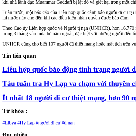
khi nhà lãnh đạo Muammar Gaddafi bị lật đổ và giết hại trong một c
Tuần trước, một báo cáo của Liên hợp quốc cảnh báo người di cư tại L
lại nước này cho đến khi các điều kiện nhân quyền được bảo đảm.
Theo Cao ủy Liên hợp quốc về Người tị nạn (UNHCR), hơn 16.770 ngư
trong 3 tháng vào mùa hè năm ngoái, đặc biệt với những người đến t
UNHCR cũng cho biết 107 người đã thiệt mạng hoặc mất tích trên v
Tin liên quan
Liên hợp quốc báo động tình trạng người di 
Tàu tuần tra Hy Lạp va chạm với thuyền ch
Ít nhất 18 người di cư thiệt mạng, hơn 90 
Từ khóa :
#Libya
#Hy Lạp
#người di cư
#tị nạn
Đọc nhiều