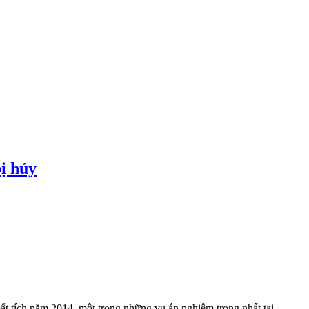
ị hủy
t tích năm 2014, một trong những vụ án nghiêm trọng nhất tại