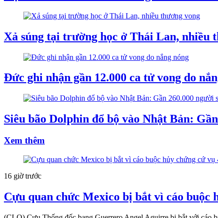
Xả súng tại trường học ở Thái Lan, nhiều 
Đức ghi nhận gần 12.000 ca tử vong do nắ
Siêu bão Dolphin đổ bộ vào Nhật Bản: Gần 
Xem thêm
16 giờ trước
Cựu quan chức Mexico bị bắt vì cáo buộc h
(CLO) Cựu Thống đốc bang Guerrero Angel Aguirre bị bắt với cáo buộ