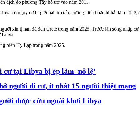
hiến dịch do phương Tây hỗ trợ vào năm 2011.
ibya có nguy cơ bị giết hại, tra tấn, cưỡng hiếp hoặc bị bắt làm nô lệ
ời xin tị nạn đã đến Crete trong năm 2025. Trước làn sóng nhập cư gi
ừ Libya.
ùng biển Hy Lạp trong năm 2025.
cư tại Libya bị ép làm 'nô lệ'
ở người di cư, ít nhất 15 người thiệt mạng
người được cứu ngoài khơi Libya