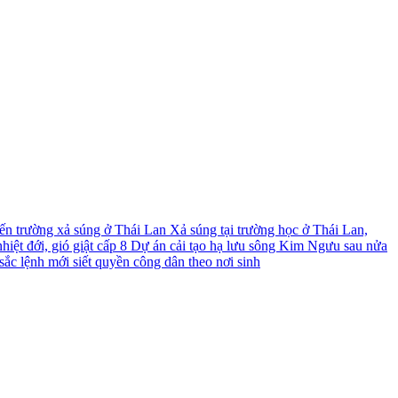
́n trường xả súng ở Thái Lan
Xả súng tại trường học ở Thái Lan,
iệt đới, gió giật cấp 8
Dự án cải tạo hạ lưu sông Kim Ngưu sau nửa
ắc lệnh mới siết quyền công dân theo nơi sinh