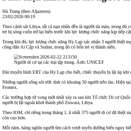
Hà Trang (theo Aljazeera)
23/02/2026 00:19
Theo cảnh sát Libya, tất cả nạn nhân đều là người da màu, trong đó c
trẻ bị sóng cuốn trở lại biển trước khi lực lượng chức năng kịp tiếp cậ
Trong khi đó, lực lượng chức năng Hy Lạp xác nhận 3 người thiệt mạn
công dân Ai Cập và Sudan, trong đó có bốn trẻ vị thành niên.
Người di cư tại các trại tập trung. Ảnh: UNICEF
Đài truyền hình ERT của Hy Lạp cho biết, chiếc thuyền bị lật úp khi
Những người sống sót ước tính có khoảng 50 người trên tàu. Hiện tại
Frontex.
Các trường hợp tử vong mới nhất xảy ra sau khi Tổ chức Di cư Quốc t
người bị lật ngoài khơi thành phố Zuwara, Libya.
Theo IOM, chỉ riêng trong tháng 1, ít nhất 375 người di cư đã thiệt m
còn cao hơn.
Mỗi năm, hàng nghìn người tìm cách vượt tuyến đường biển nguy hiể