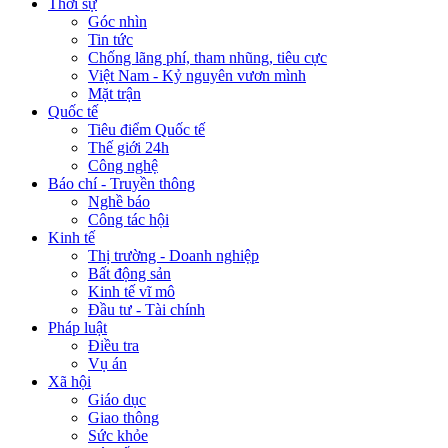
Thời sự
Góc nhìn
Tin tức
Chống lãng phí, tham nhũng, tiêu cực
Việt Nam - Kỷ nguyên vươn mình
Mặt trận
Quốc tế
Tiêu điểm Quốc tế
Thế giới 24h
Công nghệ
Báo chí - Truyền thông
Nghề báo
Công tác hội
Kinh tế
Thị trường - Doanh nghiệp
Bất động sản
Kinh tế vĩ mô
Đầu tư - Tài chính
Pháp luật
Điều tra
Vụ án
Xã hội
Giáo dục
Giao thông
Sức khỏe