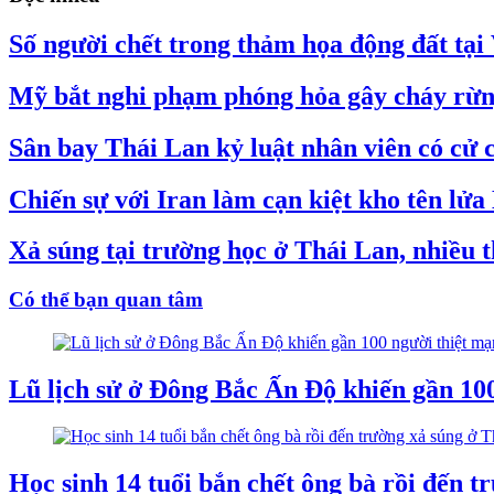
Số người chết trong thảm họa động đất tại
Mỹ bắt nghi phạm phóng hỏa gây cháy rừn
Sân bay Thái Lan kỷ luật nhân viên có cử c
Chiến sự với Iran làm cạn kiệt kho tên lử
Xả súng tại trường học ở Thái Lan, nhiều 
Có thể bạn quan tâm
Lũ lịch sử ở Đông Bắc Ấn Độ khiến gần 10
Học sinh 14 tuổi bắn chết ông bà rồi đến tr