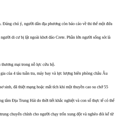
ẹn. Đáng chú ý, người dân địa phương còn báo cáo về thi thể một đứa
gười di cư bị lật ngoài khơi đảo Crete. Phần lớn người sống sót là
u thương mại trong nỗ lực cứu hộ.
 gia của 4 tàu tuần tra, máy bay và lực lượng biên phòng châu Âu
ơ sinh, đã thiệt mạng hoặc mất tích khi một thuyền cao su chở 55
g tâm Địa Trung Hải do thời tiết khắc nghiệt và con số thực tế có thể
trung chuyển chính cho người chạy trốn xung đột và nghèo đói kể từ