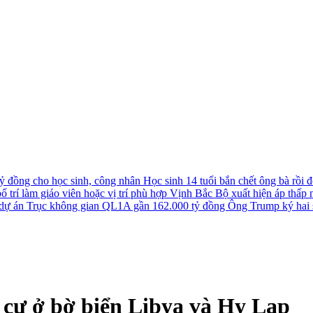
tỷ đồng cho học sinh, công nhân
Học sinh 14 tuổi bắn chết ông bà rồi đê
 trí làm giáo viên hoặc vị trí phù hợp
Vịnh Bắc Bộ xuất hiện áp thấp nh
u dự án Trục không gian QL1A gần 162.000 tỷ đồng
Ông Trump ký hai s
i cư ở bờ biển Libya và Hy Lạp