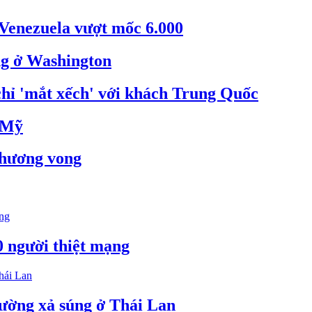
 Venezuela vượt mốc 6.000
g ở Washington
hỉ 'mắt xếch' với khách Trung Quốc
a Mỹ
thương vong
0 người thiệt mạng
ường xả súng ở Thái Lan