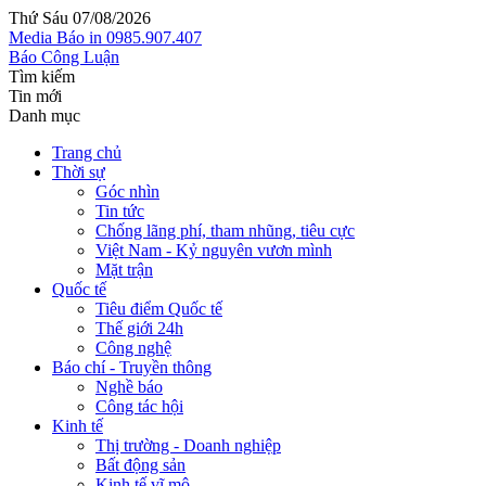
Thứ Sáu 07/08/2026
Media
Báo in
0985.907.407
Báo Công Luận
Tìm kiếm
Tin mới
Danh mục
Trang chủ
Thời sự
Góc nhìn
Tin tức
Chống lãng phí, tham nhũng, tiêu cực
Việt Nam - Kỷ nguyên vươn mình
Mặt trận
Quốc tế
Tiêu điểm Quốc tế
Thế giới 24h
Công nghệ
Báo chí - Truyền thông
Nghề báo
Công tác hội
Kinh tế
Thị trường - Doanh nghiệp
Bất động sản
Kinh tế vĩ mô