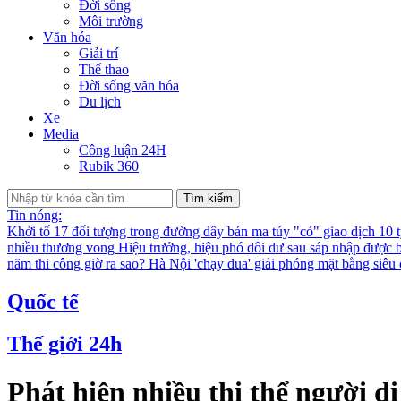
Đời sống
Môi trường
Văn hóa
Giải trí
Thể thao
Đời sống văn hóa
Du lịch
Xe
Media
Công luận 24H
Rubik 360
Tìm kiếm
Tin nóng:
Khởi tố 17 đối tượng trong đường dây bán ma túy "cỏ" giao dịch 10 
nhiều thương vong
Hiệu trưởng, hiệu phó dôi dư sau sáp nhập được bố
năm thi công giờ ra sao?
Hà Nội 'chạy đua' giải phóng mặt bằng siê
Quốc tế
Thế giới 24h
Phát hiện nhiều thi thể người d