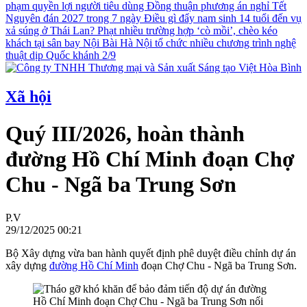
phạm quyền lợi người tiêu dùng
Đồng thuận phương án nghỉ Tết
Nguyên đán 2027 trong 7 ngày
Điều gì đẩy nam sinh 14 tuổi đến vụ
xả súng ở Thái Lan?
Phạt nhiều trường hợp ‘cò mồi’, chèo kéo
khách tại sân bay Nội Bài
Hà Nội tổ chức nhiều chương trình nghệ
thuật dịp Quốc khánh 2/9
Xã hội
Quý III/2026, hoàn thành
đường Hồ Chí Minh đoạn Chợ
Chu - Ngã ba Trung Sơn
P.V
29/12/2025 00:21
Bộ Xây dựng vừa ban hành quyết định phê duyệt điều chỉnh dự án
xây dựng
đường Hồ Chí Minh
đoạn Chợ Chu - Ngã ba Trung Sơn.