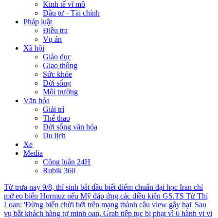
Kinh tế vĩ mô
Đầu tư - Tài chính
Pháp luật
Điều tra
Vụ án
Xã hội
Giáo dục
Giao thông
Sức khỏe
Đời sống
Môi trường
Văn hóa
Giải trí
Thể thao
Đời sống văn hóa
Du lịch
Xe
Media
Công luận 24H
Rubik 360
Từ trưa nay 9/8, thí sinh bắt đầu biết điểm chuẩn đại học
Iran chỉ
mở eo biển Hormuz nếu Mỹ đáp ứng các điều kiện
GS.TS Từ Thị
Loan: 'Đừng biến chửi bới trên mạng thành câu view gây hại'
Sau
vụ bắt khách hàng tự minh oan, Grab tiếp tục bị phạt vì 6 hành vi vi