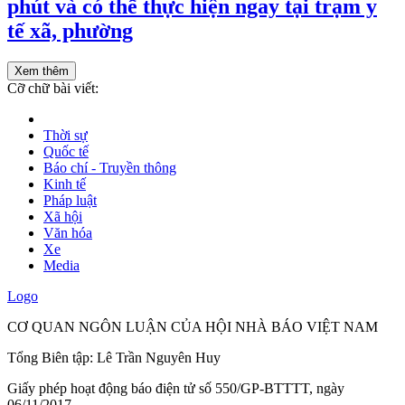
phút và có thể thực hiện ngay tại trạm y
tế xã, phường
Xem thêm
Cỡ chữ bài viết:
Thời sự
Quốc tế
Báo chí - Truyền thông
Kinh tế
Pháp luật
Xã hội
Văn hóa
Xe
Media
Logo
CƠ QUAN NGÔN LUẬN CỦA HỘI NHÀ BÁO VIỆT NAM
Tổng Biên tập: Lê Trần Nguyên Huy
Giấy phép hoạt động báo điện tử số 550/GP-BTTTT, ngày
06/11/2017