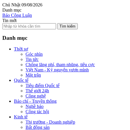
Chủ Nhật 09/08/2026
Danh mục
Báo Công Luận
Tin mới
Tìm kiếm
Danh mục
Thời sự
Góc nhìn
Tin tức
Chống lãng phí, tham nhũng, tiêu cực
Việt Nam - Kỷ nguyên vươn mình
Mặt trận
Quốc tế
Tiêu điểm Quốc tế
Thế giới 24h
Công nghệ
Báo chí - Truyền thông
Nghề báo
Công tác hội
Kinh tế
Thị trường - Doanh nghiệp
Bất động sản