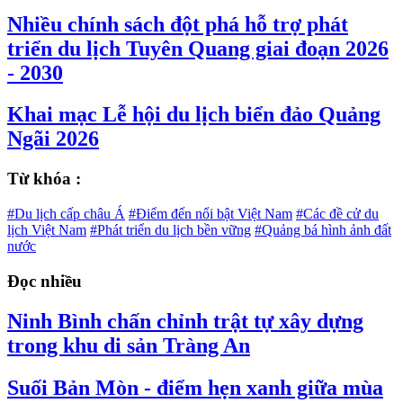
Nhiều chính sách đột phá hỗ trợ phát
triển du lịch Tuyên Quang giai đoạn 2026
- 2030
Khai mạc Lễ hội du lịch biển đảo Quảng
Ngãi 2026
Từ khóa :
#Du lịch cấp châu Á
#Điểm đến nổi bật Việt Nam
#Các đề cử du
lịch Việt Nam
#Phát triển du lịch bền vững
#Quảng bá hình ảnh đất
nước
Đọc nhiều
Ninh Bình chấn chỉnh trật tự xây dựng
trong khu di sản Tràng An
Suối Bản Mòn - điểm hẹn xanh giữa mùa