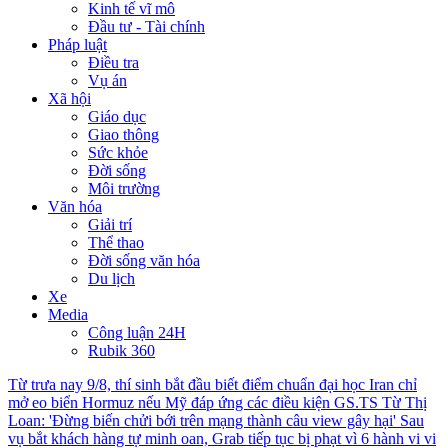
Kinh tế vĩ mô
Đầu tư - Tài chính
Pháp luật
Điều tra
Vụ án
Xã hội
Giáo dục
Giao thông
Sức khỏe
Đời sống
Môi trường
Văn hóa
Giải trí
Thể thao
Đời sống văn hóa
Du lịch
Xe
Media
Công luận 24H
Rubik 360
Từ trưa nay 9/8, thí sinh bắt đầu biết điểm chuẩn đại học
Iran chỉ
mở eo biển Hormuz nếu Mỹ đáp ứng các điều kiện
GS.TS Từ Thị
Loan: 'Đừng biến chửi bới trên mạng thành câu view gây hại'
Sau
vụ bắt khách hàng tự minh oan, Grab tiếp tục bị phạt vì 6 hành vi vi