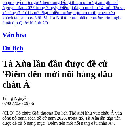
phạm quyền lợi người tiêu dùng
Đồng thuận phương án nghỉ Tết
Nguyên đán 2027 trong 7 ngày
Điều gì đẩy nam sinh 14 tuổi đến vụ
xả súng ở Thái Lan?
Phạt nhiều trường hợp ‘cò mồi’, chèo kéo
khách tại sân bay Nội Bài
Hà Nội tổ chức nhiều chương trình nghệ
thuật dịp Quốc khánh 2/9
Văn hóa
Du lịch
Tà Xùa lần đầu được đề cử
'Điểm đến mới nổi hàng đầu
châu Á'
Trung Nguyễn
07/06/2026 09:06
(CLO) Tổ chức Giải thưởng Du lịch Thế giới khu vực châu Á vừa
công bố danh sách đề cử năm 2026, trong đó, Tà Xùa lần đầu tiên
được đề cử ở hạng mục "Điểm đến mới nổi hàng đầu châu Á".