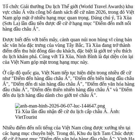
Tổ chức Giải thưởng Du lịch Thế giới (World Travel Awards) khu
vực châu Á vừa công bố danh sách đề cử năm 2026, trong đó Việt
Nam góp mặt ở nhiều hạng mục quan trọng. Đáng chú ý, Tà Xùa
(Sơn La) lần đầu tiên được đề cử ở hạng mục "Điểm đến mới nổi
hàng đầu châu Á".
Được biết đến với biển mây, cảnh quan núi non hùng vĩ cùng bản
sắc văn hóa đặc trưng của vùng Tây Bắc, Tà Xùa đang trở thành
điểm đến thu hút đông đảo du khách, đặc biệt là giới trẻ yêu thích
du lịch khám phá. Cùng với Tà Xùa, Ninh Bình là đại diện còn lại
của Việt Nam góp mặt trong hạng mục này.
Ở cấp độ quốc gia, Việt Nam tiếp tục hiện diện trong nhiều đề cử
như "Điểm đến hàng đầu châu Á", "Điểm đến biển hàng đầu châu
Á", "Điểm đến di sản hàng đầu châu Á", "Điểm đến văn hóa hàng
đầu châu Á", "Điểm đến thiên nhiên hàng đầu châu Á" và "Điểm
đến du lịch hàng đầu dành cho giới trẻ châu Á".
Tà Xùa lần đầu nhận đề cử du lịch cấp châu Á. Ảnh:
VietTourist
Nhiều điểm đến nổi tiếng của Việt Nam cũng được xướng tên tại
các hạng mục chuyên biệt. Trong đó, Khu du lịch Tam Chúc được
đề cử ở hạng mục "Điểm đến văn hóa hàng đầu châu Á"; Vịnh Hạ