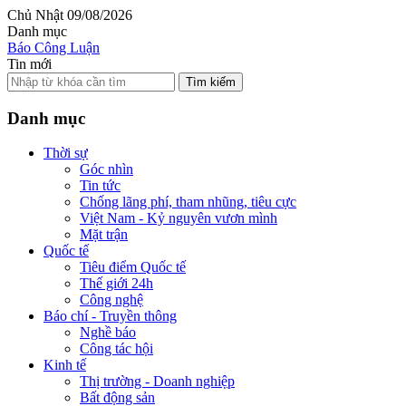
Chủ Nhật 09/08/2026
Danh mục
Báo Công Luận
Tin mới
Tìm kiếm
Danh mục
Thời sự
Góc nhìn
Tin tức
Chống lãng phí, tham nhũng, tiêu cực
Việt Nam - Kỷ nguyên vươn mình
Mặt trận
Quốc tế
Tiêu điểm Quốc tế
Thế giới 24h
Công nghệ
Báo chí - Truyền thông
Nghề báo
Công tác hội
Kinh tế
Thị trường - Doanh nghiệp
Bất động sản