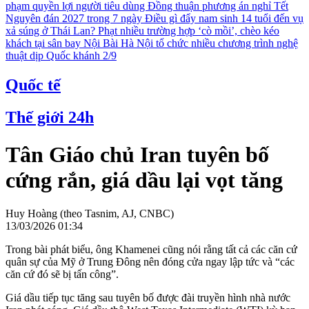
phạm quyền lợi người tiêu dùng
Đồng thuận phương án nghỉ Tết
Nguyên đán 2027 trong 7 ngày
Điều gì đẩy nam sinh 14 tuổi đến vụ
xả súng ở Thái Lan?
Phạt nhiều trường hợp ‘cò mồi’, chèo kéo
khách tại sân bay Nội Bài
Hà Nội tổ chức nhiều chương trình nghệ
thuật dịp Quốc khánh 2/9
Quốc tế
Thế giới 24h
Tân Giáo chủ Iran tuyên bố
cứng rắn, giá dầu lại vọt tăng
Huy Hoàng (theo Tasnim, AJ, CNBC)
13/03/2026 01:34
Trong bài phát biểu, ông Khamenei cũng nói rằng tất cả các căn cứ
quân sự của Mỹ ở Trung Đông nên đóng cửa ngay lập tức và “các
căn cứ đó sẽ bị tấn công”.
Giá dầu tiếp tục tăng sau tuyên bố được đài truyền hình nhà nước