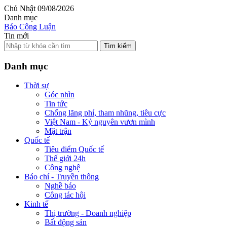
Chủ Nhật 09/08/2026
Danh mục
Báo Công Luận
Tin mới
Tìm kiếm
Danh mục
Thời sự
Góc nhìn
Tin tức
Chống lãng phí, tham nhũng, tiêu cực
Việt Nam - Kỷ nguyên vươn mình
Mặt trận
Quốc tế
Tiêu điểm Quốc tế
Thế giới 24h
Công nghệ
Báo chí - Truyền thông
Nghề báo
Công tác hội
Kinh tế
Thị trường - Doanh nghiệp
Bất động sản