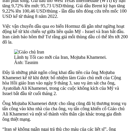
Iran phát sóng. Giá dầu thô West Texas Intermediate (WTI) kỳ hạn
tăng 9,72% lên mức 95,73 USD/thùng. Giá dầu Brent kỳ hạn tăng
9,22% lên 100,46 USD/thùng - lần đầu tiên đóng cửa trên mốc 100
USD kể từ tháng 8 năm 2022.
Việc vận chuyển dầu qua eo biển Hormuz đã gần như ngừng hoạt
động kể từ khi chiến sự giữa liên quân Mỹ - Israel và Iran bắt đầu.
Iran cảnh báo hôm thứ Tư rằng giá mỗi thùng dầu có thể lên tới 200
đô la.
Lãnh tụ Tối cao mới của Iran, Mojtaba Khamenei.
Ảnh: Tasnim
Đây là những phát ngôn công khai đầu tiên của ông Mojtaba
Khamenei kể từ khi được bổ nhiệm làm Giáo chủ mới của Cộng
hòa Hồi giáo Iran vào ngày 9 tháng 3, sau vụ ám sát cha ông,
Ayatollah Ali Khamenei, trong các cuộc không kích của Mỹ và
Israel bắt đầu từ cuối tháng 2.
Ông Mojtaba Khamenei được cho rằng cũng đã bị thương trong vụ
tấn công vào khu nhà của cha ông, vụ tấn công khiến cố Giáo chủ
Ali Khamenei và một số thành viên thân cận khác trong gia đình
ông thiệt mạng.
“Iran sẽ không ngần ngại trả thù cho máu của các liệt sĩ”, ông