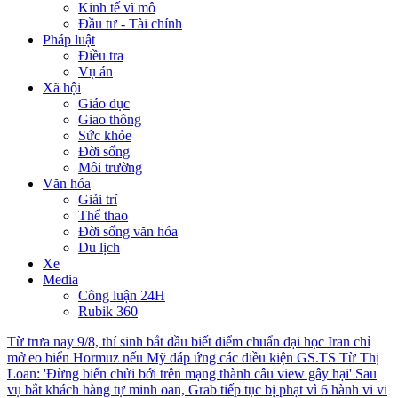
Kinh tế vĩ mô
Đầu tư - Tài chính
Pháp luật
Điều tra
Vụ án
Xã hội
Giáo dục
Giao thông
Sức khỏe
Đời sống
Môi trường
Văn hóa
Giải trí
Thể thao
Đời sống văn hóa
Du lịch
Xe
Media
Công luận 24H
Rubik 360
Từ trưa nay 9/8, thí sinh bắt đầu biết điểm chuẩn đại học
Iran chỉ
mở eo biển Hormuz nếu Mỹ đáp ứng các điều kiện
GS.TS Từ Thị
Loan: 'Đừng biến chửi bới trên mạng thành câu view gây hại'
Sau
vụ bắt khách hàng tự minh oan, Grab tiếp tục bị phạt vì 6 hành vi vi