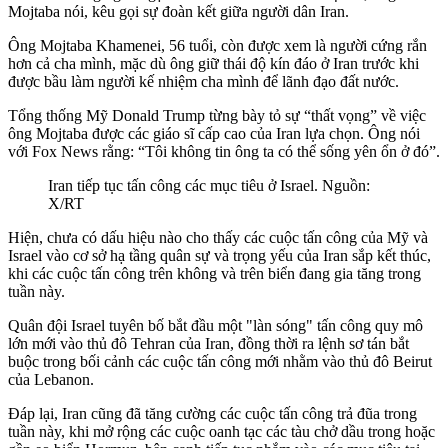
Mojtaba
nói, kêu gọi sự đoàn kết giữa người dân Iran.
Ông Mojtaba
Khamenei, 56 tuổi, còn được xem là người cứng rắn
hơn cả cha mình, mặc dù ông giữ thái độ kín đáo ở Iran trước khi
được bầu làm người kế nhiệm cha mình để lãnh đạo đất nước.
Tổng thống Mỹ Donald Trump từng bày tỏ sự “thất vọng” về việc
ông Mojtaba
được các giáo sĩ cấp cao của Iran lựa chọn. Ông nói
với Fox News rằng: “Tôi không tin ông ta có thể sống yên ổn ở đó”.
Iran tiếp tục tấn công các mục tiêu ở Israel. Nguồn:
X/RT
Hiện, chưa có dấu hiệu nào cho thấy các cuộc tấn công của Mỹ và
Israel vào cơ sở hạ tầng quân sự và trọng yếu của Iran sắp kết thúc,
khi các cuộc tấn công trên không và trên biển đang gia tăng trong
tuần này.
Quân đội Israel tuyên bố bắt đầu một "làn sóng" tấn công quy mô
lớn mới vào thủ đô Tehran của Iran, đồng thời ra lệnh sơ tán bắt
buộc trong bối cảnh các cuộc tấn công mới nhằm vào thủ đô Beirut
của Lebanon.
Đáp lại, Iran cũng đã tăng cường các cuộc tấn công trả đũa trong
tuần này, khi mở rộng các cuộc oanh tạc các tàu chở dầu trong hoặc