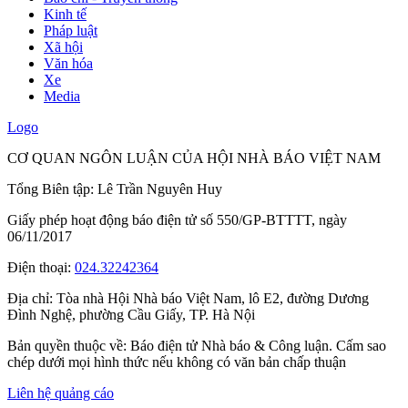
Kinh tế
Pháp luật
Xã hội
Văn hóa
Xe
Media
Logo
CƠ QUAN NGÔN LUẬN CỦA HỘI NHÀ BÁO VIỆT NAM
Tổng Biên tập: Lê Trần Nguyên Huy
Giấy phép hoạt động báo điện tử số 550/GP-BTTTT, ngày
06/11/2017
Điện thoại:
024.32242364
Địa chỉ:
Tòa nhà Hội Nhà báo Việt Nam, lô E2, đường Dương
Đình Nghệ, phường Cầu Giấy, TP. Hà Nội
Bản quyền thuộc về: Báo điện tử Nhà báo & Công luận. Cấm sao
chép dưới mọi hình thức nếu không có văn bản chấp thuận
Liên hệ quảng cáo