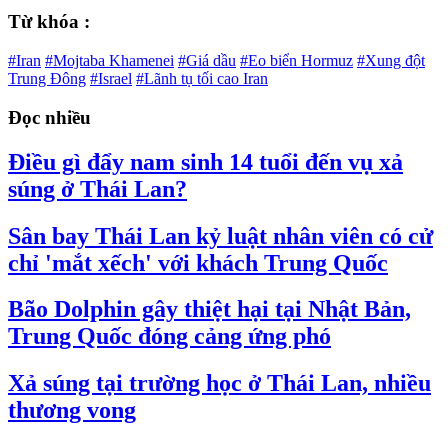
Từ khóa :
#Iran
#Mojtaba Khamenei
#Giá dầu
#Eo biển Hormuz
#Xung đột
Trung Đông
#Israel
#Lãnh tụ tối cao Iran
Đọc nhiều
Điều gì đẩy nam sinh 14 tuổi đến vụ xả
súng ở Thái Lan?
Sân bay Thái Lan kỷ luật nhân viên có cử
chỉ 'mắt xếch' với khách Trung Quốc
Bão Dolphin gây thiệt hại tại Nhật Bản,
Trung Quốc đóng cảng ứng phó
Xả súng tại trường học ở Thái Lan, nhiều
thương vong