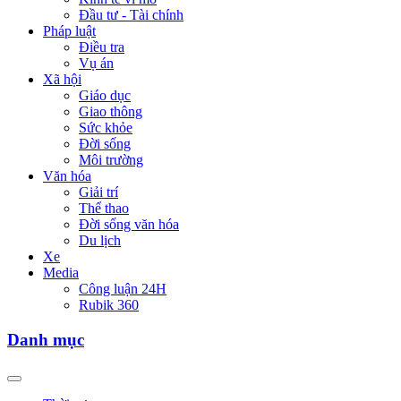
Đầu tư - Tài chính
Pháp luật
Điều tra
Vụ án
Xã hội
Giáo dục
Giao thông
Sức khỏe
Đời sống
Môi trường
Văn hóa
Giải trí
Thể thao
Đời sống văn hóa
Du lịch
Xe
Media
Công luận 24H
Rubik 360
Danh mục