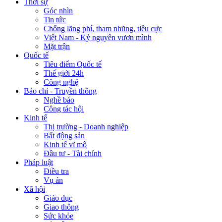
Thời sự
Góc nhìn
Tin tức
Chống lãng phí, tham nhũng, tiêu cực
Việt Nam - Kỷ nguyên vươn mình
Mặt trận
Quốc tế
Tiêu điểm Quốc tế
Thế giới 24h
Công nghệ
Báo chí - Truyền thông
Nghề báo
Công tác hội
Kinh tế
Thị trường - Doanh nghiệp
Bất động sản
Kinh tế vĩ mô
Đầu tư - Tài chính
Pháp luật
Điều tra
Vụ án
Xã hội
Giáo dục
Giao thông
Sức khỏe