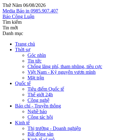
Thứ Năm 06/08/2026
Media
Báo in
0985.907.407
Báo Công Luận
Tìm kiếm
Tin mới
Danh mục
Trang chủ
Thời sự
Góc nhìn
Tin tức
Chống lãng phí, tham nhũng, tiêu cực
Việt Nam - Kỷ nguyên vươn mình
Mặt trận
Quốc tế
Tiêu điểm Quốc tế
Thế giới 24h
Công nghệ
Báo chí - Truyền thông
Nghề báo
Công tác hội
Kinh tế
Thị trường - Doanh nghiệp
Bất động sản
Kinh tế vĩ mô