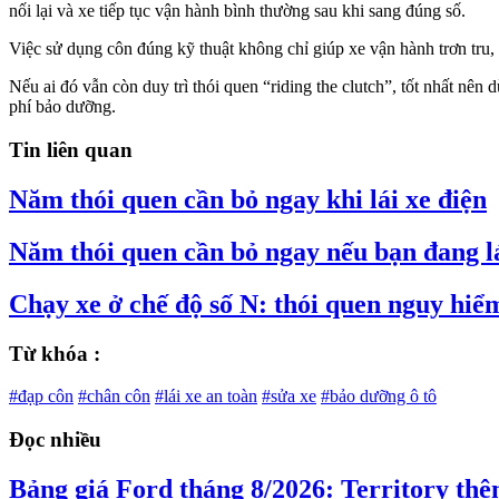
nối lại và xe tiếp tục vận hành bình thường sau khi sang đúng số.
Việc sử dụng côn đúng kỹ thuật không chỉ giúp xe vận hành trơn tru, t
Nếu ai đó vẫn còn duy trì thói quen “riding the clutch”, tốt nhất nên
phí bảo dưỡng.
Tin liên quan
Năm thói quen cần bỏ ngay khi lái xe điện
Năm thói quen cần bỏ ngay nếu bạn đang lá
Chạy xe ở chế độ số N: thói quen nguy hiểm
Từ khóa :
#đạp côn
#chân côn
#lái xe an toàn
#sửa xe
#bảo dưỡng ô tô
Đọc nhiều
Bảng giá Ford tháng 8/2026: Territory thê