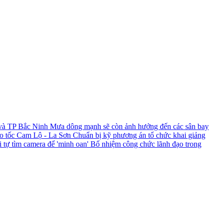
 và TP Bắc Ninh
Mưa dông mạnh sẽ còn ảnh hưởng đến các sân bay
ao tốc Cam Lộ - La Sơn
Chuẩn bị kỹ phương án tổ chức khai giảng
i tự tìm camera để 'minh oan'
Bổ nhiệm công chức lãnh đạo trong