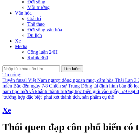
Đời sống
Môi trường
Văn hóa
Giải trí
Thể thao
Đời sống văn hóa
Du lịch
Xe
Media
Công luận 24H
Rubik 360
Tìm kiếm
Tin nóng:
Tuyển futsal Việt Nam ngược dòng ngoạn mục, cầm hòa Thái Lan 3
miền Bắc đến ngày 7/8
Chiến sự Trung Đông tái định hình bản đồ lọ
năm học mới và khánh thành trường học biên giới vào ngày 5/9
Đặt đ
'trường hợp đặc biệt' phải xét thành tích, sản phẩm cụ thể
Xe
Thói quen đạp côn phổ biến có t