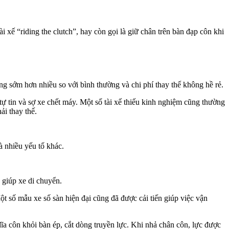
i xế “riding the clutch”, hay còn gọi là giữ chân trên bàn đạp côn khi
ng sớm hơn nhiều so với bình thường và chi phí thay thế không hề rẻ.
ự tin và sợ xe chết máy. Một số tài xế thiếu kinh nghiệm cũng thường
ải thay thế.
à nhiều yếu tố khác.
 giúp xe di chuyển.
Một số mẫu xe số sàn hiện đại cũng đã được cải tiến giúp việc vận
ĩa côn khỏi bàn ép, cắt dòng truyền lực. Khi nhả chân côn, lực được