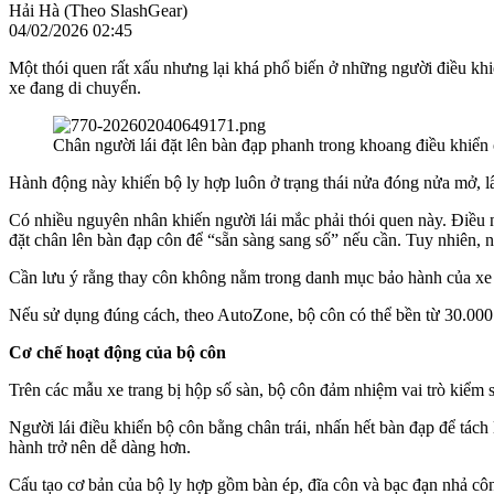
Hải Hà (Theo SlashGear)
04/02/2026 02:45
Một thói quen rất xấu nhưng lại khá phổ biến ở những người điều khiển
xe đang di chuyển.
Chân người lái đặt lên bàn đạp phanh trong khoang điều khiển 
Hành động này khiến bộ ly hợp luôn ở trạng thái nửa đóng nửa mở, lâ
Có nhiều nguyên nhân khiến người lái mắc phải thói quen này. Điều n
đặt chân lên bàn đạp côn để “sẵn sàng sang số” nếu cần. Tuy nhiên, n
Cần lưu ý rằng thay côn không nằm trong danh mục bảo hành của xe 
Nếu sử dụng đúng cách, theo AutoZone, bộ côn có thể bền từ 30.000 đế
Cơ chế hoạt động của bộ côn
Trên các mẫu xe trang bị hộp số sàn, bộ côn đảm nhiệm vai trò kiểm s
Người lái điều khiển bộ côn bằng chân trái, nhấn hết bàn đạp để tách 
hành trở nên dễ dàng hơn.
Cấu tạo cơ bản của bộ ly hợp gồm bàn ép, đĩa côn và bạc đạn nhả côn.