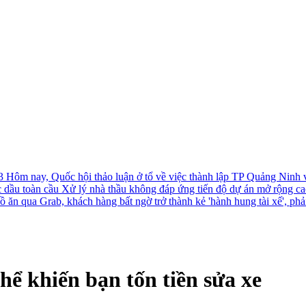
-3
Hôm nay, Quốc hội thảo luận ở tổ về việc thành lập TP Quảng Ninh
c dầu toàn cầu
Xử lý nhà thầu không đáp ứng tiến độ dự án mở rộng c
ồ ăn qua Grab, khách hàng bất ngờ trở thành kẻ 'hành hung tài xế', phả
hể khiến bạn tốn tiền sửa xe