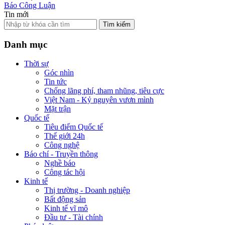
Báo Công Luận
Tin mới
Tìm kiếm
Danh mục
Thời sự
Góc nhìn
Tin tức
Chống lãng phí, tham nhũng, tiêu cực
Việt Nam - Kỷ nguyên vươn mình
Mặt trận
Quốc tế
Tiêu điểm Quốc tế
Thế giới 24h
Công nghệ
Báo chí - Truyền thông
Nghề báo
Công tác hội
Kinh tế
Thị trường - Doanh nghiệp
Bất động sản
Kinh tế vĩ mô
Đầu tư - Tài chính