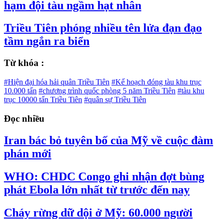
hạm đội tàu ngầm hạt nhân
Triều Tiên phóng nhiều tên lửa đạn đạo
tầm ngắn ra biển
Từ khóa :
#Hiện đại hóa hải quân Triều Tiên
#Kế hoạch đóng tàu khu trục
10.000 tấn
#chương trình quốc phòng 5 năm Triều Tiên
#tàu khu
trục 10000 tấn Triều Tiên
#quân sự Triều Tiên
Đọc nhiều
Iran bác bỏ tuyên bố của Mỹ về cuộc đàm
phán mới
WHO: CHDC Congo ghi nhận đợt bùng
phát Ebola lớn nhất từ trước đến nay
Cháy rừng dữ dội ở Mỹ: 60.000 người