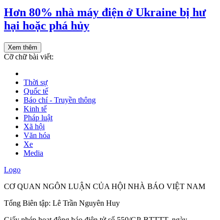
Hơn 80% nhà máy điện ở Ukraine bị hư
hại hoặc phá hủy
Xem thêm
Cỡ chữ bài viết:
Thời sự
Quốc tế
Báo chí - Truyền thông
Kinh tế
Pháp luật
Xã hội
Văn hóa
Xe
Media
Logo
CƠ QUAN NGÔN LUẬN CỦA HỘI NHÀ BÁO VIỆT NAM
Tổng Biên tập: Lê Trần Nguyên Huy
Giấy phép hoạt động báo điện tử số 550/GP-BTTTT, ngày