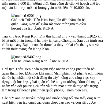
giãn nước 5.000 tấn. Đồng thời, ông cũng đề cập kế hoạch chế tạo
một tàu khu trục mới có lượng giãn nước lên tới 10.000 tấn.
Chủ tịch Triều Tiên Kim Jong Un đến thăm tàu ​​hải
quân Kang Kon để giám sát cuộc thử nghiệm điều
hướng của tàu. Ảnh: KCNA
Tàu khu trục Kang Kon từng thu hút sự chú ý vào tháng 5/2025 khi
bị lật một phần trong lễ hạ thủy tại cảng Chongjin. Sau quá trình sửa
chữa tại cảng Rajin, con tàu được hạ thủy trở lại vào tháng sau và
chính thức mang tên Kang Kon.
Tàu hải quân Kang Kon. Ảnh: KCNA
Chủ tịch Triều Tiên nhấn mạnh việc nhanh chóng phát triển hải
quân thành lực lượng có khả năng "đảm nhận một phần trách nhiệm
răn đe hạt nhân một cách đáng tin cậy". Ông cho rằng việc xây
dựng một lực lượng hải quân có thể tung ra những "đòn chí mạng"
nhằm vào đối phương cả trên và dưới mặt nước là mục tiêu trọng
tâm trong kế hoạch phát triển quốc phòng 5 năm hiện nay.
Các bức ảnh do truyền thông nhà nước công bố cho thấy ông Kim
xuất hiện trên tàu cùng các quan chức cấp cao và con gái Ju Ae,