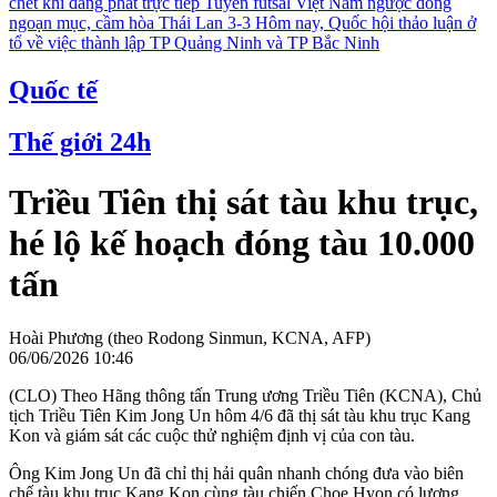
chết khi đang phát trực tiếp
Tuyển futsal Việt Nam ngược dòng
ngoạn mục, cầm hòa Thái Lan 3-3
Hôm nay, Quốc hội thảo luận ở
tổ về việc thành lập TP Quảng Ninh và TP Bắc Ninh
Quốc tế
Thế giới 24h
Triều Tiên thị sát tàu khu trục,
hé lộ kế hoạch đóng tàu 10.000
tấn
Hoài Phương (theo Rodong Sinmun, KCNA, AFP)
06/06/2026 10:46
(CLO) Theo Hãng thông tấn Trung ương Triều Tiên (KCNA), Chủ
tịch Triều Tiên Kim Jong Un hôm 4/6 đã thị sát tàu khu trục Kang
Kon và giám sát các cuộc thử nghiệm định vị của con tàu.
Ông Kim Jong Un đã chỉ thị hải quân nhanh chóng đưa vào biên
chế tàu khu trục Kang Kon cùng tàu chiến Choe Hyon có lượng