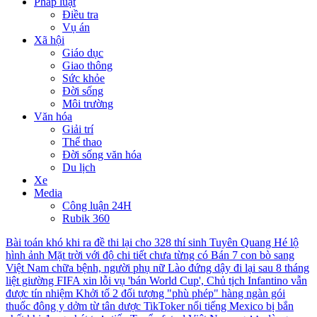
Pháp luật
Điều tra
Vụ án
Xã hội
Giáo dục
Giao thông
Sức khỏe
Đời sống
Môi trường
Văn hóa
Giải trí
Thể thao
Đời sống văn hóa
Du lịch
Xe
Media
Công luận 24H
Rubik 360
Bài toán khó khi ra đề thi lại cho 328 thí sinh Tuyên Quang
Hé lộ
hình ảnh Mặt trời với độ chi tiết chưa từng có
Bán 7 con bò sang
Việt Nam chữa bệnh, người phụ nữ Lào đứng dậy đi lại sau 8 tháng
liệt giường
FIFA xin lỗi vụ 'bán World Cup', Chủ tịch Infantino vẫn
được tín nhiệm
Khởi tố 2 đối tượng "phù phép" hàng ngàn gói
thuốc đông y dởm từ tân dược
TikToker nổi tiếng Mexico bị bắn