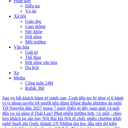
Pháp luật
Điều tra
Vụ án
Xã hội
Giáo dục
Giao thông
Sức khỏe
Đời sống
Môi trường
Văn hóa
Giải trí
Thể thao
Đời sống văn hóa
Du lịch
Xe
Media
Công luận 24H
Rubik 360
Sau vụ bắt khách hàng tự minh oan, Grab tiếp tục bị phạt vì 6 hành
vi vi phạm quyền lợi người tiêu dùng
Đồng thuận phương án nghỉ
Tết Nguyên đán 2027 trong 7 ngày
Điều gì đẩy nam sinh 14 tuổi
đến vụ xả súng ở Thái Lan?
Phạt nhiều trường hợp ‘cò mồi’, chèo
kéo khách tại sân bay Nội Bài
Hà Nội tổ chức nhiều chương trình
nghệ thuật dịp Quốc khánh 2/9
Những đại học đầu tiên dự kiến