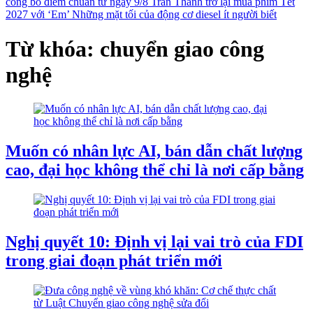
công bố điểm chuẩn từ ngày 9/8
Trấn Thành trở lại mùa phim Tết
2027 với ‘Em’
Những mặt tối của động cơ diesel ít người biết
Từ khóa: chuyển giao công
nghệ
Muốn có nhân lực AI, bán dẫn chất lượng
cao, đại học không thể chỉ là nơi cấp bằng
Nghị quyết 10: Định vị lại vai trò của FDI
trong giai đoạn phát triển mới