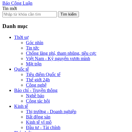
Báo Công Luận
Tin mới
Tìm kiếm
Danh mục
Thời sự
Góc nhìn
Tin tức
Chống lãng phí, tham nhũng, tiêu cực
Việt Nam - Kỷ nguyên vươn mình
Mặt trận
Quốc tế
Tiêu điểm Quốc tế
Thế giới 24h
Công nghệ
Báo chí - Truyền thông
Nghề báo
Công tác hội
Kinh tế
Thị trường - Doanh nghiệp
Bất động sản
Kinh tế vĩ mô
Đầu tư - Tài chính