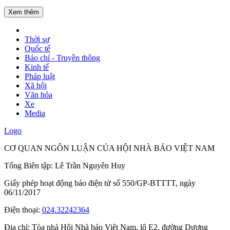
Xem thêm
Thời sự
Quốc tế
Báo chí - Truyền thông
Kinh tế
Pháp luật
Xã hội
Văn hóa
Xe
Media
Logo
CƠ QUAN NGÔN LUẬN CỦA HỘI NHÀ BÁO VIỆT NAM
Tổng Biên tập: Lê Trần Nguyên Huy
Giấy phép hoạt động báo điện tử số 550/GP-BTTTT, ngày
06/11/2017
Điện thoại:
024.32242364
Địa chỉ:
Tòa nhà Hội Nhà báo Việt Nam, lô E2, đường Dương