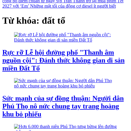
công bố điểm chuẩn từ ngày 9/8
Trấn Thành trở lại mùa phim Tết
2027 với ‘Em’
Những mặt tối của động cơ diesel ít người biết
Từ khóa: đất tổ
Rực rỡ Lễ hội đường phố "Thanh âm
nguồn cội": Đánh thức không gian di sản
miền Đất Tổ
Sức mạnh của sự đồng thuận: Người dân
Phú Thọ nô nức chung tay trang hoàng
khu bỏ phiếu