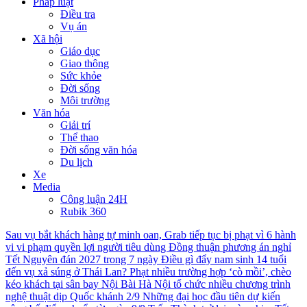
Pháp luật
Điều tra
Vụ án
Xã hội
Giáo dục
Giao thông
Sức khỏe
Đời sống
Môi trường
Văn hóa
Giải trí
Thể thao
Đời sống văn hóa
Du lịch
Xe
Media
Công luận 24H
Rubik 360
Sau vụ bắt khách hàng tự minh oan, Grab tiếp tục bị phạt vì 6 hành
vi vi phạm quyền lợi người tiêu dùng
Đồng thuận phương án nghỉ
Tết Nguyên đán 2027 trong 7 ngày
Điều gì đẩy nam sinh 14 tuổi
đến vụ xả súng ở Thái Lan?
Phạt nhiều trường hợp ‘cò mồi’, chèo
kéo khách tại sân bay Nội Bài
Hà Nội tổ chức nhiều chương trình
nghệ thuật dịp Quốc khánh 2/9
Những đại học đầu tiên dự kiến