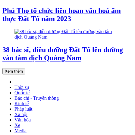
Phú Thọ tổ chức liên hoan văn hoá ẩm
thực Đất Tổ năm 2023
38 bác sĩ, điều dưỡng Đất Tổ lên đường
vào tâm dịch Quảng Nam
Xem thêm
Thời sự
Quốc tế
Báo chí - Truyền thông
Kinh tế
Pháp luật
Xã hội
Văn hóa
Xe
Media