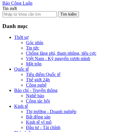
Báo Công Luận
Tin mới
Tìm kiếm
Danh mục
Thời sự
Góc nhìn
Tin tức
Chống lãng phí, tham nhũng, tiêu cực
Việt Nam - Kỷ nguyên vươn mình
Mặt trận
Quốc tế
Tiêu điểm Quốc tế
Thế giới 24h
Công nghệ
Báo chí - Truyền thông
Nghề báo
Công tác hội
Kinh tế
Thị trường - Doanh nghiệp
Bất động sản
Kinh tế vĩ mô
Đầu tư - Tài chính