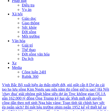
Pháp luật
Điều tra
Vụ án
Xã hội
Giáo dục
Giao thông
Sức khỏe
Đời sống
Môi trường
Văn hóa
Giải trí
Thể thao
Đời sống văn hóa
Du lịch
Xe
Media
Công luận 24H
Rubik 360
Vịnh Bắc Bộ xuất hiện áp thấp nhiệt đới, gió giật cấp 8
Dự án cải
tạo hạ lưu sông Kim Ngưu sau nửa năm thi công giờ ra sao?
Hà Nội
'chạy đua' giải phóng mặt bằng siêu dự án Trục không gian QL1A
gần 162.000 tỷ đồng
Ông Trump ký hai sắc lệnh mới siết quyền
công dân theo nơi sinh
Nga bán vàng: Toan tính tài chính hay sức
ép ngân sách?
Bí mật hậu trường phim ngắn 1952 kể về thiết kế xe