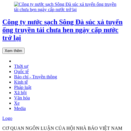
Công ty nước sạch Sông Đà súc xả tuyến
ống truyền tải chưa hẹn ngày cấp nước
trở lại
Xem thêm
Thời sự
Quốc tế
Báo chí - Truyền thông
Kinh tế
Pháp luật
Xã hội
Văn hóa
Xe
Media
Logo
CƠ QUAN NGÔN LUẬN CỦA HỘI NHÀ BÁO VIỆT NAM