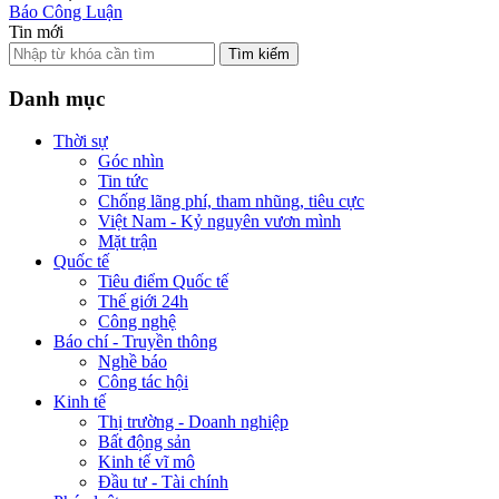
Báo Công Luận
Tin mới
Tìm kiếm
Danh mục
Thời sự
Góc nhìn
Tin tức
Chống lãng phí, tham nhũng, tiêu cực
Việt Nam - Kỷ nguyên vươn mình
Mặt trận
Quốc tế
Tiêu điểm Quốc tế
Thế giới 24h
Công nghệ
Báo chí - Truyền thông
Nghề báo
Công tác hội
Kinh tế
Thị trường - Doanh nghiệp
Bất động sản
Kinh tế vĩ mô
Đầu tư - Tài chính