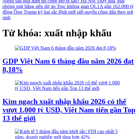
Ngưu sau nửa năm thi công giờ ra sao?
Hà Nội 'chạy đua' giải
phóng mặt bằng siêu dự án Trục không gian QL1A gần 162.000 tỷ
đồng
Ông Trump ký hai sắc lệnh mới siết quyền công dân theo nơi
sinh
Từ khóa: xuất nhập khẩu
GDP Việt Nam 6 tháng đầu năm 2026 đạt
8,18%
Kim ngạch xuất nhập khẩu 2026 có thể
vượt 1.000 tỷ USD, Việt Nam tiến gần Top
13 thế giới