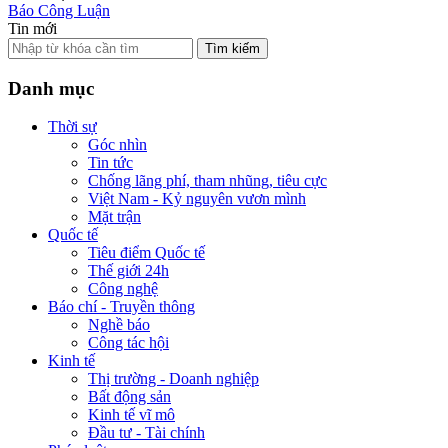
Báo Công Luận
Tin mới
Tìm kiếm
Danh mục
Thời sự
Góc nhìn
Tin tức
Chống lãng phí, tham nhũng, tiêu cực
Việt Nam - Kỷ nguyên vươn mình
Mặt trận
Quốc tế
Tiêu điểm Quốc tế
Thế giới 24h
Công nghệ
Báo chí - Truyền thông
Nghề báo
Công tác hội
Kinh tế
Thị trường - Doanh nghiệp
Bất động sản
Kinh tế vĩ mô
Đầu tư - Tài chính