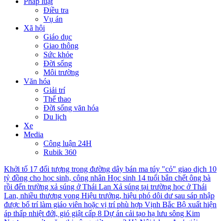
Pháp luật
Điều tra
Vụ án
Xã hội
Giáo dục
Giao thông
Sức khỏe
Đời sống
Môi trường
Văn hóa
Giải trí
Thể thao
Đời sống văn hóa
Du lịch
Xe
Media
Công luận 24H
Rubik 360
Khởi tố 17 đối tượng trong đường dây bán ma túy "cỏ" giao dịch 10
tỷ đồng cho học sinh, công nhân
Học sinh 14 tuổi bắn chết ông bà
rồi đến trường xả súng ở Thái Lan
Xả súng tại trường học ở Thái
Lan, nhiều thương vong
Hiệu trưởng, hiệu phó dôi dư sau sáp nhập
được bố trí làm giáo viên hoặc vị trí phù hợp
Vịnh Bắc Bộ xuất hiện
áp thấp nhiệt đới, gió giật cấp 8
Dự án cải tạo hạ lưu sông Kim