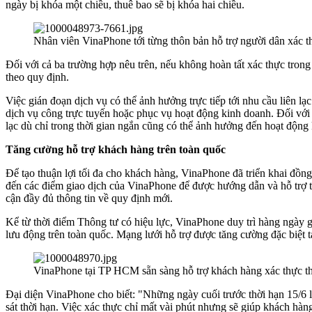
ngày bị khóa một chiều, thuê bao sẽ bị khóa hai chiều.
Nhân viên VinaPhone tới từng thôn bản hỗ trợ người dân xác th
Đối với cả ba trường hợp nêu trên, nếu không hoàn tất xác thực trong
theo quy định.
Việc gián đoạn dịch vụ có thể ảnh hưởng trực tiếp tới nhu cầu liên 
dịch vụ công trực tuyến hoặc phục vụ hoạt động kinh doanh. Đối với 
lạc dù chỉ trong thời gian ngắn cũng có thể ảnh hưởng đến hoạt động
Tăng cường hỗ trợ khách hàng trên toàn quốc
Để tạo thuận lợi tối đa cho khách hàng, VinaPhone đã triển khai đồ
đến các điểm giao dịch của VinaPhone để được hướng dẫn và hỗ trợ 
cận đầy đủ thông tin về quy định mới.
Kể từ thời điểm Thông tư có hiệu lực, VinaPhone duy trì hàng ngày gử
lưu động trên toàn quốc. Mạng lưới hỗ trợ được tăng cường đặc biệt 
VinaPhone tại TP HCM sẵn sàng hỗ trợ khách hàng xác thực th
Đại diện VinaPhone cho biết: "Những ngày cuối trước thời hạn 15/6 l
sát thời hạn. Việc xác thực chỉ mất vài phút nhưng sẽ giúp khách hàng 