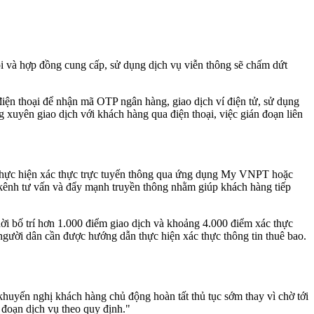
hồi và hợp đồng cung cấp, sử dụng dịch vụ viễn thông sẽ chấm dứt
điện thoại để nhận mã OTP ngân hàng, giao dịch ví điện tử, sử dụng
 xuyên giao dịch với khách hàng qua điện thoại, việc gián đoạn liên
hể thực hiện xác thực trực tuyến thông qua ứng dụng My VNPT hoặc
 kênh tư vấn và đẩy mạnh truyền thông nhằm giúp khách hàng tiếp
hời bố trí hơn 1.000 điểm giao dịch và khoảng 4.000 điểm xác thực
người dân cần được hướng dẫn thực hiện xác thực thông tin thuê bao.
khuyến nghị khách hàng chủ động hoàn tất thủ tục sớm thay vì chờ tới
n đoạn dịch vụ theo quy định."