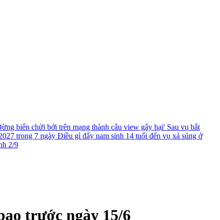
ừng biến chửi bới trên mạng thành câu view gây hại'
Sau vụ bắt
2027 trong 7 ngày
Điều gì đẩy nam sinh 14 tuổi đến vụ xả súng ở
nh 2/9
ao trước ngày 15/6