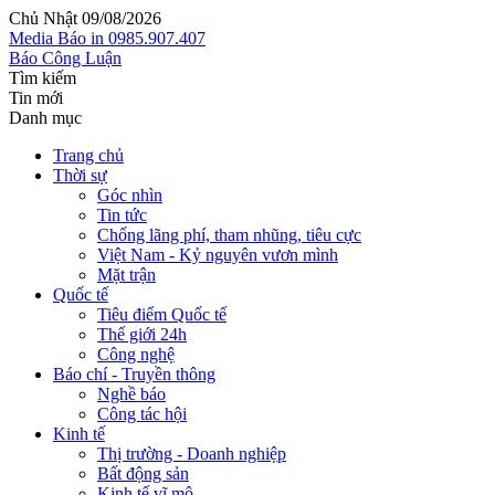
Chủ Nhật 09/08/2026
Media
Báo in
0985.907.407
Báo Công Luận
Tìm kiếm
Tin mới
Danh mục
Trang chủ
Thời sự
Góc nhìn
Tin tức
Chống lãng phí, tham nhũng, tiêu cực
Việt Nam - Kỷ nguyên vươn mình
Mặt trận
Quốc tế
Tiêu điểm Quốc tế
Thế giới 24h
Công nghệ
Báo chí - Truyền thông
Nghề báo
Công tác hội
Kinh tế
Thị trường - Doanh nghiệp
Bất động sản
Kinh tế vĩ mô