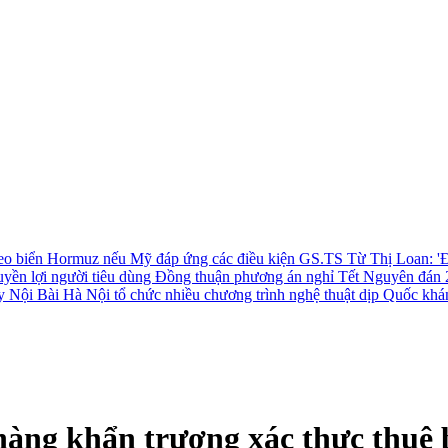
 eo biển Hormuz nếu Mỹ đáp ứng các điều kiện
GS.TS Từ Thị Loan: 'Đ
uyền lợi người tiêu dùng
Đồng thuận phương án nghỉ Tết Nguyên đán 
ay Nội Bài
Hà Nội tổ chức nhiều chương trình nghệ thuật dịp Quốc khá
àng khẩn trương xác thực thuê b