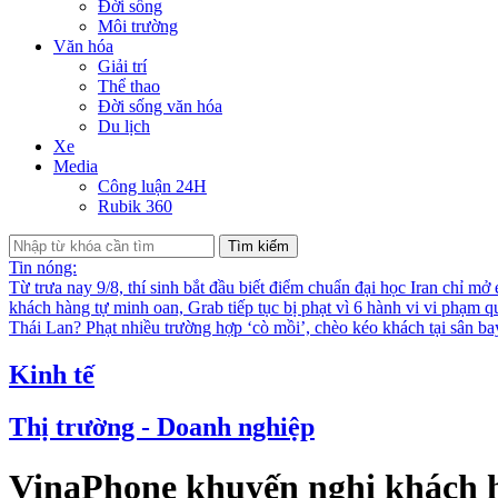
Đời sống
Môi trường
Văn hóa
Giải trí
Thể thao
Đời sống văn hóa
Du lịch
Xe
Media
Công luận 24H
Rubik 360
Tìm kiếm
Tin nóng:
Từ trưa nay 9/8, thí sinh bắt đầu biết điểm chuẩn đại học
Iran chỉ mở
khách hàng tự minh oan, Grab tiếp tục bị phạt vì 6 hành vi vi phạm q
Thái Lan?
Phạt nhiều trường hợp ‘cò mồi’, chèo kéo khách tại sân b
Kinh tế
Thị trường - Doanh nghiệp
VinaPhone khuyến nghị khách h