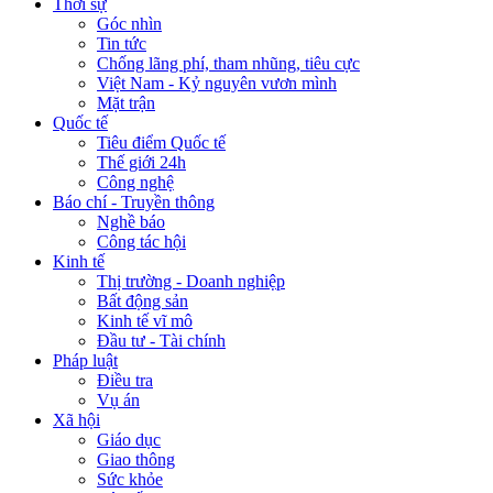
Thời sự
Góc nhìn
Tin tức
Chống lãng phí, tham nhũng, tiêu cực
Việt Nam - Kỷ nguyên vươn mình
Mặt trận
Quốc tế
Tiêu điểm Quốc tế
Thế giới 24h
Công nghệ
Báo chí - Truyền thông
Nghề báo
Công tác hội
Kinh tế
Thị trường - Doanh nghiệp
Bất động sản
Kinh tế vĩ mô
Đầu tư - Tài chính
Pháp luật
Điều tra
Vụ án
Xã hội
Giáo dục
Giao thông
Sức khỏe