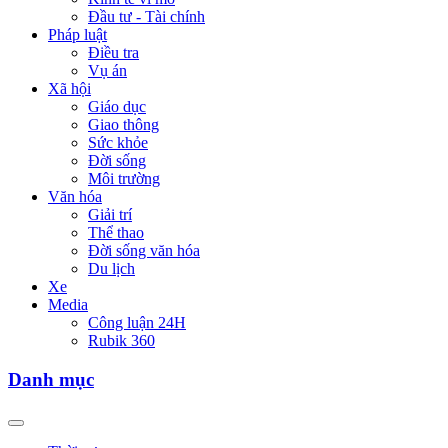
Đầu tư - Tài chính
Pháp luật
Điều tra
Vụ án
Xã hội
Giáo dục
Giao thông
Sức khỏe
Đời sống
Môi trường
Văn hóa
Giải trí
Thể thao
Đời sống văn hóa
Du lịch
Xe
Media
Công luận 24H
Rubik 360
Danh mục