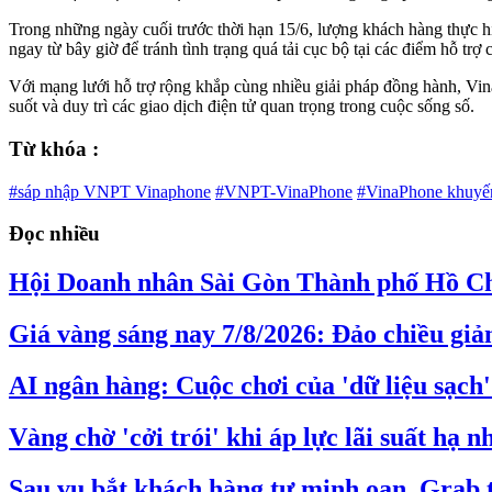
Trong những ngày cuối trước thời hạn 15/6, lượng khách hàng thực h
ngay từ bây giờ để tránh tình trạng quá tải cục bộ tại các điểm hỗ t
Với mạng lưới hỗ trợ rộng khắp cùng nhiều giải pháp đồng hành, Vina
suốt và duy trì các giao dịch điện tử quan trọng trong cuộc sống số.
Từ khóa :
#sáp nhập VNPT Vinaphone
#VNPT-VinaPhone
#VinaPhone khuyế
Đọc nhiều
Hội Doanh nhân Sài Gòn Thành phố Hồ Ch
Giá vàng sáng nay 7/8/2026: Đảo chiều gi
AI ngân hàng: Cuộc chơi của 'dữ liệu sạch'
Vàng chờ 'cởi trói' khi áp lực lãi suất hạ nh
Sau vụ bắt khách hàng tự minh oan, Grab ti