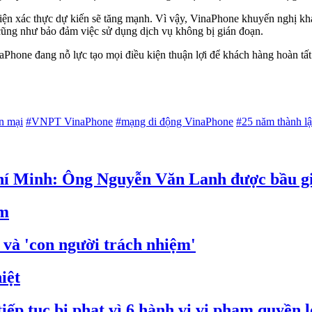
iện xác thực dự kiến sẽ tăng mạnh. Vì vậy, VinaPhone khuyến nghị khác
rợ cũng như bảo đảm việc sử dụng dịch vụ không bị gián đoạn.
Phone đang nỗ lực tạo mọi điều kiện thuận lợi để khách hàng hoàn tất 
n mại
#VNPT VinaPhone
#mạng di động VinaPhone
#25 năm thành l
í Minh: Ông Nguyễn Văn Lanh được bầu giữ
ảm
 và 'con người trách nhiệm'
iệt
ếp tục bị phạt vì 6 hành vi vi phạm quyền l