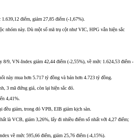
ức 1.639,12 điểm, giảm 27,85 điểm (-1,67%).
huộc nhóm này. Dù một số mã trụ cột như VIC, HPG vẫn hiện sắc
gày 8/9, VN-Index giảm 42,44 điểm (-2,55%), về mức 1.624,53 điểm -
Khối này mua hơn 5.717 tỷ đồng và bán hơn 4.723 tỷ đồng.
h, 3 mã đứng giá, còn lại hiện sắc đỏ.
đến 4,41%.
ại đều giảm, trong đó VPB, EIB giảm kịch sàn.
hất là VCB, giảm 3,26%, lấy đi nhiều điểm số nhất với 4,27 điểm;
Index về mức 595,66 điểm, giảm 25,76 điểm (-4,15%).