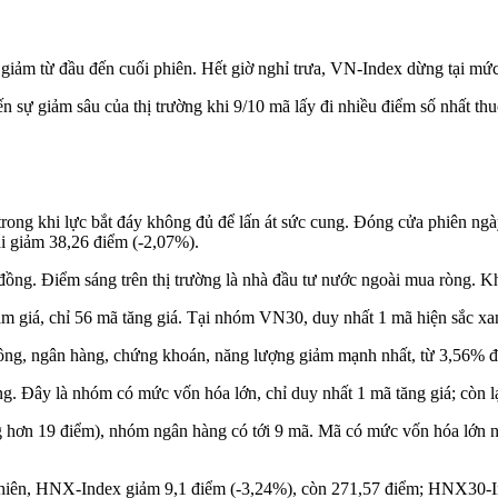
àn giảm từ đầu đến cuối phiên. Hết giờ nghỉ trưa, VN-Index dừng tại m
 sự giảm sâu của thị trường khi 9/10 mã lấy đi nhiều điểm số nhất t
n trong khi lực bắt đáy không đủ để lấn át sức cung. Đóng cửa phiên n
i giảm 38,26 điểm (-2,07%).
 đồng. Điểm sáng trên thị trường là nhà đầu tư nước ngoài mua ròng. 
ảm giá, chỉ 56 mã tăng giá. Tại nhóm VN30, duy nhất 1 mã hiện sắc xan
hông, ngân hàng, chứng khoán, năng lượng giảm mạnh nhất, từ 3,56% 
g. Đây là nhóm có mức vốn hóa lớn, chỉ duy nhất 1 mã tăng giá; còn l
g hơn 19 điểm), nhóm ngân hàng có tới 9 mã. Mã có mức vốn hóa lớn n
ốt phiên, HNX-Index giảm 9,1 điểm (-3,24%), còn 271,57 điểm; HNX30-