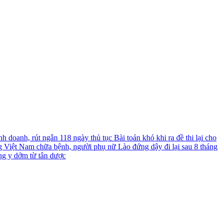
nh doanh, rút ngắn 118 ngày thủ tục
Bài toán khó khi ra đề thi lại cho
g Việt Nam chữa bệnh, người phụ nữ Lào đứng dậy đi lại sau 8 tháng
ng y dởm từ tân dược