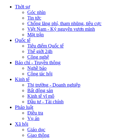
Thời sự
Góc nhìn
Tin tức
Chống lãng phí, tham nhũng, tiêu cực
Việt Nam - Kỷ nguyên vươn mình
Mặt trận
Quốc tế
Tiêu điểm Quốc tế
Thế giới 24h
Công nghệ
Báo chí - Truyền thông
Nghề báo
Công tác hội
Kinh tế
Thị trường - Doanh nghiệp
Bất động sản
Kinh tế vĩ mô
Đầu tư - Tài chính
Pháp luật
Điều tra
Vụ án
Xã hội
Giáo dục
Giao thông