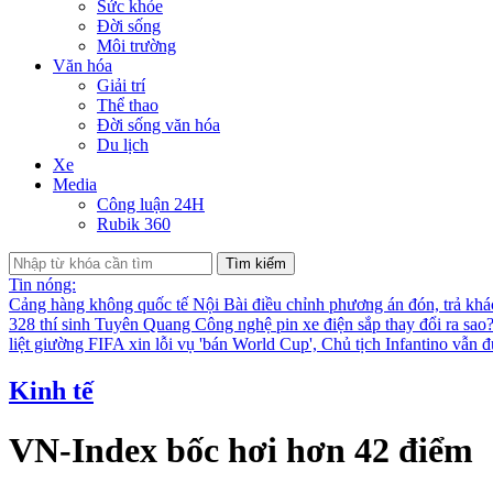
Sức khỏe
Đời sống
Môi trường
Văn hóa
Giải trí
Thể thao
Đời sống văn hóa
Du lịch
Xe
Media
Công luận 24H
Rubik 360
Tìm kiếm
Tin nóng:
Cảng hàng không quốc tế Nội Bài điều chỉnh phương án đón, trả kh
328 thí sinh Tuyên Quang
Công nghệ pin xe điện sắp thay đổi ra sao
liệt giường
FIFA xin lỗi vụ 'bán World Cup', Chủ tịch Infantino vẫn 
Kinh tế
VN-Index bốc hơi hơn 42 điểm