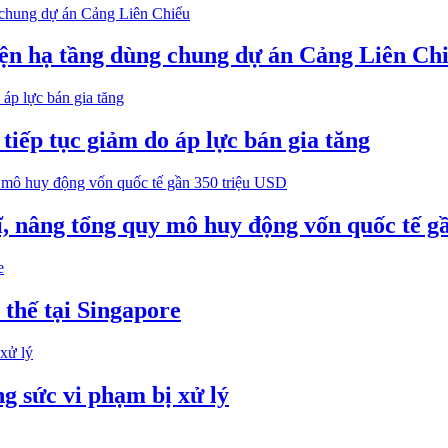
iện hạ tầng dùng chung dự án Cảng Liên Ch
iếp tục giảm do áp lực bán gia tăng
 nâng tổng quy mô huy động vốn quốc tế g
thế tại Singapore
g sức vi phạm bị xử lý