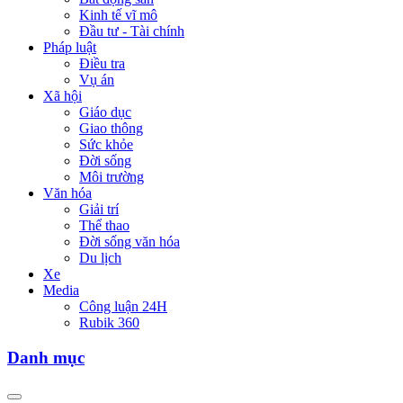
Kinh tế vĩ mô
Đầu tư - Tài chính
Pháp luật
Điều tra
Vụ án
Xã hội
Giáo dục
Giao thông
Sức khỏe
Đời sống
Môi trường
Văn hóa
Giải trí
Thể thao
Đời sống văn hóa
Du lịch
Xe
Media
Công luận 24H
Rubik 360
Danh mục