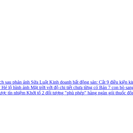
ách sau phản ánh
Sửa Luật Kinh doanh bất động sản: Cắt 9 điều kiện ki
?
Hé lộ hình ảnh Mặt trời với độ chi tiết chưa từng có
Bán 7 con bò san
được tín nhiệm
Khởi tố 2 đối tượng "phù phép" hàng ngàn gói thuốc đô