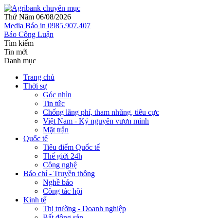
Thứ Năm 06/08/2026
Media
Báo in
0985.907.407
Báo Công Luận
Tìm kiếm
Tin mới
Danh mục
Trang chủ
Thời sự
Góc nhìn
Tin tức
Chống lãng phí, tham nhũng, tiêu cực
Việt Nam - Kỷ nguyên vươn mình
Mặt trận
Quốc tế
Tiêu điểm Quốc tế
Thế giới 24h
Công nghệ
Báo chí - Truyền thông
Nghề báo
Công tác hội
Kinh tế
Thị trường - Doanh nghiệp
Bất động sản