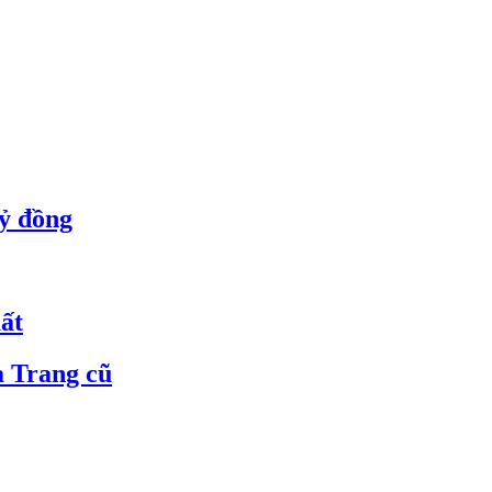
tỷ đồng
ất
a Trang cũ