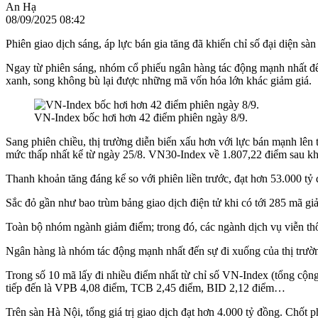
An Hạ
08/09/2025 08:42
Phiên giao dịch sáng, áp lực bán gia tăng đã khiến chỉ số đại diện s
Ngay từ phiên sáng, nhóm cổ phiếu ngân hàng tác động mạnh nhất đến
xanh, song không bù lại được những mã vốn hóa lớn khác giảm giá.
VN-Index bốc hơi hơn 42 điểm phiên ngày 8/9.
Sang phiên chiều, thị trường diễn biến xấu hơn với lực bán mạnh lê
mức thấp nhất kể từ ngày 25/8. VN30-Index về 1.807,22 điểm sau kh
Thanh khoản tăng đáng kể so với phiên liền trước, đạt hơn 53.000 tỷ
Sắc đỏ gần như bao trùm bảng giao dịch điện tử khi có tới 285 mã gi
Toàn bộ nhóm ngành giảm điểm; trong đó, các ngành dịch vụ viễn t
Ngân hàng là nhóm tác động mạnh nhất đến sự đi xuống của thị trườn
Trong số 10 mã lấy đi nhiều điểm nhất từ chỉ số VN-Index (tổng cộn
tiếp đến là VPB 4,08 điểm, TCB 2,45 điểm, BID 2,12 điểm…
Trên sàn Hà Nội, tổng giá trị giao dịch đạt hơn 4.000 tỷ đồng. Ch