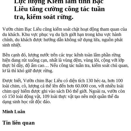
Lực lượng Kiểm lâm tỉnh Bạc
Liêu tăng cường công tác tuần
tra, kiểm soát rừng.
Vườn chim Bạc Liêu cũng kiểm soát chặt hoạt động tham quan của
du khách. Khu vực phục vụ du lịch giới hạn trong khu vực hành
chính, du khách được hướng dẫn không sử dụng lửa, nguồn phát
sinh nhiệt.
Bên cạnh đó, lượng nước trên các trục kênh toàn lâm phần rừng
hiện đang rút xuống cạn, nhất là vùng đệm, vùng lõi, cộng với lớp
thực bì dầy, độ ẩm cao… Nếu công tác tuần tra, kiểm soát chủ quan,
lơ là thì khó giữ được rừng.
Được biết, Vườn chim Bạc Liêu có diện tích 130 héc-ta, hơn 100
loài chim, cò, lượng cá thể lên đến hơn 60.000 con, với nhiều loài
chim quý hiếm được ghi vào sách Đỏ thế giới. Ngoài ra, vườn còn
có 150 loài động vật, 109 loài thực vật tạo nên một quần thể đa
dạng sinh học rất độc đáo.
Minh Luân
Tin liên quan