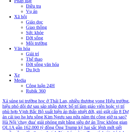
Pháp luật
Điều tra
Vụ án
Xã hội
Giáo dục
Giao thông
Sức khỏe
Đời sống
Môi trường
Văn hóa
Giải trí
Thể thao
Đời sống văn hóa
Du lịch
Xe
Media
Công luận 24H
Rubik 360
Xả súng tại trường học ở Thái Lan, nhiều thương vong
Hiệu trưởng,
hiệu phó dôi dư sau sáp nhập được bố trí làm giáo viên hoặc vị trí
phù hợp
Vịnh Bắc Bộ xuất hiện áp thấp nhiệt đới, gió giật cấp 8
Dự
án cải tạo hạ lưu sông Kim Ngưu sau nửa năm thi công giờ ra sao?
Hà Nội 'chạy đua' giải phóng mặt bằng siêu dự án Trục không gian
QL1A gần 162.000 tỷ đồng
Ông Trump ký hai sắc lệnh mới siết