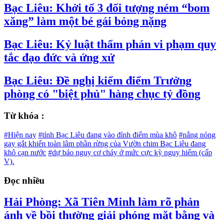
Bạc Liêu: Khởi tố 3 đối tượng ném “bom
xăng” làm một bé gái bỏng nặng
Bạc Liêu: Kỷ luật thẩm phán vi phạm quy
tắc đạo đức và ứng xử
Bạc Liêu: Đề nghị kiểm điểm Trưởng
phòng có "biệt phủ" hàng chục tỷ đồng
Từ khóa :
#Hiện nay
#tỉnh Bạc Liêu đang vào đỉnh điểm mùa khô
#nắng nóng
gay gắt khiến toàn lâm phần rừng của Vườn chim Bạc Liêu đang
khô cạn nước
#dự báo nguy cơ cháy ở mức cực kỳ nguy hiểm (cấp
V).
Đọc nhiều
Hải Phòng: Xã Tiên Minh làm rõ phản
ánh về bồi thường giải phóng mặt bằng và