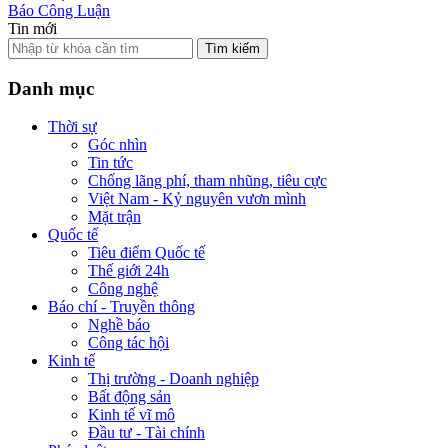
Báo Công Luận
Tin mới
Tìm kiếm
Danh mục
Thời sự
Góc nhìn
Tin tức
Chống lãng phí, tham nhũng, tiêu cực
Việt Nam - Kỷ nguyên vươn mình
Mặt trận
Quốc tế
Tiêu điểm Quốc tế
Thế giới 24h
Công nghệ
Báo chí - Truyền thông
Nghề báo
Công tác hội
Kinh tế
Thị trường - Doanh nghiệp
Bất động sản
Kinh tế vĩ mô
Đầu tư - Tài chính