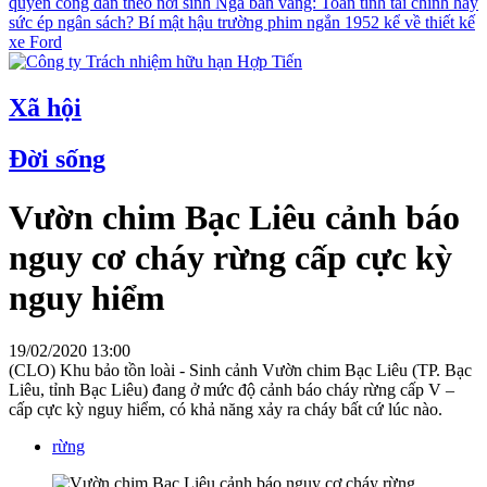
quyền công dân theo nơi sinh
Nga bán vàng: Toan tính tài chính hay
sức ép ngân sách?
Bí mật hậu trường phim ngắn 1952 kể về thiết kế
xe Ford
Xã hội
Đời sống
Vườn chim Bạc Liêu cảnh báo
nguy cơ cháy rừng cấp cực kỳ
nguy hiểm
19/02/2020 13:00
(CLO) Khu bảo tồn loài - Sinh cảnh Vườn chim Bạc Liêu (TP. Bạc
Liêu, tỉnh Bạc Liêu) đang ở mức độ cảnh báo cháy rừng cấp V –
cấp cực kỳ nguy hiểm, có khả năng xảy ra cháy bất cứ lúc nào.
rừng