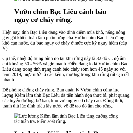
Vườn chim Bạc Liêu cảnh báo
nguy cơ cháy rừng.
Hiện nay, tỉnh Bạc Liêu đang vào đỉnh điểm mùa khô, nắng nóng
gay gắt khiến toàn lâm phần rừng của Vườn chim Bạc Liêu đang
khô cạn nước, dự báo nguy cơ cháy ở mức cực kỳ nguy hiểm (cấp
V).
Cụ thể, nhiệt độ trung bình đo tại khu rừng này là 32 độ C, độ ẩm
chỉ khoảng 50 - 56% và gió mạnh. Điều đáng lo là Vườn chim Bạc
Liêu đang trong tình trạng cảnh báo cháy sớm hơn 45 ngày so với
năm 2019, mực nước ở các kênh, mương trong khu rừng rút cạn rất
nhanh.
Để phòng chống cháy rừng, Ban quản lý Vườn chim cùng lực
lượng Kiểm lâm tỉnh Bạc Liêu đã tiến hành dọn thực bì, phát quang
các tuyến đường, bờ bao, khu vực nguy cơ cháy cao. Đồng thời,
tranh thủ lúc đỉnh triều lấy nước vô để tạo độ ẩm cho rừng.