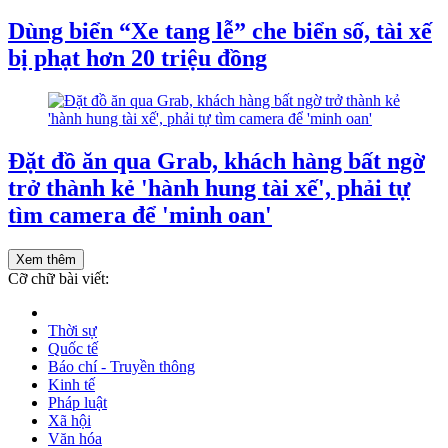
Dùng biển “Xe tang lễ” che biển số, tài xế
bị phạt hơn 20 triệu đồng
Đặt đồ ăn qua Grab, khách hàng bất ngờ
trở thành kẻ 'hành hung tài xế', phải tự
tìm camera để 'minh oan'
Xem thêm
Cỡ chữ bài viết:
Thời sự
Quốc tế
Báo chí - Truyền thông
Kinh tế
Pháp luật
Xã hội
Văn hóa