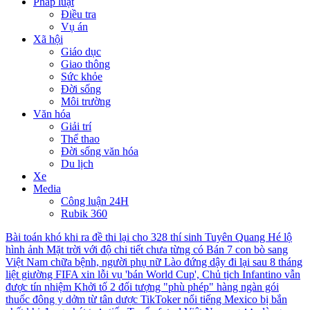
Pháp luật
Điều tra
Vụ án
Xã hội
Giáo dục
Giao thông
Sức khỏe
Đời sống
Môi trường
Văn hóa
Giải trí
Thể thao
Đời sống văn hóa
Du lịch
Xe
Media
Công luận 24H
Rubik 360
Bài toán khó khi ra đề thi lại cho 328 thí sinh Tuyên Quang
Hé lộ
hình ảnh Mặt trời với độ chi tiết chưa từng có
Bán 7 con bò sang
Việt Nam chữa bệnh, người phụ nữ Lào đứng dậy đi lại sau 8 tháng
liệt giường
FIFA xin lỗi vụ 'bán World Cup', Chủ tịch Infantino vẫn
được tín nhiệm
Khởi tố 2 đối tượng "phù phép" hàng ngàn gói
thuốc đông y dởm từ tân dược
TikToker nổi tiếng Mexico bị bắn