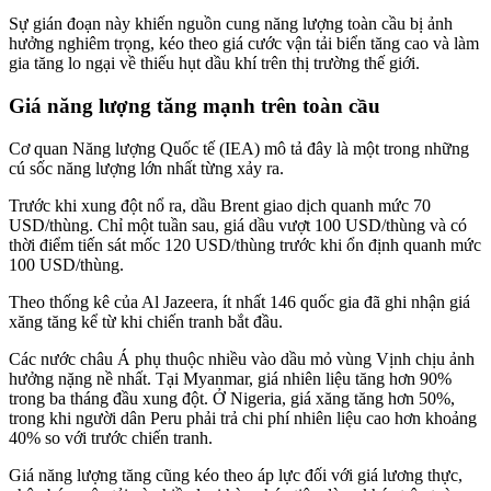
Sự gián đoạn này khiến nguồn cung năng lượng toàn cầu bị ảnh
hưởng nghiêm trọng, kéo theo giá cước vận tải biển tăng cao và làm
gia tăng lo ngại về thiếu hụt dầu khí trên thị trường thế giới.
Giá năng lượng tăng mạnh trên toàn cầu
Cơ quan Năng lượng Quốc tế (IEA) mô tả đây là một trong những
cú sốc năng lượng lớn nhất từng xảy ra.
Trước khi xung đột nổ ra, dầu Brent giao dịch quanh mức 70
USD/thùng. Chỉ một tuần sau, giá dầu vượt 100 USD/thùng và có
thời điểm tiến sát mốc 120 USD/thùng trước khi ổn định quanh mức
100 USD/thùng.
Theo thống kê của Al Jazeera, ít nhất 146 quốc gia đã ghi nhận giá
xăng tăng kể từ khi chiến tranh bắt đầu.
Các nước châu Á phụ thuộc nhiều vào dầu mỏ vùng Vịnh chịu ảnh
hưởng nặng nề nhất. Tại Myanmar, giá nhiên liệu tăng hơn 90%
trong ba tháng đầu xung đột. Ở Nigeria, giá xăng tăng hơn 50%,
trong khi người dân Peru phải trả chi phí nhiên liệu cao hơn khoảng
40% so với trước chiến tranh.
Giá năng lượng tăng cũng kéo theo áp lực đối với giá lương thực,