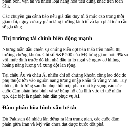
phân bón, vận tải và nhiều loại hàng hóa tiêu dùng khác trên toàn
cầu.
Các chuyên gia cảnh báo nếu giá dầu duy trì ở mức cao trong thời
gian dài, nguy cơ suy giảm tăng trưởng kinh tế và lạm phát toàn cầu
sẽ gia tăng.
Thị trường tài chính biến động mạnh
Những tuần đầu chiến sự chứng kiến đợt bán tháo trên nhiều thị
trường chứng khoán. Chỉ số S&P 500 của Mỹ từng giảm hơn 9% so
với mức đỉnh trước đó khi nhà đầu tư lo ngại về nguy cơ khủng
hoảng năng lượng và xung đột lan rộng.
Tại châu Âu và châu Á, nhiều chỉ số chứng khoán cũng lao dốc do
phụ thuộc lớn vào nguồn năng lượng nhập khẩu từ vùng Vịnh. Tuy
nhiên, thị trường sau đó phục hồi một phần nhờ kỳ vọng vào các
cuộc đàm phán hòa bình và sự bùng nổ của lĩnh vực trí tuệ nhân
tạo, đặc biệt là ngành bán dẫn phục vụ AI.
Đàm phán hòa bình vẫn bế tắc
Dù Pakistan đã nhiều lần đứng ra làm trung gian, các cuộc đàm
phán giữa Iran và Mỹ vẫn chưa đạt được bước đột phá.