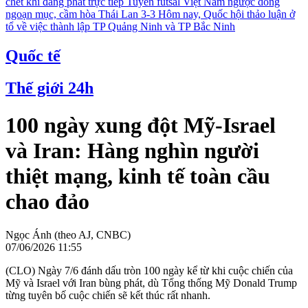
chết khi đang phát trực tiếp
Tuyển futsal Việt Nam ngược dòng
ngoạn mục, cầm hòa Thái Lan 3-3
Hôm nay, Quốc hội thảo luận ở
tổ về việc thành lập TP Quảng Ninh và TP Bắc Ninh
Quốc tế
Thế giới 24h
100 ngày xung đột Mỹ-Israel
và Iran: Hàng nghìn người
thiệt mạng, kinh tế toàn cầu
chao đảo
Ngọc Ánh (theo AJ, CNBC)
07/06/2026 11:55
(CLO) Ngày 7/6 đánh dấu tròn 100 ngày kể từ khi cuộc chiến của
Mỹ và Israel với Iran bùng phát, dù Tổng thống Mỹ Donald Trump
từng tuyên bố cuộc chiến sẽ kết thúc rất nhanh.