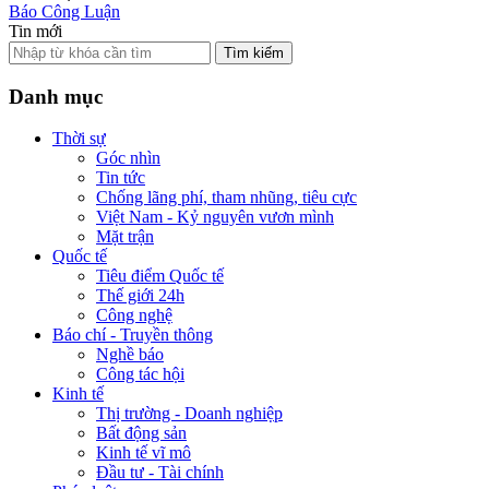
Báo Công Luận
Tin mới
Tìm kiếm
Danh mục
Thời sự
Góc nhìn
Tin tức
Chống lãng phí, tham nhũng, tiêu cực
Việt Nam - Kỷ nguyên vươn mình
Mặt trận
Quốc tế
Tiêu điểm Quốc tế
Thế giới 24h
Công nghệ
Báo chí - Truyền thông
Nghề báo
Công tác hội
Kinh tế
Thị trường - Doanh nghiệp
Bất động sản
Kinh tế vĩ mô
Đầu tư - Tài chính