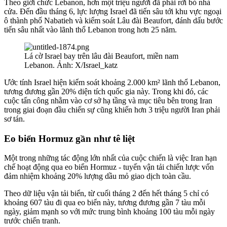
Theo giới chức Lebanon, hơn một triệu người đã phải rời bỏ nhà
cửa. Đến đầu tháng 6, lực lượng Israel đã tiến sâu tới khu vực ngoại
ô thành phố Nabatieh và kiểm soát Lâu đài Beaufort, đánh dấu bước
tiến sâu nhất vào lãnh thổ Lebanon trong hơn 25 năm.
Lá cờ Israel bay trên lâu đài Beaufort, miền nam
Lebanon. Ảnh: X/Israel_katz
Ước tính Israel hiện kiểm soát khoảng 2.000 km² lãnh thổ Lebanon,
tương đương gần 20% diện tích quốc gia này. Trong khi đó, các
cuộc tấn công nhằm vào cơ sở hạ tầng và mục tiêu bên trong Iran
trong giai đoạn đầu chiến sự cũng khiến hơn 3 triệu người Iran phải
sơ tán.
Eo biển Hormuz gần như tê liệt
Một trong những tác động lớn nhất của cuộc chiến là việc Iran hạn
chế hoạt động qua eo biển Hormuz - tuyến vận tải chiến lược vốn
đảm nhiệm khoảng 20% lượng dầu mỏ giao dịch toàn cầu.
Theo dữ liệu vận tải biển, từ cuối tháng 2 đến hết tháng 5 chỉ có
khoảng 607 tàu đi qua eo biển này, tương đương gần 7 tàu mỗi
ngày, giảm mạnh so với mức trung bình khoảng 100 tàu mỗi ngày
trước chiến tranh.