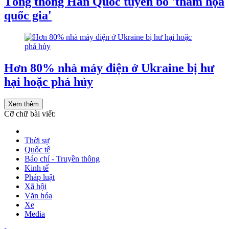
Tổng thống Hàn Quốc tuyên bố 'thảm họa
quốc gia'
Hơn 80% nhà máy điện ở Ukraine bị hư
hại hoặc phá hủy
Xem thêm
Cỡ chữ bài viết:
Thời sự
Quốc tế
Báo chí - Truyền thông
Kinh tế
Pháp luật
Xã hội
Văn hóa
Xe
Media