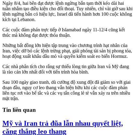
Ngày 8/4, hai bên đạt được lệnh ngừng bắn tạm thời kéo dài hai
tuần nhằm tạo điều kiện cho đối thoại. Tuy nhiên, chỉ vài giờ sau khi
lệnh ngừng bắn có hiệu lực, Israel đã tiến hành hơn 100 cuộc không
kích tại Lebanon.
Các cuộc đàm phán trực tiếp ở Islamabad ngày 11-12/4 cũng kết
thúc mà không đạt được thỏa thuận.
Những bất đồng lớn hiện tập trung vào chương trình hạt nhân của
Iran, việc dỡ bỏ các lệnh trừng phạt, giải phóng tài sản bị phong tỏa,
hoạt động xuất khẩu dầu mỏ và quyền kiểm soát eo biển Hormuz.
Các nhà phân tích cho rằng sự thiếu lòng tin giữa Iran và Mỹ đang
là rào cản lớn nhất đối với tiến trình hòa bình.
Sau 100 ngày giao tranh, dù cường độ xung đột đã giảm so với giai
đoạn đầu, nguy cơ leo thang vẫn hiện hữu khi các cuộc đàm phán
liên tục rơi vào bế tắc và các vụ tấn công lẻ tẻ vẫn xảy ra trên nhiều
mặt trận.
Tin liên quan
Mỹ và Iran trả đũa lẫn nhau quyết liệt,
căng thẳng leo thang