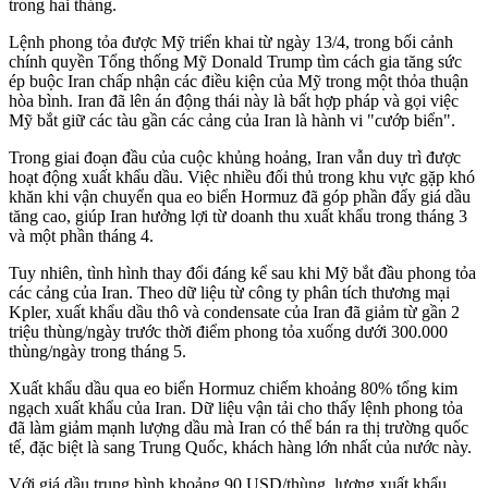
trong hai tháng.
Lệnh phong tỏa được Mỹ triển khai từ ngày 13/4, trong bối cảnh
chính quyền Tổng thống Mỹ Donald Trump tìm cách gia tăng sức
ép buộc Iran chấp nhận các điều kiện của Mỹ trong một thỏa thuận
hòa bình. Iran đã lên án động thái này là bất hợp pháp và gọi việc
Mỹ bắt giữ các tàu gần các cảng của Iran là hành vi "cướp biển".
Trong giai đoạn đầu của cuộc khủng hoảng, Iran vẫn duy trì được
hoạt động xuất khẩu dầu. Việc nhiều đối thủ trong khu vực gặp khó
khăn khi vận chuyển qua eo biển Hormuz đã góp phần đẩy giá dầu
tăng cao, giúp Iran hưởng lợi từ doanh thu xuất khẩu trong tháng 3
và một phần tháng 4.
Tuy nhiên, tình hình thay đổi đáng kể sau khi Mỹ bắt đầu phong tỏa
các cảng của Iran. Theo dữ liệu từ công ty phân tích thương mại
Kpler, xuất khẩu dầu thô và condensate của Iran đã giảm từ gần 2
triệu thùng/ngày trước thời điểm phong tỏa xuống dưới 300.000
thùng/ngày trong tháng 5.
Xuất khẩu dầu qua eo biển Hormuz chiếm khoảng 80% tổng kim
ngạch xuất khẩu của Iran. Dữ liệu vận tải cho thấy lệnh phong tỏa
đã làm giảm mạnh lượng dầu mà Iran có thể bán ra thị trường quốc
tế, đặc biệt là sang Trung Quốc, khách hàng lớn nhất của nước này.
Với giá dầu trung bình khoảng 90 USD/thùng, lượng xuất khẩu