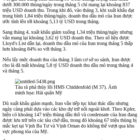
dưới 300.000 thùng/ngày trong tháng 5 chỉ mang lại khoảng 837
triệu USD doanh thu. Trong khi đó, vào tháng 3, khi xuất khẩu đạt
trung bình 1,84 triệu thùng/ngày, doanh thu dầu mỏ của Iran được
ước tính lên tới khoảng 5,13 tỷ USD trong tháng.
Sang tháng 4, xuất khẩu giảm xuống 1,34 triệu thùng/ngày nhưng
vẫn mang lại khoảng 3,62 tỷ USD doanh thu. Theo số liệu được
Lloyd's List dẫn lại, doanh thu dầu mỏ của Iran trong tháng 5 thấp
hơn khoảng 84% so với tháng 3.
Nếu lấy mức doanh thu của tháng 3 làm cơ sở so sánh, Iran được
cho là đã mất khoảng 5,8 tỷ USD doanh thu dầu mỏ trong tháng 4
và tháng 5.
Tàu rà phá thủy lôi HMS Chiddenfold (M 37). Ảnh
minh họa: Hải quân Mỹ
Dù xuất khẩu giảm mạnh, Iran vẫn tiếp tục khai thác dầu nhưng
ngày càng phải dựa vào các kho dự trữ nổi ngoài khơi. Theo Kpler,
hiện có khoảng 147 triệu thùng dầu thô và condensate của Iran đang
được lưu trữ trên các tàu chở dầu, trong đó khoảng 67 triệu thùng bị
mắc kẹt tại Vịnh Ba Tư và Vịnh Oman do không thể vượt qua khu
vực phong tỏa của Mỹ.