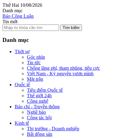
Thứ Hai 10/08/2026
Danh mục
Báo Công Luận
Tin mới
Tìm kiếm
Danh mục
Thời sự
Góc nhìn
Tin tức
Chống lãng phí, tham nhũng, tiêu cực
Việt Nam - Kỷ nguyên vươn mình
Mặt trận
Quốc tế
Tiêu điểm Quốc tế
Thế giới 24h
Công nghệ
Báo chí - Truyền thông
Nghề báo
Công tác hội
Kinh tế
Thị trường - Doanh nghiệp
Bất động sản