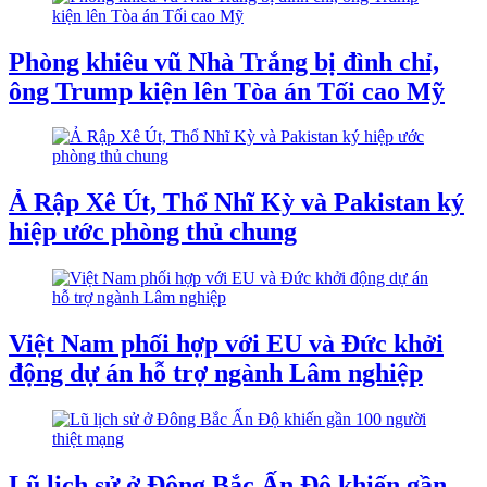
Phòng khiêu vũ Nhà Trắng bị đình chỉ,
ông Trump kiện lên Tòa án Tối cao Mỹ
Ả Rập Xê Út, Thổ Nhĩ Kỳ và Pakistan ký
hiệp ước phòng thủ chung
Việt Nam phối hợp với EU và Đức khởi
động dự án hỗ trợ ngành Lâm nghiệp
Lũ lịch sử ở Đông Bắc Ấn Độ khiến gần