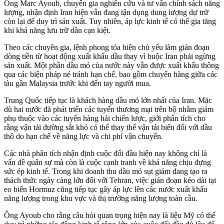
Ông Marc Ayoub, chuyên gia nghiên cứu và tư vấn chính sách năng
lượng, nhận định Iran hiện vẫn đang tận dụng dung lượng dự trữ
còn lại để duy trì sản xuất. Tuy nhiên, áp lực kinh tế có thể gia tăng
khi khả năng lưu trữ dần cạn kiệt.
Theo các chuyên gia, lệnh phong tỏa hiện chủ yếu làm gián đoạn
dòng tiền từ hoạt động xuất khẩu dầu thay vì buộc Iran phải ngừng
sản xuất. Một phần dầu mỏ của nước này vẫn được xuất khẩu thông
qua các biện pháp né tránh hạn chế, bao gồm chuyển hàng giữa các
tàu gần Malaysia trước khi đến tay người mua.
Trung Quốc tiếp tục là khách hàng dầu mỏ lớn nhất của Iran. Mặc
dù hai nước đã phát triển các tuyến thương mại trên bộ nhằm giảm
phụ thuộc vào các tuyến hàng hải chiến lược, giới phân tích cho
rằng vận tải đường sắt khó có thể thay thế vận tải biển đối với dầu
thô do hạn chế về năng lực và chi phí vận chuyển.
Các nhà phân tích nhận định cuộc đối đầu hiện nay không chỉ là
vấn đề quân sự mà còn là cuộc cạnh tranh về khả năng chịu đựng
sức ép kinh tế. Trong khi doanh thu dầu mỏ sụt giảm đang tạo ra
thách thức ngày càng lớn đối với Tehran, việc gián đoạn kéo dài tại
eo biển Hormuz cũng tiếp tục gây áp lực lên các nước xuất khẩu
năng lượng trong khu vực và thị trường năng lượng toàn cầu.
Ông Ayoub cho rằng câu hỏi quan trọng hiện nay là liệu Mỹ có thể