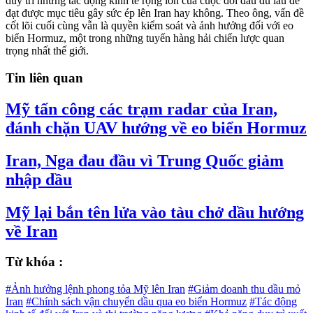
duy trì những tác động kinh tế rộng lớn của cuộc đối đầu đủ lâu để
đạt được mục tiêu gây sức ép lên Iran hay không. Theo ông, vấn đề
cốt lõi cuối cùng vẫn là quyền kiểm soát và ảnh hưởng đối với eo
biển Hormuz, một trong những tuyến hàng hải chiến lược quan
trọng nhất thế giới.
Tin liên quan
Mỹ tấn công các trạm radar của Iran,
đánh chặn UAV hướng về eo biển Hormuz
Iran, Nga đau đầu vì Trung Quốc giảm
nhập dầu
Mỹ lại bắn tên lửa vào tàu chở dầu hướng
về Iran
Từ khóa :
#Ảnh hưởng lệnh phong tỏa Mỹ lên Iran
#Giảm doanh thu dầu mỏ
Iran
#Chính sách vận chuyển dầu qua eo biển Hormuz
#Tác động