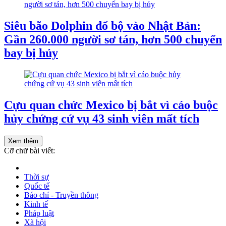
Siêu bão Dolphin đổ bộ vào Nhật Bản:
Gần 260.000 người sơ tán, hơn 500 chuyến
bay bị hủy
Cựu quan chức Mexico bị bắt vì cáo buộc
hủy chứng cứ vụ 43 sinh viên mất tích
Xem thêm
Cỡ chữ bài viết:
Thời sự
Quốc tế
Báo chí - Truyền thông
Kinh tế
Pháp luật
Xã hội