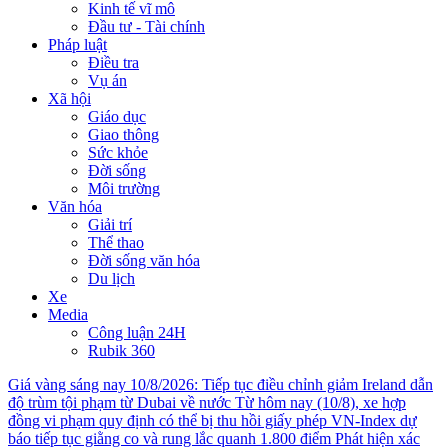
Kinh tế vĩ mô
Đầu tư - Tài chính
Pháp luật
Điều tra
Vụ án
Xã hội
Giáo dục
Giao thông
Sức khỏe
Đời sống
Môi trường
Văn hóa
Giải trí
Thể thao
Đời sống văn hóa
Du lịch
Xe
Media
Công luận 24H
Rubik 360
Giá vàng sáng nay 10/8/2026: Tiếp tục điều chỉnh giảm
Ireland dẫn
độ trùm tội phạm từ Dubai về nước
Từ hôm nay (10/8), xe hợp
đồng vi phạm quy định có thể bị thu hồi giấy phép
VN-Index dự
báo tiếp tục giằng co và rung lắc quanh 1.800 điểm
Phát hiện xác