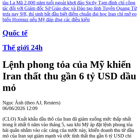
tàu La Mã 2.000 năm tuổi ngoài khơi đảo Sicily
Tạm đình chỉ công
tác đối với Giám đốc Sở Giáo dục và Đào tạo tỉnh Tuyên Quang
Từ
trưa nay 9/8, thí sinh bắt đầu biết điểm chuẩn đại học
Iran chỉ mở eo
biển Hormuz nếu Mỹ đáp ứng các điều kiện
Quốc tế
Thế giới 24h
Lệnh phong tỏa của Mỹ khiến
Iran thất thu gần 6 tỷ USD dầu
mỏ
Ngọc Ánh (theo AJ, Reuters)
06/06/2026 12:09
(CLO) Xuất khẩu dầu thô của Iran đã giảm xuống mức thấp nhất
trong ít nhất 6 năm vào tháng 5, sau khi Mỹ áp đặt lệnh phong tỏa
hải quân nhằm vào các cảng của nước này, khiến doanh thu từ dầu
mỏ của Iran sụt giảm mạnh và ước tính thất thu gần 6 tỷ USD chỉ