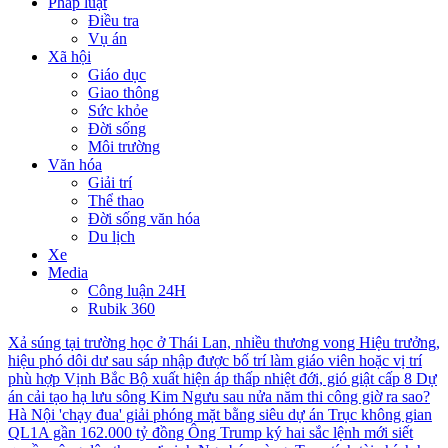
Pháp luật
Điều tra
Vụ án
Xã hội
Giáo dục
Giao thông
Sức khỏe
Đời sống
Môi trường
Văn hóa
Giải trí
Thể thao
Đời sống văn hóa
Du lịch
Xe
Media
Công luận 24H
Rubik 360
Xả súng tại trường học ở Thái Lan, nhiều thương vong
Hiệu trưởng,
hiệu phó dôi dư sau sáp nhập được bố trí làm giáo viên hoặc vị trí
phù hợp
Vịnh Bắc Bộ xuất hiện áp thấp nhiệt đới, gió giật cấp 8
Dự
án cải tạo hạ lưu sông Kim Ngưu sau nửa năm thi công giờ ra sao?
Hà Nội 'chạy đua' giải phóng mặt bằng siêu dự án Trục không gian
QL1A gần 162.000 tỷ đồng
Ông Trump ký hai sắc lệnh mới siết