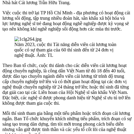
Nhà hát Cải lương Trần Hữu Trang.
Việc cuộc thi trở lại TP Hồ Chí Minh - địa phương có hoạt động cải
lương sôi động, tập trung nhiều đoàn hát, sân khấu xã hội hóa và
lực lượng nghệ sĩ trẻ đang hoạt động nghề nghiệp được kỳ vọng sẽ
tạo nên không khí nghề nghiệp sôi động hơn các mùa thi trước.
Năm 2023, cuộc thi Tài năng diễn viên cải lương toàn
quốc có sự tham gia của 60 thí sinh đến từ 24 đơn vị
nghệ thuật. Ảnh: TL
Theo Ban tổ chức, cuộc thi dành cho các diễn viên cải lương hoạt
động chuyên nghiệp, là công dân Việt Nam từ đủ 18 đến 40 tuổi,
được đào tạo chuyên ngành diễn viên cải lương từ trình độ trung
cấp chuyên nghiệp trở lên và có thời gian hoạt động tại các đơn vị
nghệ thuật chuyên nghiệp từ 24 tháng trở lên; hoặc thí sinh đã từng
đạt giải cao tại các Liên hoan của Hội Nghệ sĩ sân khấu Việt Nam.
Đặc biệt, các nghệ sĩ được phong danh hiệu từ Nghệ sĩ ưu tú trở lên
không được tham gia cuộc thi.
Mỗi thí sinh tham gia bằng một tiểu phẩm hoặc trích đoạn cải lương
ngắn. Ban Tổ chức khuyến khích những tiểu phẩm, trích đoạn có sự
sáng tạo trong dàn dựng, tìm tòi mới trong phong cách biểu diễn
nhưng vẫn giữ được tinh thần và các yếu tố cốt lõi của nghệ thuật