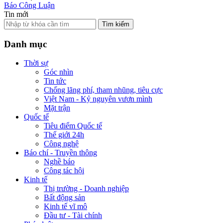
Báo Công Luận
Tin mới
Tìm kiếm
Danh mục
Thời sự
Góc nhìn
Tin tức
Chống lãng phí, tham nhũng, tiêu cực
Việt Nam - Kỷ nguyên vươn mình
Mặt trận
Quốc tế
Tiêu điểm Quốc tế
Thế giới 24h
Công nghệ
Báo chí - Truyền thông
Nghề báo
Công tác hội
Kinh tế
Thị trường - Doanh nghiệp
Bất động sản
Kinh tế vĩ mô
Đầu tư - Tài chính