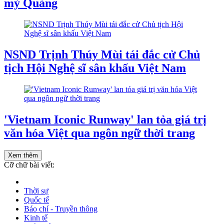
mỳ Quảng
NSND Trịnh Thúy Mùi tái đắc cử Chủ
tịch Hội Nghệ sĩ sân khấu Việt Nam
'Vietnam Iconic Runway' lan tỏa giá trị
văn hóa Việt qua ngôn ngữ thời trang
Xem thêm
Cỡ chữ bài viết:
Thời sự
Quốc tế
Báo chí - Truyền thông
Kinh tế