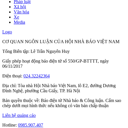
Pháp luật
Xã hội
Văn hóa
Xe
Media
Logo
CƠ QUAN NGÔN LUẬN CỦA HỘI NHÀ BÁO VIỆT NAM
Tổng Biên tập: Lê Trần Nguyên Huy
Giấy phép hoạt động báo điện tử số 550/GP-BTTTT, ngày
06/11/2017
Điện thoại:
024.32242364
Địa chỉ:
Tòa nhà Hội Nhà báo Việt Nam, lô E2, đường Dương
Đình Nghệ, phường Cầu Giấy, TP. Hà Nội
Bản quyền thuộc về: Báo điện tử Nhà báo & Công luận. Cấm sao
chép dưới mọi hình thức nếu không có văn bản chấp thuận
Liên hệ quảng cáo
Hotline:
0985.907.407