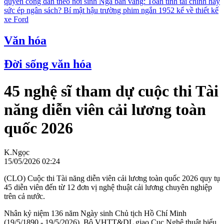
quyền công dân theo nơi sinh
Nga bán vàng: Toan tính tài chính hay
sức ép ngân sách?
Bí mật hậu trường phim ngắn 1952 kể về thiết kế
xe Ford
Văn hóa
Đời sống văn hóa
45 nghệ sĩ tham dự cuộc thi Tài
năng diễn viên cải lương toàn
quốc 2026
K.Ngọc
15/05/2026 02:24
(CLO) Cuộc thi Tài năng diễn viên cải lương toàn quốc 2026 quy tụ
45 diễn viên đến từ 12 đơn vị nghệ thuật cải lương chuyên nghiệp
trên cả nước.
Nhân kỷ niệm 136 năm Ngày sinh Chủ tịch Hồ Chí Minh
(19/5/1890 - 19/5/2026), Bộ VHTT&DL giao Cục Nghệ thuật biểu