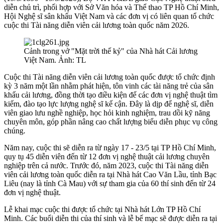
diễn chủ trì, phối hợp với Sở Văn hóa và Thể thao TP Hồ Chí Minh,
Hội Nghệ sĩ sân khấu Việt Nam và các đơn vị có liên quan tổ chức
cuộc thi Tài năng diễn viên cải lương toàn quốc năm 2026.
Cảnh trong vở "Mặt trời thế kỷ" của Nhà hát Cải lương
Việt Nam. Ảnh: TL
Cuộc thi Tài năng diễn viên cải lương toàn quốc được tổ chức định
kỳ 3 năm một lần nhằm phát hiện, tôn vinh các tài năng trẻ của sân
khấu cải lương, đồng thời tạo điều kiện để các đơn vị nghệ thuật tìm
kiếm, đào tạo lực lượng nghệ sĩ kế cận. Đây là dịp để nghệ sĩ, diễn
viên giao lưu nghề nghiệp, học hỏi kinh nghiệm, trau dồi kỹ năng
chuyên môn, góp phần nâng cao chất lượng biểu diễn phục vụ công
chúng.
Năm nay, cuộc thi sẽ diễn ra từ ngày 17 - 23/5 tại TP Hồ Chí Minh,
quy tụ 45 diễn viên đến từ 12 đơn vị nghệ thuật cải lương chuyên
nghiệp trên cả nước. Trước đó, năm 2023, cuộc thi Tài năng diễn
viên cải lương toàn quốc diễn ra tại Nhà hát Cao Văn Lầu, tỉnh Bạc
Liêu (nay là tỉnh Cà Mau) với sự tham gia của 60 thí sinh đến từ 24
đơn vị nghệ thuật.
Lễ khai mạc cuộc thi được tổ chức tại Nhà hát Lớn TP Hồ Chí
Minh. Các buổi diễn thi của thí sinh và lễ bế mạc sẽ được diễn ra tại