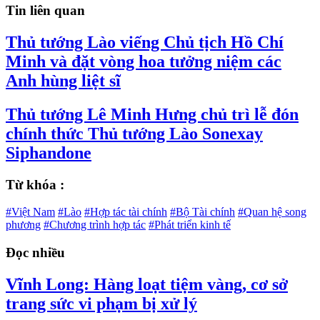
Tin liên quan
Thủ tướng Lào viếng Chủ tịch Hồ Chí
Minh và đặt vòng hoa tưởng niệm các
Anh hùng liệt sĩ
Thủ tướng Lê Minh Hưng chủ trì lễ đón
chính thức Thủ tướng Lào Sonexay
Siphandone
Từ khóa :
#Việt Nam
#Lào
#Hợp tác tài chính
#Bộ Tài chính
#Quan hệ song
phương
#Chương trình hợp tác
#Phát triển kinh tế
Đọc nhiều
Vĩnh Long: Hàng loạt tiệm vàng, cơ sở
trang sức vi phạm bị xử lý