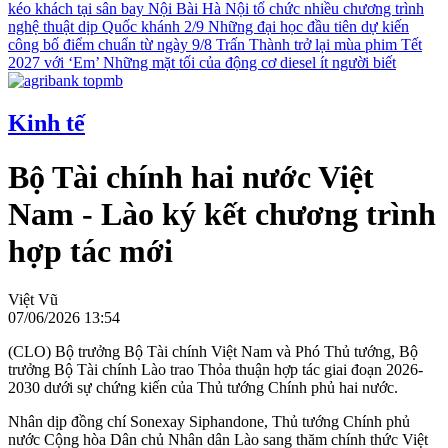
kéo khách tại sân bay Nội Bài
Hà Nội tổ chức nhiều chương trình
nghệ thuật dịp Quốc khánh 2/9
Những đại học đầu tiên dự kiến
công bố điểm chuẩn từ ngày 9/8
Trấn Thành trở lại mùa phim Tết
2027 với ‘Em’
Những mặt tối của động cơ diesel ít người biết
Kinh tế
Bộ Tài chính hai nước Việt
Nam - Lào ký kết chương trình
hợp tác mới
Việt Vũ
07/06/2026 13:54
(CLO) Bộ trưởng Bộ Tài chính Việt Nam và Phó Thủ tướng, Bộ
trưởng Bộ Tài chính Lào trao Thỏa thuận hợp tác giai đoạn 2026-
2030 dưới sự chứng kiến của Thủ tướng Chính phủ hai nước.
Nhân dịp đồng chí Sonexay Siphandone, Thủ tướng Chính phủ
nước Cộng hòa Dân chủ Nhân dân Lào sang thăm chính thức Việt