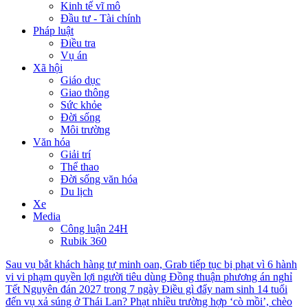
Kinh tế vĩ mô
Đầu tư - Tài chính
Pháp luật
Điều tra
Vụ án
Xã hội
Giáo dục
Giao thông
Sức khỏe
Đời sống
Môi trường
Văn hóa
Giải trí
Thể thao
Đời sống văn hóa
Du lịch
Xe
Media
Công luận 24H
Rubik 360
Sau vụ bắt khách hàng tự minh oan, Grab tiếp tục bị phạt vì 6 hành
vi vi phạm quyền lợi người tiêu dùng
Đồng thuận phương án nghỉ
Tết Nguyên đán 2027 trong 7 ngày
Điều gì đẩy nam sinh 14 tuổi
đến vụ xả súng ở Thái Lan?
Phạt nhiều trường hợp ‘cò mồi’, chèo