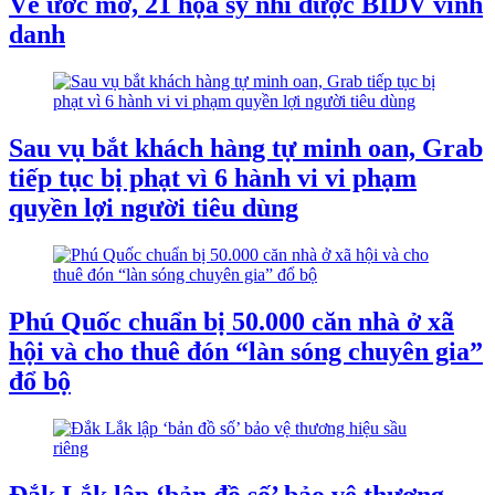
Vẽ ước mơ, 21 họa sỹ nhí được BIDV vinh
danh
Sau vụ bắt khách hàng tự minh oan, Grab
tiếp tục bị phạt vì 6 hành vi vi phạm
quyền lợi người tiêu dùng
Phú Quốc chuẩn bị 50.000 căn nhà ở xã
hội và cho thuê đón “làn sóng chuyên gia”
đổ bộ
Đắk Lắk lập ‘bản đồ số’ bảo vệ thương