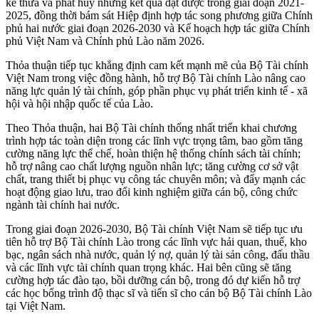
kế thừa và phát huy những kết quả đạt được trong giai đoạn 2021-
2025, đồng thời bám sát Hiệp định hợp tác song phương giữa Chính
phủ hai nước giai đoạn 2026-2030 và Kế hoạch hợp tác giữa Chính
phủ Việt Nam và Chính phủ Lào năm 2026.
Thỏa thuận tiếp tục khẳng định cam kết mạnh mẽ của Bộ Tài chính
Việt Nam trong việc đồng hành, hỗ trợ Bộ Tài chính Lào nâng cao
năng lực quản lý tài chính, góp phần phục vụ phát triển kinh tế - xã
hội và hội nhập quốc tế của Lào.
Theo Thỏa thuận, hai Bộ Tài chính thống nhất triển khai chương
trình hợp tác toàn diện trong các lĩnh vực trọng tâm, bao gồm tăng
cường năng lực thể chế, hoàn thiện hệ thống chính sách tài chính;
hỗ trợ nâng cao chất lượng nguồn nhân lực; tăng cường cơ sở vật
chất, trang thiết bị phục vụ công tác chuyên môn; và đẩy mạnh các
hoạt động giao lưu, trao đổi kinh nghiệm giữa cán bộ, công chức
ngành tài chính hai nước.
Trong giai đoạn 2026-2030, Bộ Tài chính Việt Nam sẽ tiếp tục ưu
tiên hỗ trợ Bộ Tài chính Lào trong các lĩnh vực hải quan, thuế, kho
bạc, ngân sách nhà nước, quản lý nợ, quản lý tài sản công, đấu thầu
và các lĩnh vực tài chính quan trọng khác. Hai bên cũng sẽ tăng
cường hợp tác đào tạo, bồi dưỡng cán bộ, trong đó dự kiến hỗ trợ
các học bổng trình độ thạc sĩ và tiến sĩ cho cán bộ Bộ Tài chính Lào
tại Việt Nam.