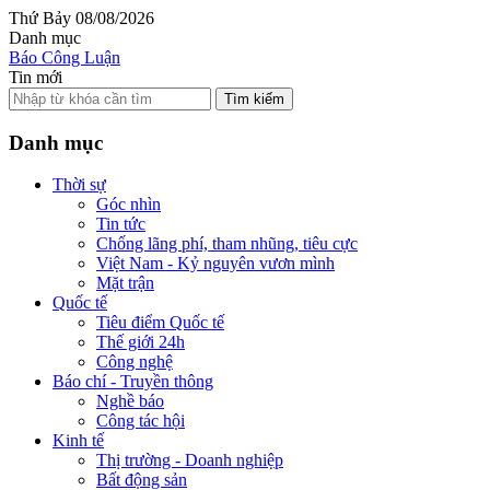
Thứ Bảy 08/08/2026
Danh mục
Báo Công Luận
Tin mới
Tìm kiếm
Danh mục
Thời sự
Góc nhìn
Tin tức
Chống lãng phí, tham nhũng, tiêu cực
Việt Nam - Kỷ nguyên vươn mình
Mặt trận
Quốc tế
Tiêu điểm Quốc tế
Thế giới 24h
Công nghệ
Báo chí - Truyền thông
Nghề báo
Công tác hội
Kinh tế
Thị trường - Doanh nghiệp
Bất động sản