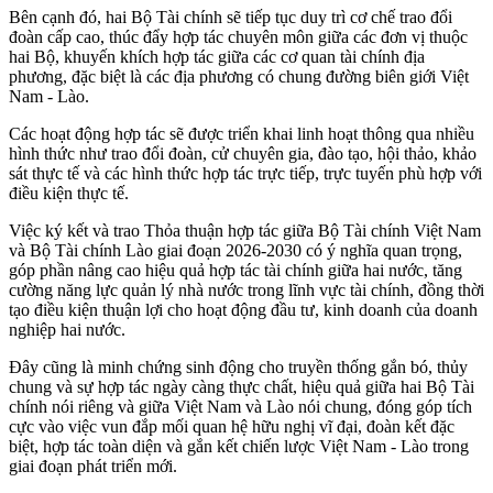
Bên cạnh đó, hai Bộ Tài chính sẽ tiếp tục duy trì cơ chế trao đổi
đoàn cấp cao, thúc đẩy hợp tác chuyên môn giữa các đơn vị thuộc
hai Bộ, khuyến khích hợp tác giữa các cơ quan tài chính địa
phương, đặc biệt là các địa phương có chung đường biên giới Việt
Nam - Lào.
Các hoạt động hợp tác sẽ được triển khai linh hoạt thông qua nhiều
hình thức như trao đổi đoàn, cử chuyên gia, đào tạo, hội thảo, khảo
sát thực tế và các hình thức hợp tác trực tiếp, trực tuyến phù hợp với
điều kiện thực tế.
Việc ký kết và trao Thỏa thuận hợp tác giữa Bộ Tài chính Việt Nam
và Bộ Tài chính Lào giai đoạn 2026-2030 có ý nghĩa quan trọng,
góp phần nâng cao hiệu quả hợp tác tài chính giữa hai nước, tăng
cường năng lực quản lý nhà nước trong lĩnh vực tài chính, đồng thời
tạo điều kiện thuận lợi cho hoạt động đầu tư, kinh doanh của doanh
nghiệp hai nước.
Đây cũng là minh chứng sinh động cho truyền thống gắn bó, thủy
chung và sự hợp tác ngày càng thực chất, hiệu quả giữa hai Bộ Tài
chính nói riêng và giữa Việt Nam và Lào nói chung, đóng góp tích
cực vào việc vun đắp mối quan hệ hữu nghị vĩ đại, đoàn kết đặc
biệt, hợp tác toàn diện và gắn kết chiến lược Việt Nam - Lào trong
giai đoạn phát triển mới.