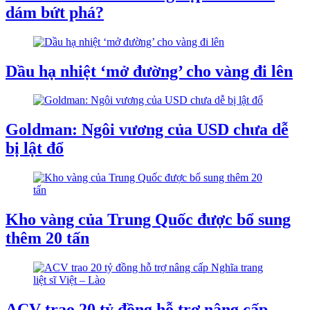
dám bứt phá?
Dầu hạ nhiệt ‘mở đường’ cho vàng đi lên
Goldman: Ngôi vương của USD chưa dễ
bị lật đổ
Kho vàng của Trung Quốc được bổ sung
thêm 20 tấn
ACV trao 20 tỷ đồng hỗ trợ nâng cấp