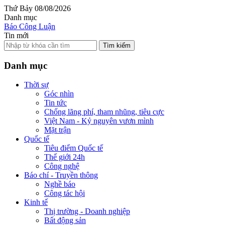
Thứ Bảy 08/08/2026
Danh mục
Báo Công Luận
Tin mới
Tìm kiếm
Danh mục
Thời sự
Góc nhìn
Tin tức
Chống lãng phí, tham nhũng, tiêu cực
Việt Nam - Kỷ nguyên vươn mình
Mặt trận
Quốc tế
Tiêu điểm Quốc tế
Thế giới 24h
Công nghệ
Báo chí - Truyền thông
Nghề báo
Công tác hội
Kinh tế
Thị trường - Doanh nghiệp
Bất động sản