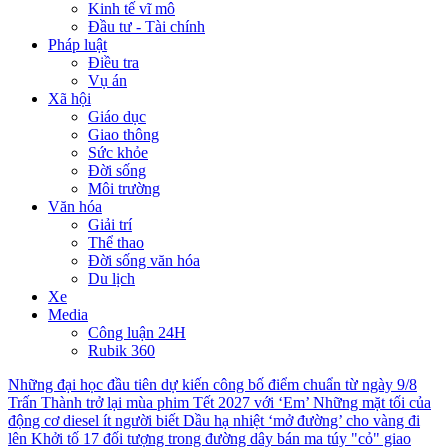
Kinh tế vĩ mô
Đầu tư - Tài chính
Pháp luật
Điều tra
Vụ án
Xã hội
Giáo dục
Giao thông
Sức khỏe
Đời sống
Môi trường
Văn hóa
Giải trí
Thể thao
Đời sống văn hóa
Du lịch
Xe
Media
Công luận 24H
Rubik 360
Những đại học đầu tiên dự kiến công bố điểm chuẩn từ ngày 9/8
Trấn Thành trở lại mùa phim Tết 2027 với ‘Em’
Những mặt tối của
động cơ diesel ít người biết
Dầu hạ nhiệt ‘mở đường’ cho vàng đi
lên
Khởi tố 17 đối tượng trong đường dây bán ma túy "cỏ" giao