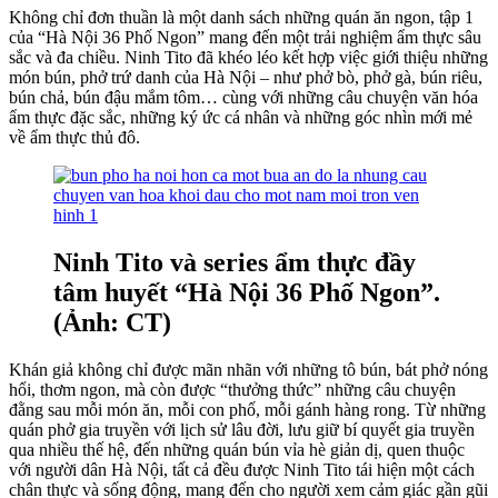
Không chỉ đơn thuần là một danh sách những quán ăn ngon, tập 1
của “Hà Nội 36 Phố Ngon” mang đến một trải nghiệm ẩm thực sâu
sắc và đa chiều. Ninh Tito đã khéo léo kết hợp việc giới thiệu những
món bún, phở trứ danh của Hà Nội – như phở bò, phở gà, bún riêu,
bún chả, bún đậu mắm tôm… cùng với những câu chuyện văn hóa
ẩm thực đặc sắc, những ký ức cá nhân và những góc nhìn mới mẻ
về ẩm thực thủ đô.
Ninh Tito và series ẩm thực đầy
tâm huyết “Hà Nội 36 Phố Ngon”.
(Ảnh: CT)
Khán giả không chỉ được mãn nhãn với những tô bún, bát phở nóng
hổi, thơm ngon, mà còn được “thưởng thức” những câu chuyện
đằng sau mỗi món ăn, mỗi con phố, mỗi gánh hàng rong. Từ những
quán phở gia truyền với lịch sử lâu đời, lưu giữ bí quyết gia truyền
qua nhiều thế hệ, đến những quán bún vỉa hè giản dị, quen thuộc
với người dân Hà Nội, tất cả đều được Ninh Tito tái hiện một cách
chân thực và sống động, mang đến cho người xem cảm giác gần gũi