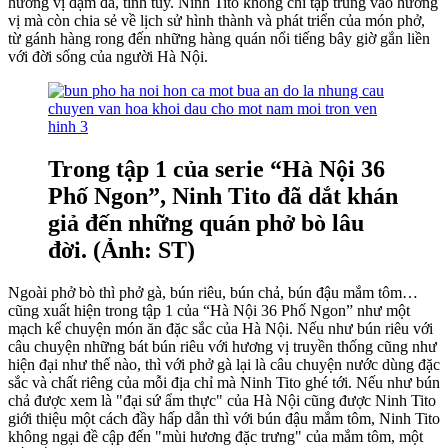
hương vị đậm đà, tinh túy. Ninh Tito không chỉ tập trung vào hương
vị mà còn chia sẻ về lịch sử hình thành và phát triển của món phở,
từ gánh hàng rong đến những hàng quán nổi tiếng bây giờ gắn liền
với đời sống của người Hà Nội.
Trong tập 1 của serie “Hà Nội 36
Phố Ngon”, Ninh Tito đã dắt khán
giả đến những quán phở bò lâu
đời. (Ảnh: ST)
Ngoài phở bò thì phở gà, bún riêu, bún chả, bún đậu mắm tôm…
cũng xuất hiện trong tập 1 của “Hà Nội 36 Phố Ngon” như một
mạch kể chuyện món ăn đặc sắc của Hà Nội. Nếu như bún riêu với
câu chuyện những bát bún riêu với hương vị truyền thống cũng như
hiện đại như thế nào, thì với phở gà lại là câu chuyện nước dùng đặc
sắc và chất riêng của mỗi địa chỉ mà Ninh Tito ghé tới. Nếu như bún
chả được xem là "đại sứ ẩm thực" của Hà Nội cũng được Ninh Tito
giới thiệu một cách đầy hấp dẫn thì với bún đậu mắm tôm, Ninh Tito
không ngại đề cập đến "mùi hương đặc trưng" của mắm tôm, một