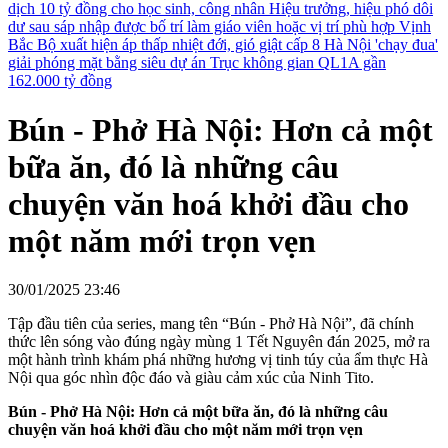
dịch 10 tỷ đồng cho học sinh, công nhân
Hiệu trưởng, hiệu phó dôi
dư sau sáp nhập được bố trí làm giáo viên hoặc vị trí phù hợp
Vịnh
Bắc Bộ xuất hiện áp thấp nhiệt đới, gió giật cấp 8
Hà Nội 'chạy đua'
giải phóng mặt bằng siêu dự án Trục không gian QL1A gần
162.000 tỷ đồng
Bún - Phở Hà Nội: Hơn cả một
bữa ăn, đó là những câu
chuyện văn hoá khởi đầu cho
một năm mới trọn vẹn
30/01/2025 23:46
Tập đầu tiên của series, mang tên “Bún - Phở Hà Nội”, đã chính
thức lên sóng vào đúng ngày mùng 1 Tết Nguyên đán 2025, mở ra
một hành trình khám phá những hương vị tinh túy của ẩm thực Hà
Nội qua góc nhìn độc đáo và giàu cảm xúc của Ninh Tito.
Bún - Phở Hà Nội: Hơn cả một bữa ăn, đó là những câu
chuyện văn hoá khởi đầu cho một năm mới trọn vẹn