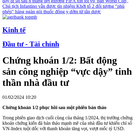
dậy đi lại sau 8 tháng liệt giường
FIFA xin lỗi vụ 'bán World Cup',
Chủ tịch Infantino vẫn được tín nhiệm
Khởi tố 2 đối tượng "phù
phép" hàng ngàn gói thuốc đông y dởm từ tân dược
Kinh tế
Đầu tư - Tài chính
Chứng khoán 1/2: Bất động
sản công nghiệp “vực dậy” tinh
thần nhà đầu tư
01/02/2024 10:20
Chứng khoán 1/2 phục hồi sau một phiên bán tháo
Trong phiên giao dịch cuối cùng của tháng 1/2024, thị trường chứng
khoán chứng kiến đà bán tháo mạnh mẽ của nhà đầu tư khiến chỉ số
VN-Index tuột dốc với thanh khoản tăng vọt, vượt mốc tỷ USD.