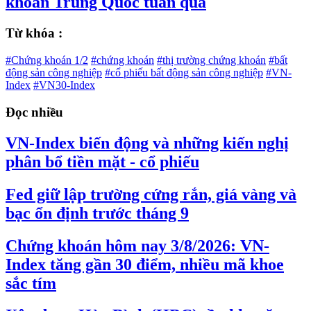
khoán Trung Quốc tuần qua
Từ khóa :
#Chứng khoán 1/2
#chứng khoán
#thị trường chứng khoán
#bất
động sản công nghiệp
#cổ phiếu bất động sản công nghiệp
#VN-
Index
#VN30-Index
Đọc nhiều
VN-Index biến động và những kiến nghị
phân bổ tiền mặt - cổ phiếu
Fed giữ lập trường cứng rắn, giá vàng và
bạc ổn định trước tháng 9
Chứng khoán hôm nay 3/8/2026: VN-
Index tăng gần 30 điểm, nhiều mã khoe
sắc tím