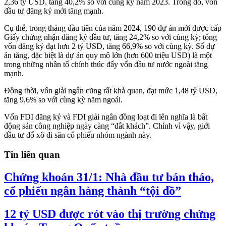
2,36 tỷ USD, tăng 40,2% so với cùng kỳ năm 2023. Trong đó, vốn
đầu tư đăng ký mới tăng mạnh.
Cụ thể, trong tháng đầu tiên của năm 2024, 190 dự án mới được cấp
Giấy chứng nhận đăng ký đầu tư, tăng 24,2% so với cùng kỳ; tổng
vốn đăng ký đạt hơn 2 tỷ USD, tăng 66,9% so với cùng kỳ. Số dự
án tăng, đặc biệt là dự án quy mô lớn (hơn 600 triệu USD) là một
trong những nhân tố chính thúc đẩy vốn đầu tư nước ngoài tăng
mạnh.
Đồng thời, vốn giải ngân cũng rất khả quan, đạt mức 1,48 tỷ USD,
tăng 9,6% so với cùng kỳ năm ngoái.
Vốn FDI đăng ký và FDI giải ngân đồng loạt đi lên nghĩa là bất
động sản công nghiệp ngày càng “đắt khách”. Chính vì vậy, giới
đầu tư đổ xô đi săn cổ phiếu nhóm ngành này.
Tin liên quan
Chứng khoán 31/1: Nhà đầu tư bán tháo,
cổ phiếu ngân hàng thành “tội đồ”
12 tỷ USD được rót vào thị trường chứng