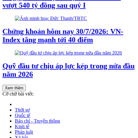
vượt 540 tỷ đồng sau quý I
Chứng khoán hôm nay 30/7/2026: VN-
Index tăng mạnh tới 40 điểm
Quỹ đầu tư chịu áp lực kép trong nửa đầu
năm 2026
Xem thêm
Cỡ chữ bài viết:
Thời sự
Quốc tế
Báo chí - Truyền thông
Kinh tế
Pháp luật
Xã hội