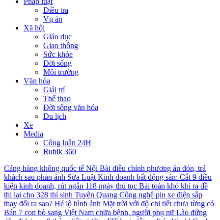
Pháp luật
Điều tra
Vụ án
Xã hội
Giáo dục
Giao thông
Sức khỏe
Đời sống
Môi trường
Văn hóa
Giải trí
Thể thao
Đời sống văn hóa
Du lịch
Xe
Media
Công luận 24H
Rubik 360
Cảng hàng không quốc tế Nội Bài điều chỉnh phương án đón, trả
khách sau phản ánh
Sửa Luật Kinh doanh bất động sản: Cắt 9 điều
kiện kinh doanh, rút ngắn 118 ngày thủ tục
Bài toán khó khi ra đề
thi lại cho 328 thí sinh Tuyên Quang
Công nghệ pin xe điện sắp
thay đổi ra sao?
Hé lộ hình ảnh Mặt trời với độ chi tiết chưa từng có
Bán 7 con bò sang Việt Nam chữa bệnh, người phụ nữ Lào đứng