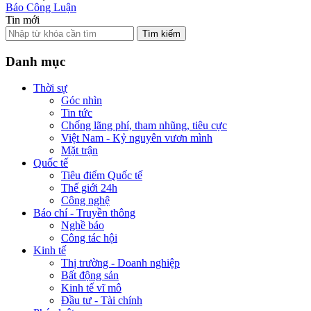
Báo Công Luận
Tin mới
Tìm kiếm
Danh mục
Thời sự
Góc nhìn
Tin tức
Chống lãng phí, tham nhũng, tiêu cực
Việt Nam - Kỷ nguyên vươn mình
Mặt trận
Quốc tế
Tiêu điểm Quốc tế
Thế giới 24h
Công nghệ
Báo chí - Truyền thông
Nghề báo
Công tác hội
Kinh tế
Thị trường - Doanh nghiệp
Bất động sản
Kinh tế vĩ mô
Đầu tư - Tài chính