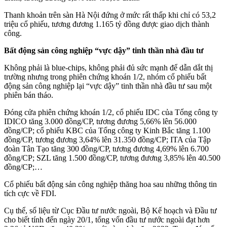
Thanh khoản trên sàn Hà Nội đứng ở mức rất thấp khi chỉ có 53,2
triệu cổ phiếu, tương đương 1.165 tỷ đồng được giao dịch thành
công.
Bất động sản công nghiệp “vực dậy” tinh thần nhà đầu tư
Không phải là blue-chips, không phải đủ sức mạnh để dẫn dắt thị
trường nhưng trong phiên chứng khoán 1/2, nhóm cổ phiếu bất
động sản công nghiệp lại “vực dậy” tinh thần nhà đầu tư sau một
phiên bán tháo.
Đóng cửa phiên chứng khoán 1/2, cổ phiếu IDC của Tổng công ty
IDICO tăng 3.000 đồng/CP, tương đương 5,66% lên 56.000
đồng/CP; cổ phiếu KBC của Tổng công ty Kinh Bắc tăng 1.100
đồng/CP, tương đương 3,64% lên 31.350 đồng/CP; ITA của Tập
đoàn Tân Tạo tăng 300 đồng/CP, tương đương 4,69% lên 6.700
đồng/CP; SZL tăng 1.500 đồng/CP, tương đương 3,85% lên 40.500
đồng/CP;…
Cổ phiếu bất động sản công nghiệp thăng hoa sau những thông tin
tích cực về FDI.
Cụ thể, số liệu từ Cục Đầu tư nước ngoài, Bộ Kế hoạch và Đầu tư
cho biết tính đến ngày 20/1, tổng vốn đầu tư nước ngoài đạt hơn