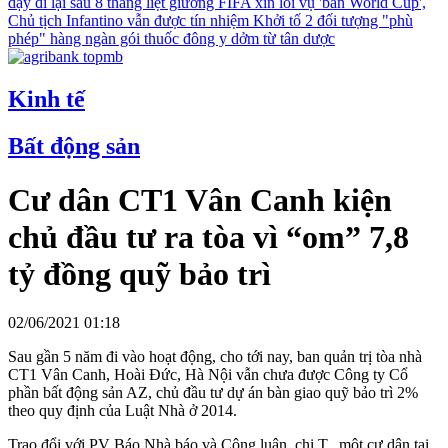
dậy đi lại sau 8 tháng liệt giường
FIFA xin lỗi vụ 'bán World Cup',
Chủ tịch Infantino vẫn được tín nhiệm
Khởi tố 2 đối tượng "phù
phép" hàng ngàn gói thuốc đông y dởm từ tân dược
Kinh tế
Bất động sản
Cư dân CT1 Vân Canh kiện
chủ đầu tư ra tòa vì “om” 7,8
tỷ đồng quỹ bảo trì
02/06/2021 01:18
Sau gần 5 năm đi vào hoạt động, cho tới nay, ban quản trị tòa nhà
CT1 Vân Canh, Hoài Đức, Hà Nội vẫn chưa được Công ty Cổ
phần bất động sản AZ, chủ đầu tư dự án bàn giao quỹ bảo trì 2%
theo quy định của Luật Nhà ở 2014.
Trao đổi với PV Báo Nhà báo và Công luận, chị T., một cư dân tại