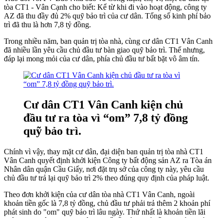
tòa CT1 - Vân Cạnh cho biết: Kể từ khi đi vào hoạt động, công ty
AZ đã thu đầy đủ 2% quỹ bảo trì của cư dân. Tổng số kinh phí bảo
trì đã thu là hơn 7,8 tỷ đồng.
Trong nhiều năm, ban quản trị tòa nhà, cùng cư dân CT1 Vân Canh
đã nhiều lần yêu cầu chủ đầu tư bàn giao quỹ bảo trì. Thế nhưng,
đáp lại mong mỏi của cư dân, phía chủ đầu tư bất bặt vô âm tín.
Cư dân CT1 Vân Canh kiện chủ
đầu tư ra tòa vì “om” 7,8 tỷ đồng
quỹ bảo trì.
Chính vì vậy, thay mặt cư dân, đại diện ban quản trị tòa nhà CT1
Vân Canh quyết định khởi kiện Công ty bất động sản AZ ra Tòa án
Nhân dân quận Cầu Giấy, nơi đặt trụ sở của công ty này, yêu cầu
chủ đầu tư trả lại quỹ bảo trì 2% theo đúng quy định của pháp luật.
Theo đơn khởi kiện của cư dân tòa nhà CT1 Vân Canh, ngoài
khoản tiền gốc là 7,8 tỷ đồng, chủ đầu tư phải trả thêm 2 khoản phí
phát sinh do "om" quỹ bảo trì lâu ngày. Thứ nhất là khoản tiền lãi