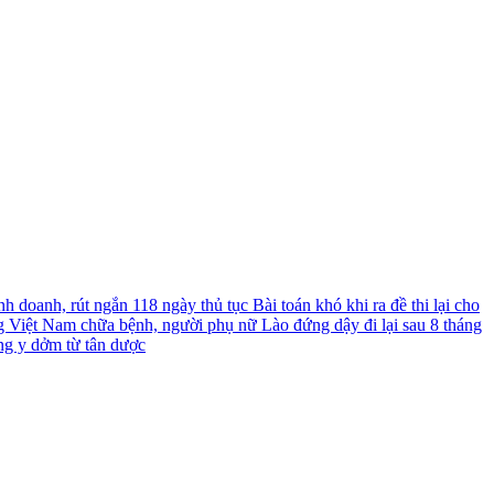
nh doanh, rút ngắn 118 ngày thủ tục
Bài toán khó khi ra đề thi lại cho
g Việt Nam chữa bệnh, người phụ nữ Lào đứng dậy đi lại sau 8 tháng
ng y dởm từ tân dược