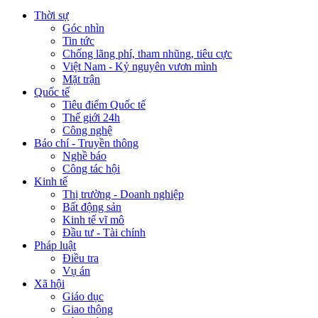
Thời sự
Góc nhìn
Tin tức
Chống lãng phí, tham nhũng, tiêu cực
Việt Nam - Kỷ nguyên vươn mình
Mặt trận
Quốc tế
Tiêu điểm Quốc tế
Thế giới 24h
Công nghệ
Báo chí - Truyền thông
Nghề báo
Công tác hội
Kinh tế
Thị trường - Doanh nghiệp
Bất động sản
Kinh tế vĩ mô
Đầu tư - Tài chính
Pháp luật
Điều tra
Vụ án
Xã hội
Giáo dục
Giao thông