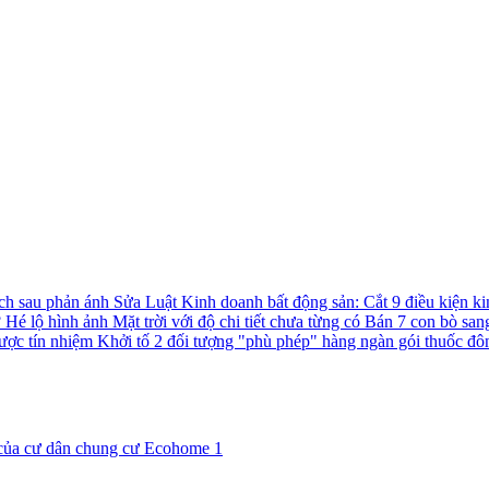
ách sau phản ánh
Sửa Luật Kinh doanh bất động sản: Cắt 9 điều kiện ki
?
Hé lộ hình ảnh Mặt trời với độ chi tiết chưa từng có
Bán 7 con bò san
được tín nhiệm
Khởi tố 2 đối tượng "phù phép" hàng ngàn gói thuốc đô