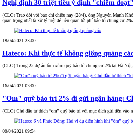
Nghị định 30 triệt tiêu ý định "chiếm đoạ
(CLO) Trao đổi với báo chí chiều nay (28/4), ông Nguyễn Mạnh Khởi
quan trọng nhất là xử lý triệt để liên quan tới phí bảo trì chung cư 2%.
18/04/2021 23:00
Hateco: Khi thực tế không giống quảng cá
(CLO) Trong 22 dự án lùm xùm quỹ bảo trì chung cư 2% tại Hà Nội,
16/04/2021 03:00
"Om" quỹ bảo trì 2% đi gửi ngân hàng: Ch
(CLO) Chủ đầu tư thích “om” quỹ bảo trì với mục đích gửi tiền vào ng
08/04/2021 09:54