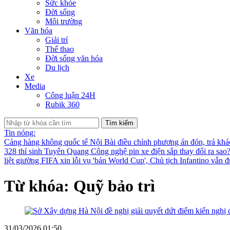
Sức khỏe
Đời sống
Môi trường
Văn hóa
Giải trí
Thể thao
Đời sống văn hóa
Du lịch
Xe
Media
Công luận 24H
Rubik 360
Tìm kiếm
Tin nóng:
Cảng hàng không quốc tế Nội Bài điều chỉnh phương án đón, trả kh
328 thí sinh Tuyên Quang
Công nghệ pin xe điện sắp thay đổi ra sao
liệt giường
FIFA xin lỗi vụ 'bán World Cup', Chủ tịch Infantino vẫn 
Từ khóa: Quỹ bảo trì
31/03/2026 01:50