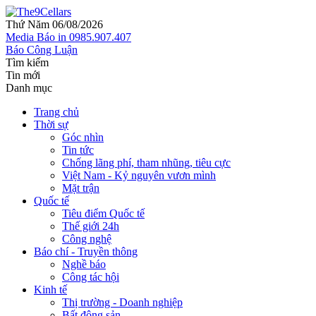
Thứ Năm 06/08/2026
Media
Báo in
0985.907.407
Báo Công Luận
Tìm kiếm
Tin mới
Danh mục
Trang chủ
Thời sự
Góc nhìn
Tin tức
Chống lãng phí, tham nhũng, tiêu cực
Việt Nam - Kỷ nguyên vươn mình
Mặt trận
Quốc tế
Tiêu điểm Quốc tế
Thế giới 24h
Công nghệ
Báo chí - Truyền thông
Nghề báo
Công tác hội
Kinh tế
Thị trường - Doanh nghiệp
Bất động sản