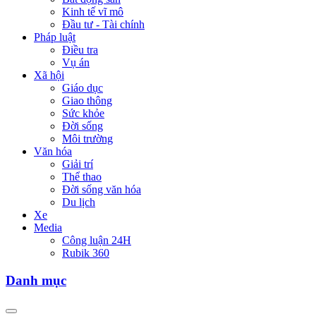
Kinh tế vĩ mô
Đầu tư - Tài chính
Pháp luật
Điều tra
Vụ án
Xã hội
Giáo dục
Giao thông
Sức khỏe
Đời sống
Môi trường
Văn hóa
Giải trí
Thể thao
Đời sống văn hóa
Du lịch
Xe
Media
Công luận 24H
Rubik 360
Danh mục