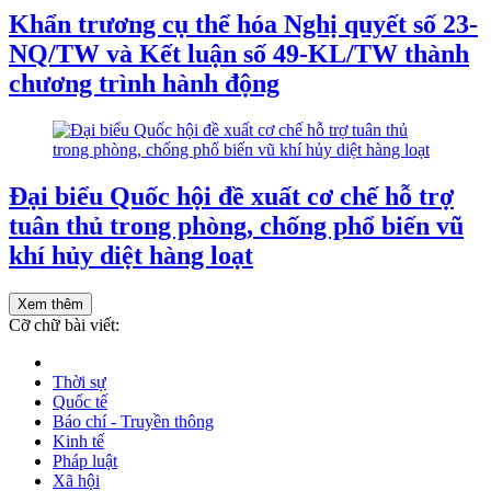
Khẩn trương cụ thể hóa Nghị quyết số 23-
NQ/TW và Kết luận số 49-KL/TW thành
chương trình hành động
Đại biểu Quốc hội đề xuất cơ chế hỗ trợ
tuân thủ trong phòng, chống phổ biến vũ
khí hủy diệt hàng loạt
Xem thêm
Cỡ chữ bài viết:
Thời sự
Quốc tế
Báo chí - Truyền thông
Kinh tế
Pháp luật
Xã hội