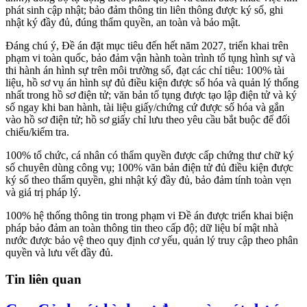
phát sinh cập nhật; bảo đảm thông tin liên thông được ký số, ghi
nhật ký đầy đủ, đúng thẩm quyền, an toàn và bảo mật.
Đáng chú ý, Đề án đặt mục tiêu đến hết năm 2027, triển khai trên
phạm vi toàn quốc, bảo đảm vận hành toàn trình tố tụng hình sự và
thi hành án hình sự trên môi trường số, đạt các chỉ tiêu:
100% tài
liệu, hồ sơ vụ án hình sự đủ điều kiện được số hóa và quản lý thống
nhất trong hồ sơ điện tử; văn bản tố tụng được tạo lập điện tử và ký
số ngay khi ban hành, tài liệu giấy/chứng cứ được số hóa và gắn
vào hồ sơ điện tử; hồ sơ giấy chỉ lưu theo yêu cầu bắt buộc để đối
chiếu/kiểm tra.
100% tổ chức, cá nhân có thẩm quyền được cấp chứng thư chữ ký
số chuyên dùng công vụ; 100% văn bản điện tử đủ điều kiện được
ký số theo thẩm quyền, ghi nhật ký đầy đủ, bảo đảm tính toàn vẹn
và giá trị pháp lý.
100% hệ thống thông tin trong phạm vi Đề án được triển khai biện
pháp bảo đảm an toàn thông tin theo cấp độ; dữ liệu bí mật nhà
nước được bảo vệ theo quy định cơ yếu, quản lý truy cập theo phân
quyền và lưu vết đầy đủ.
Tin liên quan