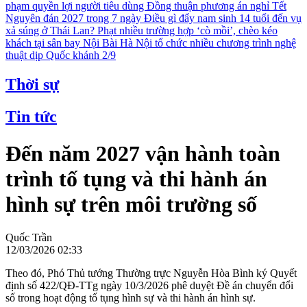
phạm quyền lợi người tiêu dùng
Đồng thuận phương án nghỉ Tết
Nguyên đán 2027 trong 7 ngày
Điều gì đẩy nam sinh 14 tuổi đến vụ
xả súng ở Thái Lan?
Phạt nhiều trường hợp ‘cò mồi’, chèo kéo
khách tại sân bay Nội Bài
Hà Nội tổ chức nhiều chương trình nghệ
thuật dịp Quốc khánh 2/9
Thời sự
Tin tức
Đến năm 2027 vận hành toàn
trình tố tụng và thi hành án
hình sự trên môi trường số
Quốc Trần
12/03/2026 02:33
Theo đó, Phó Thủ tướng Thường trực Nguyễn Hòa Bình ký Quyết
định số 422/QĐ-TTg ngày 10/3/2026 phê duyệt Đề án chuyển đổi
số trong hoạt động tố tụng hình sự và thi hành án hình sự.