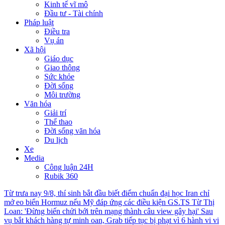
Kinh tế vĩ mô
Đầu tư - Tài chính
Pháp luật
Điều tra
Vụ án
Xã hội
Giáo dục
Giao thông
Sức khỏe
Đời sống
Môi trường
Văn hóa
Giải trí
Thể thao
Đời sống văn hóa
Du lịch
Xe
Media
Công luận 24H
Rubik 360
Từ trưa nay 9/8, thí sinh bắt đầu biết điểm chuẩn đại học
Iran chỉ
mở eo biển Hormuz nếu Mỹ đáp ứng các điều kiện
GS.TS Từ Thị
Loan: 'Đừng biến chửi bới trên mạng thành câu view gây hại'
Sau
vụ bắt khách hàng tự minh oan, Grab tiếp tục bị phạt vì 6 hành vi vi