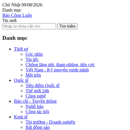
Chủ Nhật 09/08/2026
Danh mục
Báo Công Luận
Tin mới
Tìm kiếm
Danh mục
Thời sự
Góc nhìn
Tin tức
Chống lãng phí, tham nhũng, tiêu cực
Việt Nam - Kỷ nguyên vươn mình
Mặt trận
Quốc tế
Tiêu điểm Quốc tế
Thế giới 24h
Công nghệ
Báo chí - Truyền thông
Nghề báo
Công tác hội
Kinh tế
Thị trường - Doanh nghiệp
Bất động sản