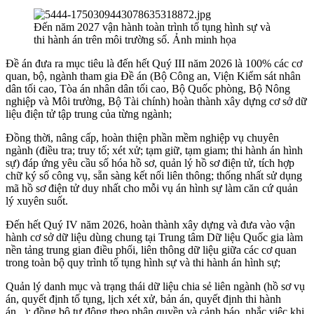
Đến năm 2027 vận hành toàn trình tố tụng hình sự và
thi hành án trên môi trường số. Ảnh minh họa
Đề án đưa ra mục tiêu là đến hết Quý III năm 2026 là 100% các cơ
quan, bộ, ngành tham gia Đề án (Bộ Công an, Viện Kiểm sát nhân
dân tối cao, Tòa án nhân dân tối cao, Bộ Quốc phòng, Bộ Nông
nghiệp và Môi trường, Bộ Tài chính) hoàn thành xây dựng cơ sở dữ
liệu điện tử tập trung của từng ngành;
Đồng thời, nâng cấp, hoàn thiện phần mềm nghiệp vụ chuyên
ngành (điều tra; truy tố; xét xử; tạm giữ, tạm giam; thi hành án hình
sự) đáp ứng yêu cầu số hóa hồ sơ, quản lý hồ sơ điện tử, tích hợp
chữ ký số công vụ, sẵn sàng kết nối liên thông; thống nhất sử dụng
mã hồ sơ điện tử duy nhất cho mỗi vụ án hình sự làm căn cứ quản
lý xuyên suốt.
Đến hết Quý IV năm 2026, hoàn thành xây dựng và đưa vào vận
hành cơ sở dữ liệu dùng chung tại Trung tâm Dữ liệu Quốc gia làm
nền tảng trung gian điều phối, liên thông dữ liệu giữa các cơ quan
trong toàn bộ quy trình tố tụng hình sự và thi hành án hình sự;
Quản lý danh mục và trạng thái dữ liệu chia sẻ liên ngành (hồ sơ vụ
án, quyết định tố tụng, lịch xét xử, bản án, quyết định thi hành
án...); đồng bộ tự động theo phân quyền và cảnh báo, nhắc việc khi