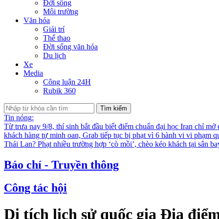
Đời sống
Môi trường
Văn hóa
Giải trí
Thể thao
Đời sống văn hóa
Du lịch
Xe
Media
Công luận 24H
Rubik 360
Tìm kiếm
Tin nóng:
Từ trưa nay 9/8, thí sinh bắt đầu biết điểm chuẩn đại học
Iran chỉ mở
khách hàng tự minh oan, Grab tiếp tục bị phạt vì 6 hành vi vi phạm q
Thái Lan?
Phạt nhiều trường hợp ‘cò mồi’, chèo kéo khách tại sân b
Báo chí - Truyền thông
Công tác hội
Di tích lịch sử quốc gia Địa đ