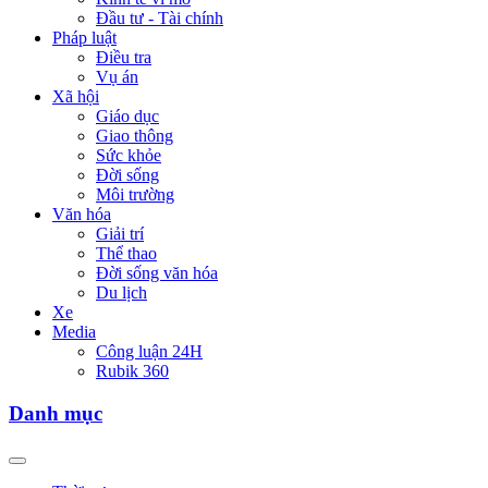
Đầu tư - Tài chính
Pháp luật
Điều tra
Vụ án
Xã hội
Giáo dục
Giao thông
Sức khỏe
Đời sống
Môi trường
Văn hóa
Giải trí
Thể thao
Đời sống văn hóa
Du lịch
Xe
Media
Công luận 24H
Rubik 360
Danh mục