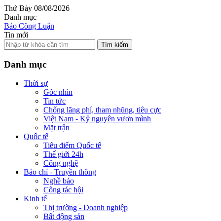
Thứ Bảy 08/08/2026
Danh mục
Báo Công Luận
Tin mới
Tìm kiếm
Danh mục
Thời sự
Góc nhìn
Tin tức
Chống lãng phí, tham nhũng, tiêu cực
Việt Nam - Kỷ nguyên vươn mình
Mặt trận
Quốc tế
Tiêu điểm Quốc tế
Thế giới 24h
Công nghệ
Báo chí - Truyền thông
Nghề báo
Công tác hội
Kinh tế
Thị trường - Doanh nghiệp
Bất động sản