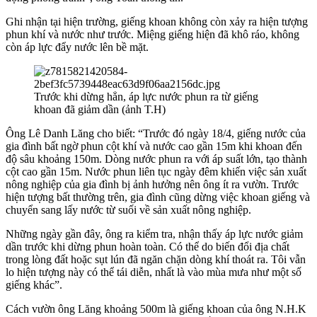
Ghi nhận tại hiện trường, giếng khoan không còn xảy ra hiện tượng
phun khí và nước như trước. Miệng giếng hiện đã khô ráo, không
còn áp lực đẩy nước lên bề mặt.
Trước khi dừng hẳn, áp lực nước phun ra từ giếng
khoan đã giảm dần (ảnh T.H)
Ông Lê Danh Lăng cho biết: “Trước đó ngày 18/4, giếng nước của
gia đình bất ngờ phun cột khí và nước cao gần 15m khi khoan đến
độ sâu khoảng 150m. Dòng nước phun ra với áp suất lớn, tạo thành
cột cao gần 15m. Nước phun liên tục ngày đêm khiến việc sản xuất
nông nghiệp của gia đình bị ảnh hưởng nên ông ít ra vườn. Trước
hiện tượng bất thường trên, gia đình cũng dừng việc khoan giếng và
chuyển sang lấy nước từ suối về sản xuất nông nghiệp.
Những ngày gần đây, ông ra kiểm tra, nhận thấy áp lực nước giảm
dần trước khi dừng phun hoàn toàn. Có thể do biến đổi địa chất
trong lòng đất hoặc sụt lún đã ngăn chặn dòng khí thoát ra. Tôi vẫn
lo hiện tượng này có thể tái diễn, nhất là vào mùa mưa như một số
giếng khác”.
Cách vườn ông Lăng khoảng 500m là giếng khoan của ông N.H.K