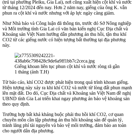
(trú tại phường Pleiku, Gia Lai), nơi cũng xuất hiện cột khí và nước
từ tháng 12/2024 đến nay. Hơn 2 năm nay, giếng của ông K. vẫn
phun ra cột khí và nước nhưng với áp lực ngày càng giảm.
Như Nhà báo và Công luận đã thông tin, trước đó Sở Nông nghiệp
và Môi trường tỉnh Gia Lai có văn bản kiến nghị Cục Địa chất và
Khoáng sản Việt Nam hướng dẫn phương án thu hồi, tận thu khí
CO2 từ các giếng nước có hiện tượng bất thường tại địa phương
này.
Giếng khoan liên tục phun cột khí và nước ròng rã gần
1 tháng (ảnh T.H)
Từ báo cáo, khí CO2 được phát hiện trong quá trình khoan giếng.
Hiện tượng này xảy ra khi khí CO2 và nước từ lòng đất phun mạnh
lên mặt đất. Do đó, Cục Địa chất và Khoáng sản Việt Nam đề nghị
UBND tỉnh Gia Lai triển khai ngay phương án bảo vệ khoáng sản
theo quy định.
Trường hợp bất khả kháng buộc phải thu hồi khí CO2, cơ quan
chuyên môn cần lập phương án thu hồi khoáng sản để quản lý,
tránh lãng phí tài nguyên và bảo vệ môi trường, đảm bảo an toàn
cho người dân địa phương.