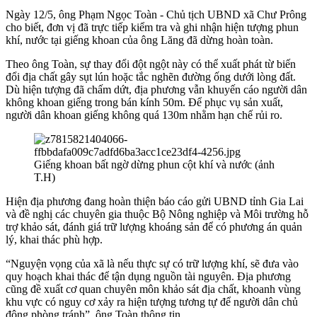
Ngày 12/5, ông Phạm Ngọc Toàn - Chủ tịch UBND xã Chư Prông
cho biết, đơn vị đã trực tiếp kiểm tra và ghi nhận hiện tượng phun
khí, nước tại giếng khoan của ông Lăng đã dừng hoàn toàn.
Theo ông Toàn, sự thay đổi đột ngột này có thể xuất phát từ biến
đổi địa chất gây sụt lún hoặc tắc nghẽn đường ống dưới lòng đất.
Dù hiện tượng đã chấm dứt, địa phương vẫn khuyến cáo người dân
không khoan giếng trong bán kính 50m. Để phục vụ sản xuất,
người dân khoan giếng không quá 130m nhằm hạn chế rủi ro.
Giếng khoan bất ngờ dừng phun cột khí và nước (ảnh
T.H)
Hiện địa phương đang hoàn thiện báo cáo gửi UBND tỉnh Gia Lai
và đề nghị các chuyên gia thuộc Bộ Nông nghiệp và Môi trường hỗ
trợ khảo sát, đánh giá trữ lượng khoáng sản để có phương án quản
lý, khai thác phù hợp.
“Nguyện vọng của xã là nếu thực sự có trữ lượng khí, sẽ đưa vào
quy hoạch khai thác để tận dụng nguồn tài nguyên. Địa phương
cũng đề xuất cơ quan chuyên môn khảo sát địa chất, khoanh vùng
khu vực có nguy cơ xảy ra hiện tượng tương tự để người dân chủ
động phòng tránh”, ông Toàn thông tin.