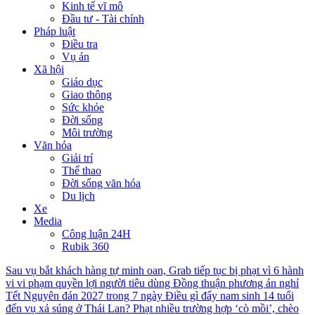
Kinh tế vĩ mô
Đầu tư - Tài chính
Pháp luật
Điều tra
Vụ án
Xã hội
Giáo dục
Giao thông
Sức khỏe
Đời sống
Môi trường
Văn hóa
Giải trí
Thể thao
Đời sống văn hóa
Du lịch
Xe
Media
Công luận 24H
Rubik 360
Sau vụ bắt khách hàng tự minh oan, Grab tiếp tục bị phạt vì 6 hành
vi vi phạm quyền lợi người tiêu dùng
Đồng thuận phương án nghỉ
Tết Nguyên đán 2027 trong 7 ngày
Điều gì đẩy nam sinh 14 tuổi
đến vụ xả súng ở Thái Lan?
Phạt nhiều trường hợp ‘cò mồi’, chèo