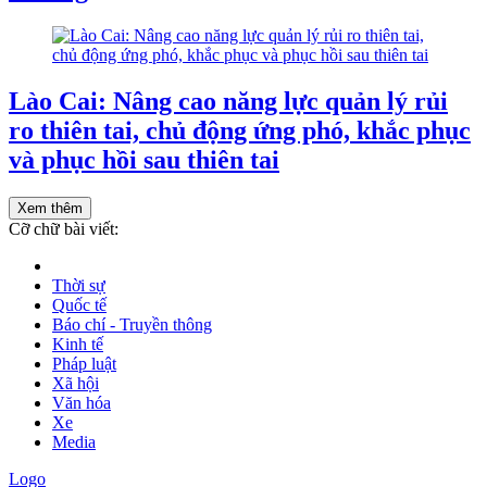
Lào Cai: Nâng cao năng lực quản lý rủi
ro thiên tai, chủ động ứng phó, khắc phục
và phục hồi sau thiên tai
Xem thêm
Cỡ chữ bài viết:
Thời sự
Quốc tế
Báo chí - Truyền thông
Kinh tế
Pháp luật
Xã hội
Văn hóa
Xe
Media
Logo