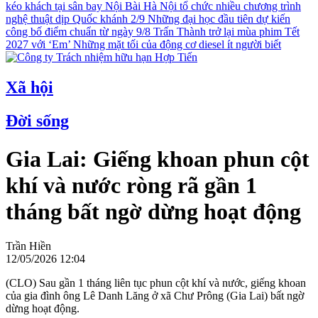
kéo khách tại sân bay Nội Bài
Hà Nội tổ chức nhiều chương trình
nghệ thuật dịp Quốc khánh 2/9
Những đại học đầu tiên dự kiến
công bố điểm chuẩn từ ngày 9/8
Trấn Thành trở lại mùa phim Tết
2027 với ‘Em’
Những mặt tối của động cơ diesel ít người biết
Xã hội
Đời sống
Gia Lai: Giếng khoan phun cột
khí và nước ròng rã gần 1
tháng bất ngờ dừng hoạt động
Trần Hiền
12/05/2026 12:04
(CLO) Sau gần 1 tháng liên tục phun cột khí và nước, giếng khoan
của gia đình ông Lê Danh Lăng ở xã Chư Prông (Gia Lai) bất ngờ
dừng hoạt động.