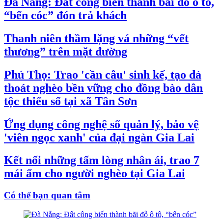
Đà Nẵng: Đất công biến thành bãi đỗ ô tô,
“bến cóc” đón trả khách
Thanh niên thầm lặng vá những “vết
thương” trên mặt đường
Phú Thọ: Trao 'cần câu' sinh kế, tạo đà
thoát nghèo bền vững cho đồng bào dân
tộc thiểu số tại xã Tân Sơn
Ứng dụng công nghệ số quản lý, bảo vệ
'viên ngọc xanh' của đại ngàn Gia Lai
Kết nối những tấm lòng nhân ái, trao 7
mái ấm cho người nghèo tại Gia Lai
Có thể bạn quan tâm