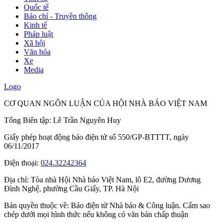
Quốc tế
Báo chí - Truyền thông
Kinh tế
Pháp luật
Xã hội
Văn hóa
Xe
Media
Logo
CƠ QUAN NGÔN LUẬN CỦA HỘI NHÀ BÁO VIỆT NAM
Tổng Biên tập: Lê Trần Nguyên Huy
Giấy phép hoạt động báo điện tử số 550/GP-BTTTT, ngày
06/11/2017
Điện thoại:
024.32242364
Địa chỉ:
Tòa nhà Hội Nhà báo Việt Nam, lô E2, đường Dương
Đình Nghệ, phường Cầu Giấy, TP. Hà Nội
Bản quyền thuộc về: Báo điện tử Nhà báo & Công luận. Cấm sao
chép dưới mọi hình thức nếu không có văn bản chấp thuận