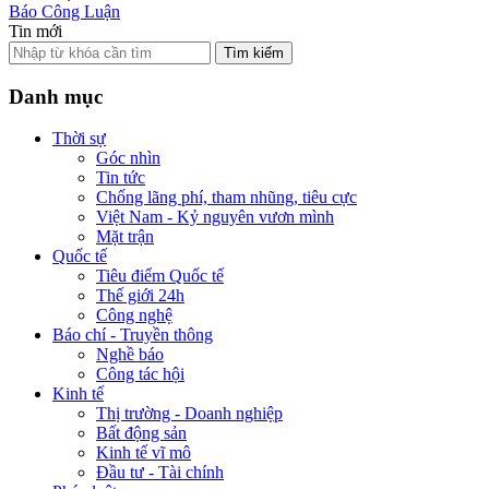
Báo Công Luận
Tin mới
Tìm kiếm
Danh mục
Thời sự
Góc nhìn
Tin tức
Chống lãng phí, tham nhũng, tiêu cực
Việt Nam - Kỷ nguyên vươn mình
Mặt trận
Quốc tế
Tiêu điểm Quốc tế
Thế giới 24h
Công nghệ
Báo chí - Truyền thông
Nghề báo
Công tác hội
Kinh tế
Thị trường - Doanh nghiệp
Bất động sản
Kinh tế vĩ mô
Đầu tư - Tài chính