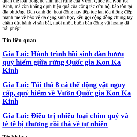
quần thể loài trong hệ sinh thái rừng của Vườn Quốc gia Kon Ka
Kinh, mà còn khẳng định hiệu quả của công tác cứu hộ, bảo tồn tại
địa phương. Bên cạnh đó, hoạt động này tiếp tục lan tỏa thông điệp
mạnh mẽ về bảo vệ đa dạng sinh học, kêu gọi cộng đồng chung tay
chấm dứt hành vi săn bắt, nuôi nhốt, buôn bán động vật hoang dã
trái phép”.
Tin liên quan
Gia Lai: Hành trình hồi sinh đàn hươu
quý hiếm giữa rừng Quốc gia Kon Ka
Kinh
Gia Lai: Tái thả 8 cá thể động vật nguy
cấp, quý hiếm về Vườn Quốc gia Kon Ka
Kinh
Gia Lai: Điều trị nhiều loại chim quý và
tê tê bị thương rồi thả về tự nhiên