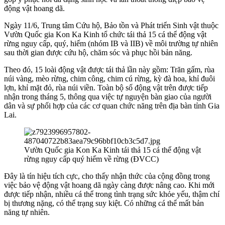
động vật hoang dã.
Ngày 11/6, Trung tâm Cứu hộ, Bảo tồn và Phát triển Sinh vật thuộc
Vườn Quốc gia Kon Ka Kinh tổ chức tái thả 15 cá thể động vật
rừng nguy cấp, quý, hiếm (nhóm IB và IIB) về môi trường tự nhiên
sau thời gian được cứu hộ, chăm sóc và phục hồi bản năng.
Theo đó, 15 loài động vật được tái thả lần này gồm: Trăn gấm, rùa
núi vàng, mèo rừng, chim công, chim cú rừng, kỳ đà hoa, khỉ đuôi
lợn, khỉ mặt đỏ, rùa núi viền. Toàn bộ số động vật trên được tiếp
nhận trong tháng 5, thông qua việc tự nguyện bàn giao của người
dân và sự phối hợp của các cơ quan chức năng trên địa bàn tỉnh Gia
Lai.
Vườn Quốc gia Kon Ka Kinh tái thả 15 cá thể động vật
rừng nguy cấp quý hiếm về rừng (ĐVCC)
Đây là tín hiệu tích cực, cho thấy nhận thức của cộng đồng trong
việc bảo vệ động vật hoang dã ngày càng được nâng cao. Khi mới
được tiếp nhận, nhiều cá thể trong tình trạng sức khỏe yếu, thậm chí
bị thương nặng, có thể trạng suy kiệt. Có những cá thể mất bản
năng tự nhiên.