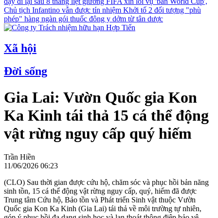
dậy đi lại sau 8 tháng liệt giường
FIFA xin lỗi vụ 'bán World Cup',
Chủ tịch Infantino vẫn được tín nhiệm
Khởi tố 2 đối tượng "phù
phép" hàng ngàn gói thuốc đông y dởm từ tân dược
Xã hội
Đời sống
Gia Lai: Vườn Quốc gia Kon
Ka Kinh tái thả 15 cá thể động
vật rừng nguy cấp quý hiếm
Trần Hiền
11/06/2026 06:23
(CLO) Sau thời gian được cứu hộ, chăm sóc và phục hồi bản năng
sinh tồn, 15 cá thể động vật rừng nguy cấp, quý, hiếm đã được
Trung tâm Cứu hộ, Bảo tồn và Phát triển Sinh vật thuộc Vườn
Quốc gia Kon Ka Kinh (Gia Lai) tái thả về môi trường tự nhiên,
góp ý phục hồi đa dạng sinh học và lan thoát thông điệp bảo vệ