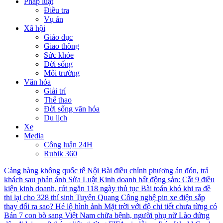
Pháp luật
Điều tra
Vụ án
Xã hội
Giáo dục
Giao thông
Sức khỏe
Đời sống
Môi trường
Văn hóa
Giải trí
Thể thao
Đời sống văn hóa
Du lịch
Xe
Media
Công luận 24H
Rubik 360
Cảng hàng không quốc tế Nội Bài điều chỉnh phương án đón, trả
khách sau phản ánh
Sửa Luật Kinh doanh bất động sản: Cắt 9 điều
kiện kinh doanh, rút ngắn 118 ngày thủ tục
Bài toán khó khi ra đề
thi lại cho 328 thí sinh Tuyên Quang
Công nghệ pin xe điện sắp
thay đổi ra sao?
Hé lộ hình ảnh Mặt trời với độ chi tiết chưa từng có
Bán 7 con bò sang Việt Nam chữa bệnh, người phụ nữ Lào đứng