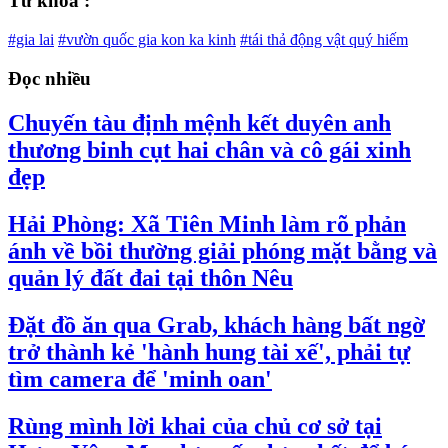
Từ khóa :
#gia lai
#vườn quốc gia kon ka kinh
#tái thả động vật quý hiếm
Đọc nhiều
Chuyến tàu định mệnh kết duyên anh
thương binh cụt hai chân và cô gái xinh
đẹp
Hải Phòng: Xã Tiên Minh làm rõ phản
ánh về bồi thường giải phóng mặt bằng và
quản lý đất đai tại thôn Nêu
Đặt đồ ăn qua Grab, khách hàng bất ngờ
trở thành kẻ 'hành hung tài xế', phải tự
tìm camera để 'minh oan'
Rùng mình lời khai của chủ cơ sở tại