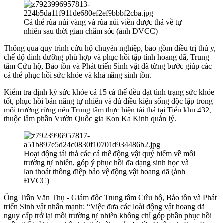
Cá thể rùa núi vàng và rùa núi viền được thả về tự
nhiên sau thời gian chăm sóc (ảnh ĐVCC)
Thông qua quy trình cứu hộ chuyên nghiệp, bao gồm điều trị thú y,
chế độ dinh dưỡng phù hợp và phục hồi tập tính hoang dã, Trung
tâm Cứu hộ, Bảo tồn và Phát triển Sinh vật đã từng bước giúp các
cá thể phục hồi sức khỏe và khả năng sinh tồn.
Kiểm tra định kỳ sức khỏe cả 15 cá thể đều đạt tình trạng sức khỏe
tốt, phục hồi bản năng tự nhiên và đủ điều kiện sống độc lập trong
môi trường rừng nên Trung tâm thực hiện tái thả tại Tiểu khu 432,
thuộc lâm phần Vườn Quốc gia Kon Ka Kinh quản lý.
Hoạt động tái thả các cá thể động vật quý hiếm về môi
trường tự nhiên, góp ý phục hồi đa dạng sinh học và
lan thoát thông điệp bảo vệ động vật hoang dã (ảnh
ĐVCC)
Ông Trần Văn Thụ - Giám đốc Trung tâm Cứu hộ, Bảo tồn và Phát
triển Sinh vật nhấn mạnh: “Việc đưa các loài động vật hoang dã
nguy cấp trở lại môi trường tự nhiên không chỉ góp phần phục hồi