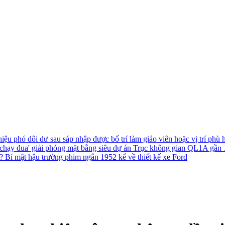
hiệu phó dôi dư sau sáp nhập được bố trí làm giáo viên hoặc vị trí phù
chạy đua' giải phóng mặt bằng siêu dự án Trục không gian QL1A gần
h?
Bí mật hậu trường phim ngắn 1952 kể về thiết kế xe Ford