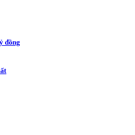
tỷ đồng
ất