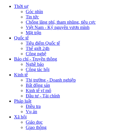
Thời sự
Góc nhìn
Tin tức
Chống lãng phí, tham nhũng, tiêu cực
Việt Nam - Kỷ nguyên vươn mình
Mặt trận
Quốc tế
Tiêu điểm Quốc tế
Thế giới 24h
Công nghệ
Báo chí - Truyền thông
Nghề báo
Công tác hội
Kinh tế
Thị trường - Doanh nghiệp
Bất động sản
Kinh tế vĩ mô
Đầu tư - Tài chính
Pháp luật
Điều tra
Vụ án
Xã hội
Giáo dục
Giao thông