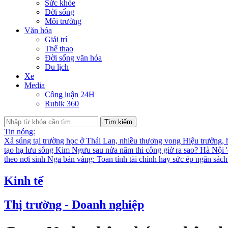
Sức khỏe
Đời sống
Môi trường
Văn hóa
Giải trí
Thể thao
Đời sống văn hóa
Du lịch
Xe
Media
Công luận 24H
Rubik 360
Tìm kiếm
Tin nóng:
Xả súng tại trường học ở Thái Lan, nhiều thương vong
Hiệu trưởng, 
tạo hạ lưu sông Kim Ngưu sau nửa năm thi công giờ ra sao?
Hà Nội '
theo nơi sinh
Nga bán vàng: Toan tính tài chính hay sức ép ngân sác
Kinh tế
Thị trường - Doanh nghiệp