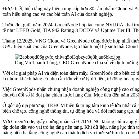
Được biết, hiện tảng này hiện cung cấp hơn 80 sản phẩm Cloud và AI,
toán hiệu năng cao và các bài toán AI của doanh nghiệp.
Trước đó, giữa năm 2024, GreenNode hợp tác cùng NVIDIA khai trươ
tế như LEED Gold, TIA 942 Rating-3 DCDV và Uptime Tier III. Theo
Tháng 12/2025, VNG Cloud và GreenNode cũng được hợp nhất thươn
GPU hiệu suất cao của GreenNode, tạo thành một hệ sinh thái Cloud
Ông Vũ Thanh Tùng, CEO GreenNode chia sẻ về định hướng phá
Với các giải pháp AI và điện toán đám mây, GreenNode cho biết có thể
là nhóm khách hàng có nhu cầu lớn về xử lý dữ liệu, tự động hóa quy 
Việc GreenNode nhận chứng nhận doanh nghiệp công nghệ cao cũng d
chuyển đổi số là đột phá chiến lược hàng đầu. Mục tiêu đến năm 2030
Ở góc độ địa phương, TP.HCM hiện là trung tâm kinh tế lớn nhất cả 
biến chế tạo, công nghệ thông tin, tự động hóa và đổi mới sáng tạo
Với GreenNode, giấy chứng nhận số 01/DNCNC không chỉ mang ý ngh
tập đoàn đặt vào vai trò hạ tầng nền tảng. Khi dữ liệu, năng lực tín
năng biến hạ tầng công nghệ cao thành dịch vụ thực sự hữu ích cho