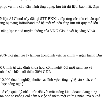
phục vụ nhu cầu vận hành ứng dụng, lưu trữ dữ liệu, bảo mật, điện
 liệu AI Cloud này đặt tại STT BKK1, đáp ứng các tiêu chuẩn quốc
g bị mạng InfiniBand thế hệ mới và nền tảng lưu trữ quy mô lớn.
ăng lực cloud truyền thống của VNG Cloud với hạ tầng AI và
0% thời gian xử lý tài liệu trong lĩnh vực tài chính – ngân hàng. Đây
hính trị xác định khoa học, công nghệ, đổi mới sáng tạo và
inh tế số chiếm tối thiểu 30% GDP.
10.000 doanh nghiệp thuộc các lĩnh vực công nghệ sản xuất, chế
a học công nghệ.
 ở cấp quản lý nhà nước đối với một mảng kinh doanh đang được
 GreenNode sẽ không chỉ nằm ở việc có thêm một chứng nhận, mà ở khả