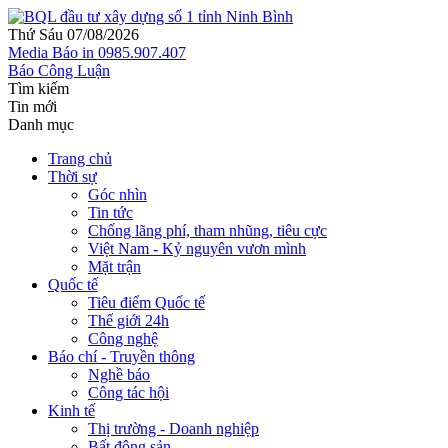
Thứ Sáu 07/08/2026
Media
Báo in
0985.907.407
Báo Công Luận
Tìm kiếm
Tin mới
Danh mục
Trang chủ
Thời sự
Góc nhìn
Tin tức
Chống lãng phí, tham nhũng, tiêu cực
Việt Nam - Kỷ nguyên vươn mình
Mặt trận
Quốc tế
Tiêu điểm Quốc tế
Thế giới 24h
Công nghệ
Báo chí - Truyền thông
Nghề báo
Công tác hội
Kinh tế
Thị trường - Doanh nghiệp
Bất động sản