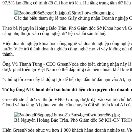
97,5% lao động có trình độ đại học trở lên. Hạ tầng trung tâm dữ liệu
Các đại biểu tham dự lễ trao Giấy chứng nhận Doanh nghiệp
Theo bà Nguyễn Hoàng Bảo Trân, Phó Giám đốc Sở Khoa học và Công 
càng phụ thuộc vào công nghệ, dữ liệu và tài sản trí tuệ.
Hiện doanh nghiệp khoa học công nghệ và doanh nghiệp công nghệ cao l
nước. Việc trở thành doanh nghiệp công nghệ cao vì vậy không nên đư
thành.
Ông Vũ Thanh Tùng - CEO GreenNode cho biết, chứng nhận này là s
được phát triển tại Việt Nam có thể đáp ứng các tiêu chuẩn khắt khe 
“Chúng tôi xem đây là động lực để tiếp tục đầu tư dài hạn vào AI, 
Từ hạ tầng AI Cloud đến bài toán dữ liệu chủ quyền cho doanh 
GreenNode là đơn vị thuộc VNG Group, được đặt vào vai trò chủ lực 
Cloud và hạ tầng AI phục vụ nhu cầu chuyển đổi số, triển khai AI củ
Bà Nguyễn Hoàng Bảo Trân, Phó Giám đốc Sở KH-CN TP.HCM 
Hiện GreenNode phục vụ hơn 1.000 khách hàng doanh nghiệp tại Vi