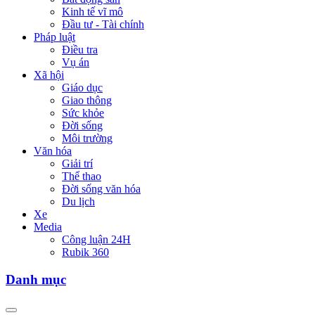
Kinh tế vĩ mô
Đầu tư - Tài chính
Pháp luật
Điều tra
Vụ án
Xã hội
Giáo dục
Giao thông
Sức khỏe
Đời sống
Môi trường
Văn hóa
Giải trí
Thể thao
Đời sống văn hóa
Du lịch
Xe
Media
Công luận 24H
Rubik 360
Danh mục