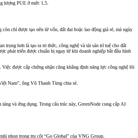
năng lượng PUE ở mức 1,5.
n chỉ được tạo nên từ vốn, đất đai hoặc lao động giá rẻ, mà ngày
rọng hơn là tạo ra tri thức, công nghệ và tài sản trí tuệ cho đất
ược phát triển được chuẩn bị ngay từ khi doanh nghiệp bắt đầu hình
Việc được cấp chứng nhận cũng khẳng định năng lực công nghệ lõi
a Việt Nam”, ông Vũ Thanh Tùng chia sẻ.
ền tảng và ứng dụng. Trong cấu trúc này, GreenNode cung cấp AI
mũi nhọn trong trụ cột “Go Global” của VNG Group.