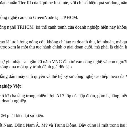
 đạt chuẩn Tier III của Uptime Institute, với chỉ số hiệu quả sử dụng 
 Công nghệ cao cho GreenNode tại TP.HCM.
nghệ TP.HCM, lợi thế cạnh tranh của doanh nghiệp hiện nay không cò
à lực lượng nòng cốt, không chỉ tạo ra doanh thu, lợi nhuận, mà quan t
ợc xem là một thủ tục hành chính ở giai đoạn cuối, mà phải là chiến l
ự ghi nhận sau gần 20 năm VNG đầu tư vào công nghệ và con người. 
thông qua một quy trình đánh giá độc lập.
hạ tầng đám mây chủ quyền và thế hệ kỹ sư công nghệ cao tiếp theo củ
nghiệp Việt
ở lớp hạ tầng trong chiến lược AI 3 lớp của tập đoàn, gồm hạ tầng, n
a doanh nghiệp.
phát biểu tại sự kiện.
ệt Nam, Đông Nam Á, Mỹ và Trung Đông. Đây cũng là một trong hai 