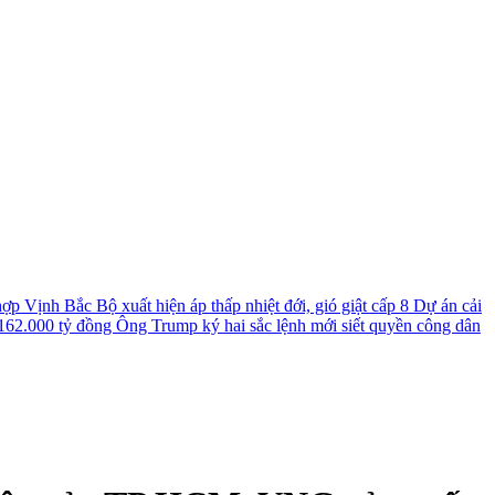
 hợp
Vịnh Bắc Bộ xuất hiện áp thấp nhiệt đới, gió giật cấp 8
Dự án cải
 162.000 tỷ đồng
Ông Trump ký hai sắc lệnh mới siết quyền công dân