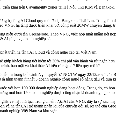
 triển khai trên 6 availability zones tại Hà Nội, TP.HCM và Bangkok, 
ng hạ tầng AI Cloud quy mô lớn tại Bangkok, Thái Lan. Trung tâm dữ
 VNG, hạ tầng được triển khai với công suất 20MW chuyên dụng, tran
g hiệu dưới tên GreenNode. Theo VNG, việc hợp nhất nhằm kết hợp n
 & AI phục vụ doanh nghiệp số.
t triển hạ tầng AI Cloud và công nghệ cao tại Việt Nam.
 giúp khách hàng tiết kiệm tới 30% chi phí vận hành và rút ngắn hơn 9
trình, bảo mật và khai thác AI trên các tập dữ liệu quy mô lớn.
iễn ra trong bối cảnh Nghị quyết 57-NQ/TW ngày 22/12/2024 của Bộ C
 là hình thành ít nhất 5 doanh nghiệp công nghệ số hàng đầu và đưa k
nước với hơn 100.000 doanh nghiệp đang hoạt động. Trong đó, có hơn 
, nhưng mới hơn 150 doanh nghiệp được công nhận là doanh nghiệp kho
ĩa về mặt thủ tục. Trong chiến lược AI của VNG, đây là sự xác nhận
h toán và hạ tầng AI trở thành phần lõi của chuyển đổi số, lợi thế của
 doanh nghiệp Việt Nam và khu vực.