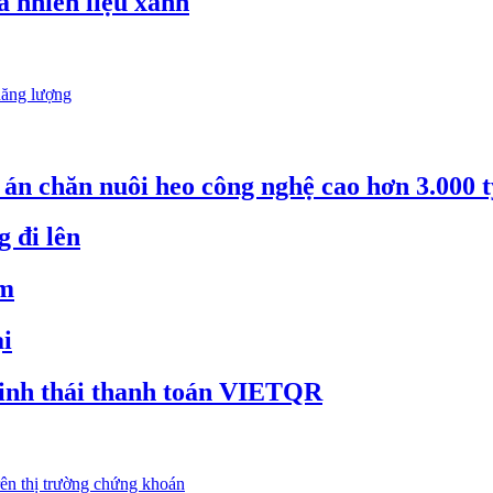
à nhiên liệu xanh
năng lượng
án chăn nuôi heo công nghệ cao hơn 3.000 
 đi lên
ảm
ại
inh thái thanh toán VIETQR