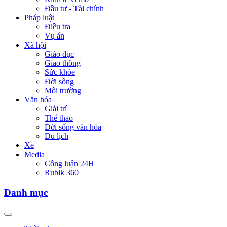
Đầu tư - Tài chính
Pháp luật
Điều tra
Vụ án
Xã hội
Giáo dục
Giao thông
Sức khỏe
Đời sống
Môi trường
Văn hóa
Giải trí
Thể thao
Đời sống văn hóa
Du lịch
Xe
Media
Công luận 24H
Rubik 360
Danh mục