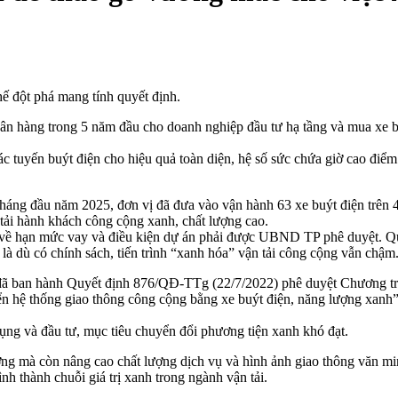
ế đột phá mang tính quyết định.
hàng trong 5 năm đầu cho doanh nghiệp đầu tư hạ tầng và mua xe bu
c tuyến buýt điện cho hiệu quả toàn diện, hệ số sức chứa giờ cao đi
áng đầu năm 2025, đơn vị đã đưa vào vận hành 63 xe buýt điện trên 4
tải hành khách công cộng xanh, chất lượng cao.
t về hạn mức vay và điều kiện dự án phải được UBND TP phê duyệt. Quy
à dù có chính sách, tiến trình “xanh hóa” vận tải công cộng vẫn chậm
đã ban hành Quyết định 876/QĐ-TTg (22/7/2022) phê duyệt Chương trì
triển hệ thống giao thông công cộng bằng xe buýt điện, năng lượng 
ng và đầu tư, mục tiêu chuyển đổi phương tiện xanh khó đạt.
ường mà còn nâng cao chất lượng dịch vụ và hình ảnh giao thông văn min
nh thành chuỗi giá trị xanh trong ngành vận tải.