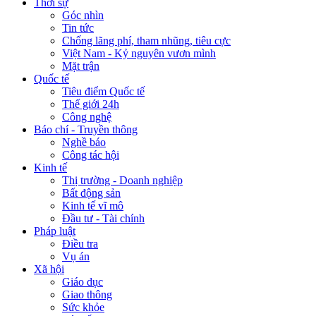
Thời sự
Góc nhìn
Tin tức
Chống lãng phí, tham nhũng, tiêu cực
Việt Nam - Kỷ nguyên vươn mình
Mặt trận
Quốc tế
Tiêu điểm Quốc tế
Thế giới 24h
Công nghệ
Báo chí - Truyền thông
Nghề báo
Công tác hội
Kinh tế
Thị trường - Doanh nghiệp
Bất động sản
Kinh tế vĩ mô
Đầu tư - Tài chính
Pháp luật
Điều tra
Vụ án
Xã hội
Giáo dục
Giao thông
Sức khỏe