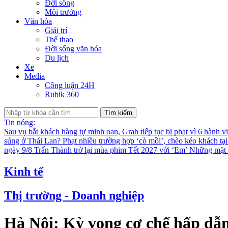
Đời sống
Môi trường
Văn hóa
Giải trí
Thể thao
Đời sống văn hóa
Du lịch
Xe
Media
Công luận 24H
Rubik 360
Tìm kiếm
Tin nóng:
Sau vụ bắt khách hàng tự minh oan, Grab tiếp tục bị phạt vì 6 hành v
súng ở Thái Lan?
Phạt nhiều trường hợp ‘cò mồi’, chèo kéo khách tạ
ngày 9/8
Trấn Thành trở lại mùa phim Tết 2027 với ‘Em’
Những mặt t
Kinh tế
Thị trường - Doanh nghiệp
Hà Nội: Kỳ vọng cơ chế hấp dẫn