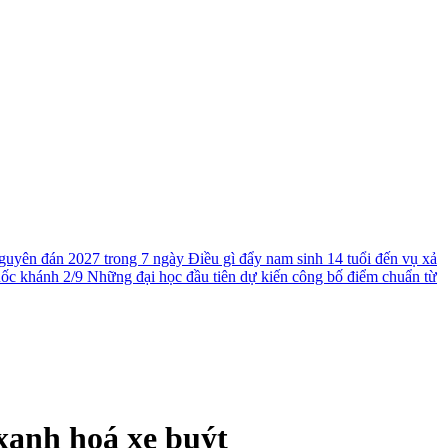
guyên đán 2027 trong 7 ngày
Điều gì đẩy nam sinh 14 tuổi đến vụ xả
uốc khánh 2/9
Những đại học đầu tiên dự kiến công bố điểm chuẩn từ
xanh hoá xe buýt