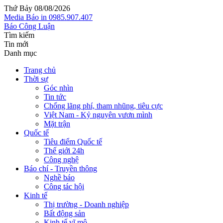
Thứ Bảy 08/08/2026
Media
Báo in
0985.907.407
Báo Công Luận
Tìm kiếm
Tin mới
Danh mục
Trang chủ
Thời sự
Góc nhìn
Tin tức
Chống lãng phí, tham nhũng, tiêu cực
Việt Nam - Kỷ nguyên vươn mình
Mặt trận
Quốc tế
Tiêu điểm Quốc tế
Thế giới 24h
Công nghệ
Báo chí - Truyền thông
Nghề báo
Công tác hội
Kinh tế
Thị trường - Doanh nghiệp
Bất động sản
Kinh tế vĩ mô