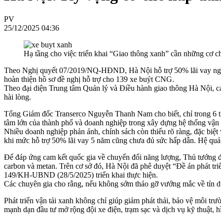
PV
25/12/2025 04:36
Hạ tầng cho việc triển khai “Giao thông xanh” cần những cơ ch
Theo Nghị quyết 07/2019/NQ-HĐND, Hà Nội hỗ trợ 50% lãi vay ngân 
hoàn thiện hồ sơ đề nghị hỗ trợ cho 139 xe buýt CNG.
Theo đại diện Trung tâm Quản lý và Điều hành giao thông Hà Nội, cá
hài lòng.
Tổng Giám đốc Transerco Nguyễn Thanh Nam cho biết, chỉ trong 6 th
tâm lớn của thành phố và doanh nghiệp trong xây dựng hệ thống vận 
Nhiều doanh nghiệp phản ánh, chính sách còn thiếu rõ ràng, đặc biệ
khi mức hỗ trợ 50% lãi vay 5 năm cũng chưa đủ sức hấp dẫn. Hệ quả l
Để đáp ứng cam kết quốc gia về chuyển đổi năng lượng, Thủ tướng 
carbon và metan. Trên cơ sở đó, Hà Nội đã phê duyệt “Đề án phát 
149/KH-UBND (28/5/2025) triển khai thực hiện.
Các chuyên gia cho rằng, nếu không sớm tháo gỡ vướng mắc về tín dụ
Phát triển vận tải xanh không chỉ giúp giảm phát thải, bảo vệ môi tr
mạnh dạn đầu tư mở rộng đội xe điện, trạm sạc và dịch vụ kỹ thuật, hì