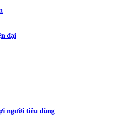
n
ện đại
ợi người tiêu dùng