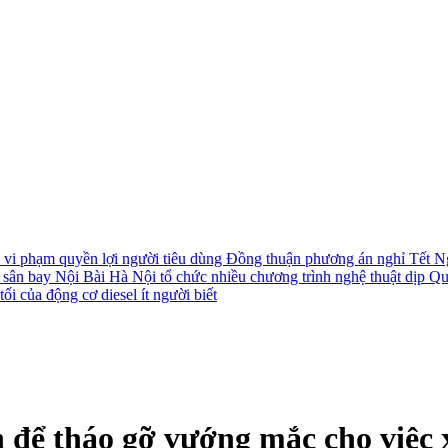
i vi phạm quyền lợi người tiêu dùng
Đồng thuận phương án nghỉ Tết N
i sân bay Nội Bài
Hà Nội tổ chức nhiều chương trình nghệ thuật dịp Q
ối của động cơ diesel ít người biết
 để tháo gỡ vướng mắc cho việc 